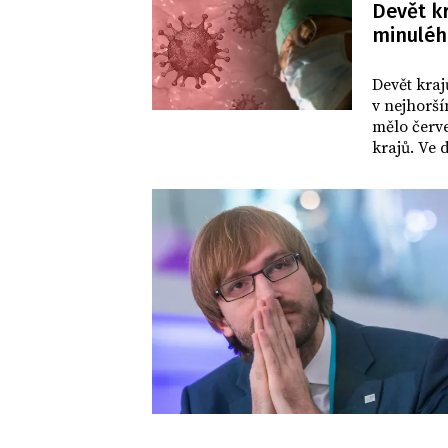
Devět kr
naplánová
minuléh
DOMOV
Devět kraj
v nejhorší
mělo červ
krajů. Ve 
Ústecký, L
zprávě min