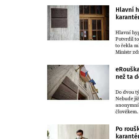
Hlavní 
karanté
DOMOV
Hlavní hy
Potvrdil t
to řekla m
Ministr zd
domácí ka
i ředitel 
eRouška 
Ladislav D
než ta 
DOMOV
Do dvou tý
Nebude již
anonymním
člověkem.
spolehlivě
informoval
Po roušk
karanté