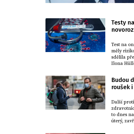
Testy na
novoroze
DOMOV
Test na on
měly rizik
sdělila př
Ilona Hül
připomněla
Budou d
roušek i
DOMOV
Další prot
zdravotni
to dnes na
úterý, zav
hygieničky
zavedení p