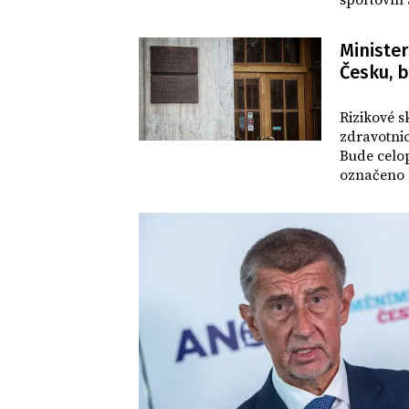
sportovní 
rekreační
Minister
Česku, 
DOMOV
Rizikové s
zdravotnic
Bude celop
označeno b
Novinářům 
Tabulka so
dál připom