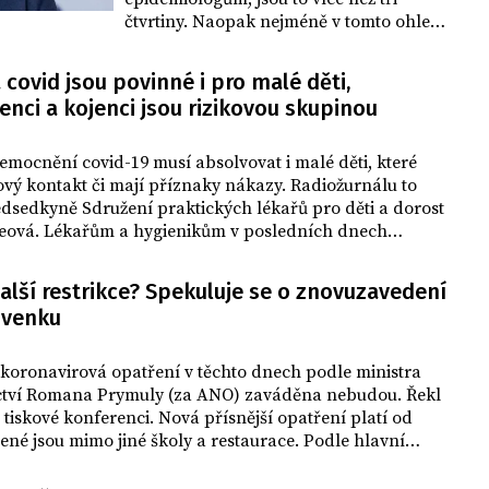
čtvrtiny. Naopak nejméně v tomto ohledu
věří premiérovi Andreji Babišovi (ANO),
jeho informacím důvěřuje 36 procent
 covid jsou povinné i pro malé děti,
lidí. Vyplývá to z průzkumu Kantar CZ,
nci a kojenci jsou rizikovou skupinou
který dnes zveřejnila Česká televize (ČT).
emocnění covid-19 musí absolvovat i malé děti, které
ový kontakt či mají příznaky nákazy. Radiožurnálu to
edsedkyně Sdružení praktických lékařů pro děti a dorost
leová. Lékařům a hygienikům v posledních dnech
 tuto povinnost hlavní hygienička Jarmila Rážová.
alší restrikce? Spekuluje se o znovuzavedení
 venku
ikoronavirová opatření v těchto dnech podle ministra
ctví Romana Prymuly (za ANO) zaváděna nebudou. Řekl
 tiskové konferenci. Nová přísnější opatření platí od
řené jsou mimo jiné školy a restaurace. Podle hlavní
 Jarmily Rážové je jednou ze zvažovaných možností
ovinnosti nosit roušky venku. Na odpoledne je