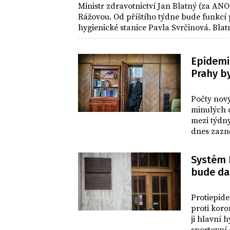
Ministr zdravotnictví Jan Blatný (za ANO
Rážovou. Od příštího týdne bude funkcí
hygienické stanice Pavla Svrčinová. Blat
odvolání Rážové dnes schválila vláda.
Epidemie
Prahy by
DOMOV
Počty nový
minulých 
mezi týdny
dnes zazně
Situace se
57, tedy o
Systém P
regionech,
bude da
dlouhodobě
DOMOV
Protiepide
proti koro
ji hlavní 