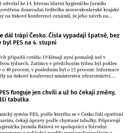
) odvolal ke 14. březnu hlavní hygieničku Jarmilu
 pověřena dosavadní ředitelka moravskoslezské krajské
ný na tiskové konferenci oznámil, že jeho návrh na
 Důvod změny nekomentoval.
 dál trápí Česko. Čísla vypadají špatně, bez
 byl PES na 4. stupni
ch případů covidu-19 klesají nyní pomaleji než v
dvou týdnech. Zatímco v předchozím týdnu byl pokles
 o 40 procent, v posledním byl o 12 procent. Informace
ly na tiskové konferenci ministerstva zdravotnictví.
 v regionech liší, současné rizikové skóre v systému PES je
dpovídá přesunu do třetího stupně. Jen ve dvou
ES funguje jen chvíli a už ho čekají změny,
 Praze a v Moravskoslezském kraji, je na této úrovni
lší tabulka
, u ostatních trvá čtvrtý stupeň rizika.
mický systém PES, podle kterého se v Česku řídí opatření
naviru, čekají úpravy podle chystané tabulky. Připravují
hygienička Jarmila Rážová ve spolupráci s Národní