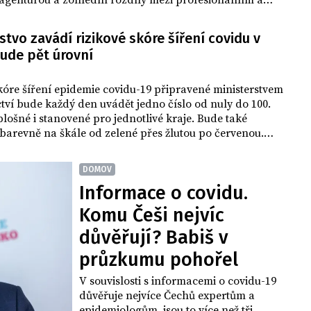
agenturou a zohlední rozdíly mezi profesionálním a
m sportem nebo upraví fungování posiloven nebo saun.
stvo zavádí rizikové skóre šíření covidu v
bude pět úrovní
kóre šíření epidemie covidu-19 připravené ministerstvem
tví bude každý den uvádět jedno číslo od nuly do 100.
lošné i stanovené pro jednotlivé kraje. Bude také
arevně na škále od zelené přes žlutou po červenou.
to dnes řekl ministr zdravotnictví Jan Blatný (za ANO).
uvisejících opatření bude hotová do pondělí, bude se
DOMOV
ínkovat a používat se bude od příštího týdne.
Informace o covidu.
Komu Češi nejvíc
důvěřují? Babiš v
průzkumu pohořel
V souvislosti s informacemi o covidu-19
důvěřuje nejvíce Čechů expertům a
epidemiologům, jsou to více než tři