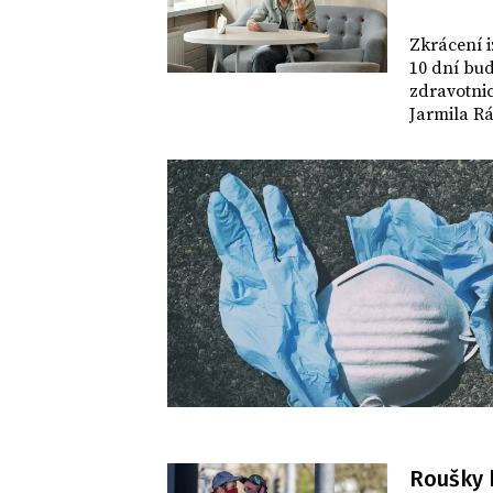
DOMOV
Zkrácení 
10 dní bud
zdravotni
Jarmila Rá
Roušky b