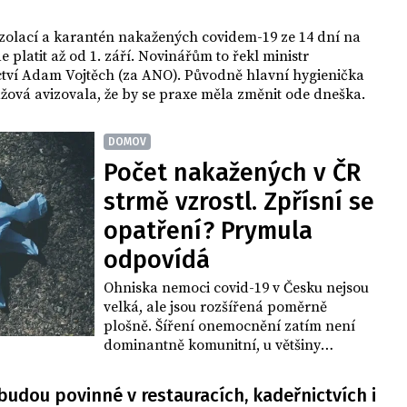
izolací a karantén nakažených covidem-19 ze 14 dní na
e platit až od 1. září. Novinářům to řekl ministr
ctví Adam Vojtěch (za ANO). Původně hlavní hygienička
žová avizovala, že by se praxe měla změnit ode dneška.
DOMOV
Počet nakažených v ČR
strmě vzrostl. Zpřísní se
opatření? Prymula
odpovídá
Ohniska nemoci covid-19 v Česku nejsou
velká, ale jsou rozšířená poměrně
plošně. Šíření onemocnění zatím není
dominantně komunitní, u většiny
nakažených se daří dohledat jejich
kontakty. V Českém rozhlasu
udou povinné v restauracích, kadeřnictvích i
Radiožurnálu (ČRo) to dnes řekl