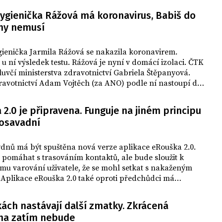
hlavního města Zbyněk Boublík.
hygienička Rážová má koronavirus, Babiš do
Hygienici zatím vyhodnotili 157 kontaktů,
ny nemusí
kterým se nařizuje karanténa či se
odesílají na testování.
gienička Jarmila Rážová se nakazila koronavirem.
o u ní výsledek testu. Rážová je nyní v domácí izolaci. ČTK
luvčí ministerstva zdravotnictví Gabriela Štěpanyová.
ravotnictví Adam Vojtěch (za ANO) podle ní nastoupí do
rantény. Do ní šel podle premiéra Andreje Babiše (ANO)
Ústavu zdravotnických informací a statistiky (ÚZIS)
2.0 je připravena. Funguje na jiném principu
ušek.
dosavadní
dnů má být spuštěna nová verze aplikace eRouška 2.0.
 pomáhat s trasováním kontaktů, ale bude sloužit k
u varování uživatele, že se mohl setkat s nakaženým
 Aplikace eRouška 2.0 také oproti předchůdci má
 fungovat i na mobilech od Apple. Novináře o tom dnes
 ministr zdravotnictví Adam Vojtěch (za ANO).
ách nastávají další zmatky. Zkrácená
na zatím nebude