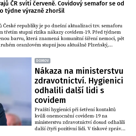
ajů ČR svítí červeně. Covidový semafor se od
no jednání vlády.
o týdne výrazně zhoršil
ů České republiky je po dnešní aktualizaci tzv. semaforu
m třetím stupni rizika nákazy covidem-19. Před týdnem
enou barvu, která znamená komunitní šíření nemoci, pět
druhém oranžovém stupni jsou aktuálně Plzeňský,
iberecký, Olomoucký kraj a Vysočina, uvedlo v tiskové
isterstvo zdravotnictví.
DOMOV
Nákaza na ministerstvu
zdravotnictví. Hygienici
odhalili další lidi s
covidem
Pražští hygienici při šetření kontaktů
kvůli onemocnění covidem-19 na
ministerstvu zdravotnictví dosud odhalili
další čtyři pozitivní lidi. V tiskové zprávě
to dnes uvedl mluvčí hygienické stanice