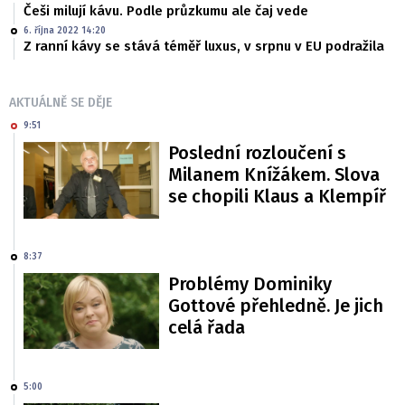
Češi milují kávu. Podle průzkumu ale čaj vede
6. října 2022 14:20
Z ranní kávy se stává téměř luxus, v srpnu v EU podražila
AKTUÁLNĚ SE DĚJE
9:51
Poslední rozloučení s
Milanem Knížákem. Slova
se chopili Klaus a Klempíř
8:37
Problémy Dominiky
Gottové přehledně. Je jich
celá řada
5:00