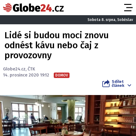
Sobota 8. srpna, Soběslav
Lidé si budou moci znovu
odnést kávu nebo čaj z
provozovny
Globe24.cz
,
ČTK
14. prosince 2020 19:12
DOMOV
Sdílet
článek