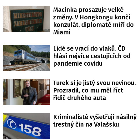
Macinka prosazuje velké
změny. V Hongkongu končí
konzulát, diplomaté míří do
Miami
Lidé se vrací do vlaků. ČD
hlásí nejvíce cestujících od
pandemie covidu
Turek si je jistý svou nevinou.
Prozradil, co mu měl říct
řidič druhého auta
Kriminalisté vyšetřují násilný
trestný čin na Valašsku