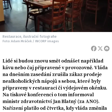
Restaurace, ilustrační fotografie
Foto: Adam Mráček / INCORP images
Lidé si budou znovu smět odnášet například
kávu nebo čaj připravené v provozovně. Vláda
na dnešním zasedání zrušila zákaz prodeje
nealkoholických nápojů s sebou, které byly
připraveny v restauraci či výdejovém okénku.
Na tiskové konferenci o tom informoval
ministr zdravotnictví Jan Blatný (za ANO).
Nařízení platilo od čtvrtka, kdy vláda změnila