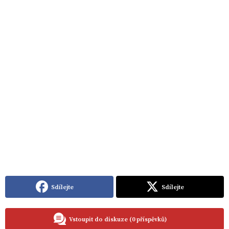
Sdílejte
Sdílejte
Vstoupit do diskuze (0 příspěvků)