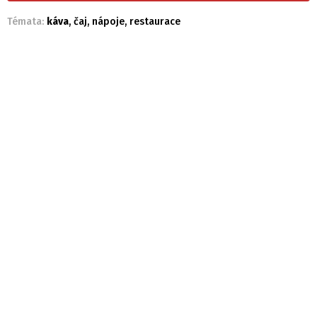
Témata:
káva
,
čaj
,
nápoje
,
restaurace