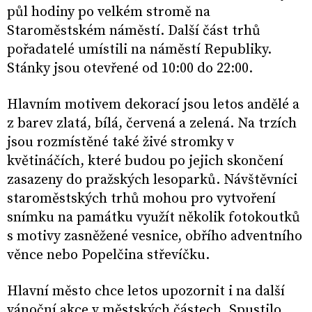
půl hodiny po velkém stromě na
Staroměstském náměstí. Další část trhů
pořadatelé umístili na náměstí Republiky.
Stánky jsou otevřené od 10:00 do 22:00.
Hlavním motivem dekorací jsou letos andělé a
z barev zlatá, bílá, červená a zelená. Na trzích
jsou rozmístěné také živé stromky v
květináčích, které budou po jejich skončení
zasazeny do pražských lesoparků. Návštěvníci
staroměstských trhů mohou pro vytvoření
snímku na památku využít několik fotokoutků
s motivy zasněžené vesnice, obřího adventního
věnce nebo Popelčina střevíčku.
Hlavní město chce letos upozornit i na další
vánoční akce v městských částech. Spustilo