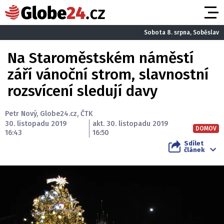
Sobota 8. srpna, Soběslav
Na Staroměstském náměstí
září vánoční strom, slavnostní
rozsvícení sledují davy
Petr Nový
,
Globe24.cz
,
ČTK
30. listopadu 2019
akt. 30. listopadu 2019
DOMOV
16:43
16:50
Sdílet
článek