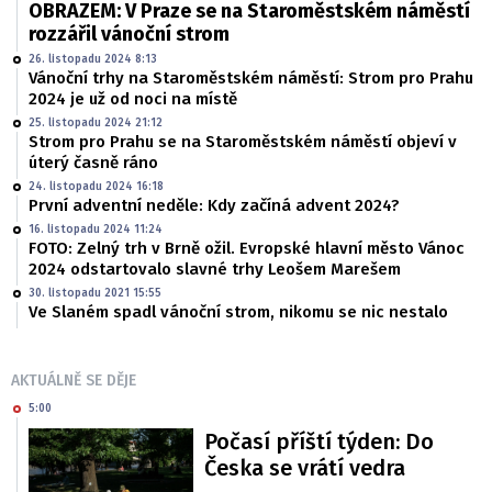
OBRAZEM: V Praze se na Staroměstském náměstí
rozzářil vánoční strom
26. listopadu 2024 8:13
Vánoční trhy na Staroměstském náměstí: Strom pro Prahu
2024 je už od noci na místě
25. listopadu 2024 21:12
Strom pro Prahu se na Staroměstském náměstí objeví v
úterý časně ráno
24. listopadu 2024 16:18
První adventní neděle: Kdy začíná advent 2024?
16. listopadu 2024 11:24
FOTO: Zelný trh v Brně ožil. Evropské hlavní město Vánoc
2024 odstartovalo slavné trhy Leošem Marešem
30. listopadu 2021 15:55
Ve Slaném spadl vánoční strom, nikomu se nic nestalo
AKTUÁLNĚ SE DĚJE
5:00
Počasí příští týden: Do
Česka se vrátí vedra