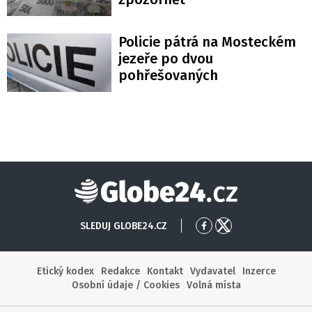
Policie pátrá na Mosteckém
jezeře po dvou
pohřešovaných
Globe24
SLEDUJ GLOBE24.CZ
Přejít
Přejít
na
na
Facebook
X
Etický kodex
Redakce
Kontakt
Vydavatel
Inzerce
Osobní údaje / Cookies
Volná místa