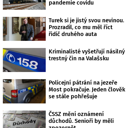
pandemie covidu
Turek si je jistý svou nevinou.
Prozradil, co mu měl říct
řidič druhého auta
Kriminalisté vyšetřují násilný
trestný čin na Valašsku
Policejní pátrání na jezeře
Most pokračuje. Jeden člověk
se stále pohřešuje
ČSSZ mění oznámení
důchodů. Senioři by měli
zpozornět