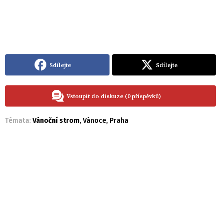
Sdílejte
Sdílejte
Vstoupit do diskuze (0 příspěvků)
Témata:
Vánoční strom
,
Vánoce
,
Praha