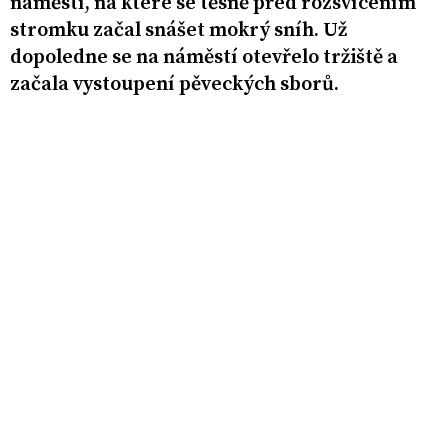
náměstí, na které se těsně před rozsvícením
stromku začal snášet mokrý sníh. Už
dopoledne se na náměstí otevřelo tržiště a
začala vystoupení pěveckých sborů.