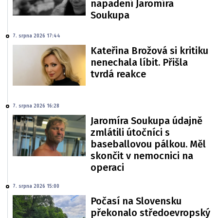
napadení Jaromíra
Soukupa
7. srpna 2026 17:44
Kateřina Brožová si kritiku
nenechala líbit. Přišla
tvrdá reakce
7. srpna 2026 16:28
Jaromíra Soukupa údajně
zmlátili útočníci s
baseballovou pálkou. Měl
skončit v nemocnici na
operaci
7. srpna 2026 15:00
Počasí na Slovensku
překonalo středoevropský