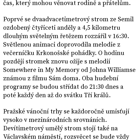
čas, který mohou věnovat rodině a přátelům.
Poprvé se dvaadvacetimetrový strom ze Semil
ozdobený čtyřiceti anděly a 4,5 kilometru
dlouhým světelným řetězem rozzářil v 16:30.
Světlenou animaci doprovodila melodie z
večerníčku Krkonošské pohádky. O hodinu
později stromek znovu ožije s melodií
Somewhere in My Memory od Johna Williamse
známou z filmu Sám doma. Oba hudební
programy se budou střídat do 21:30 dnes a
poté každý den až do svátku Tří králů.
Pražské vánoční trhy se každoročně umisťují
vysoko v mezinárodních srovnáních.
Devítimetrový umělý strom stojí také na
Václavském náměstí, rozsvěcet se bude vždy