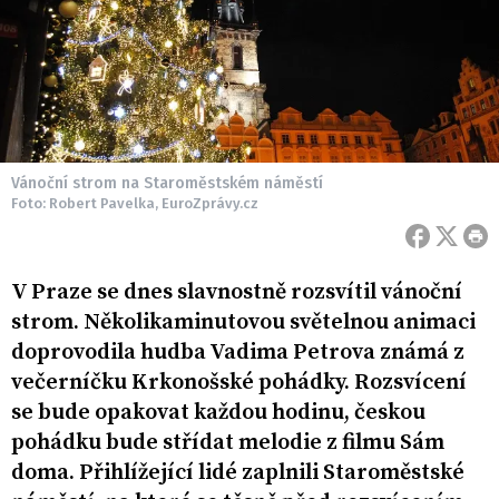
Vánoční strom na Staroměstském náměstí
Foto: Robert Pavelka, EuroZprávy.cz
V Praze se dnes slavnostně rozsvítil vánoční
strom. Několikaminutovou světelnou animaci
doprovodila hudba Vadima Petrova známá z
večerníčku Krkonošské pohádky. Rozsvícení
se bude opakovat každou hodinu, českou
pohádku bude střídat melodie z filmu Sám
doma. Přihlížející lidé zaplnili Staroměstské