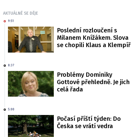
AKTUÁLNĚ SE DĚJE
9:51
Poslední rozloučení s
Milanem Knížákem. Slova
se chopili Klaus a Klempíř
8:37
Problémy Dominiky
Gottové přehledně. Je jich
celá řada
5:00
Počasí příští týden: Do
Česka se vrátí vedra