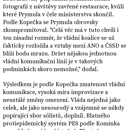
fotografií z návštěvy zavřené restaurace, kvůli
které Prymula v čele ministerstva skončil.
Podle Kopečka se Prymula obrovsky
zkompromitoval. "Celá věc má v tuto chvíli i
ten zásadní rozměr, že vládní koalice se už
fakticky rozložila a vztahy mezi ANO a ČSSD se
blíží bodu mrazu. Držet nějakou jednotnou
vládní komunikační linii je v takových
podmínkách skoro nemožné," dodal.
Výsledkem je podle Kopečka zmatenost vládní
komunikace, vysoká míra improvizace a
neustálé změny omezení. Vláda nejedná jako
celek, ale jako nesourodý a vzájemně se někdy
popírající sbor sólistů, doplnil. Blatného
protiepidemický systém PES podle Komínka