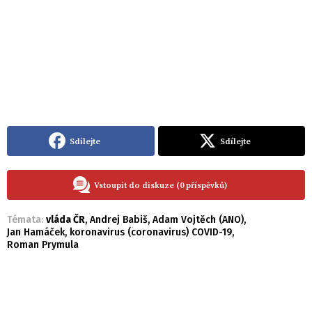
Sdílejte
Sdílejte
Vstoupit do diskuze (0 příspěvků)
Témata:
vláda ČR
,
Andrej Babiš
,
Adam Vojtěch (ANO)
,
Jan Hamáček
,
koronavirus (coronavirus) COVID-19
,
Roman Prymula