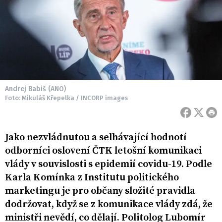
Andrej Babiš (ANO)
Foto: Mikuláš Křepelka / INCORP images
Jako nezvládnutou a selhávající hodnotí
odborníci oslovení ČTK letošní komunikaci
vlády v souvislosti s epidemií covidu-19. Podle
Karla Komínka z Institutu politického
marketingu je pro občany složité pravidla
dodržovat, když se z komunikace vlády zdá, že
ministři nevědí, co dělají. Politolog Lubomír