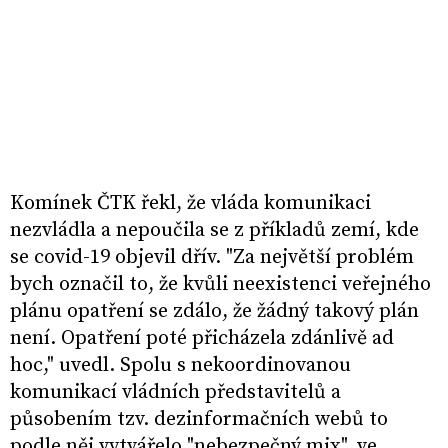
Komínek ČTK řekl, že vláda komunikaci
nezvládla a nepoučila se z příkladů zemí, kde
se covid-19 objevil dřív. "Za největší problém
bych označil to, že kvůli neexistenci veřejného
plánu opatření se zdálo, že žádný takový plán
není. Opatření poté přicházela zdánlivě ad
hoc," uvedl. Spolu s nekoordinovanou
komunikací vládních představitelů a
působením tzv. dezinformačních webů to
podle něj vytvářelo "nebezpečný mix", ve