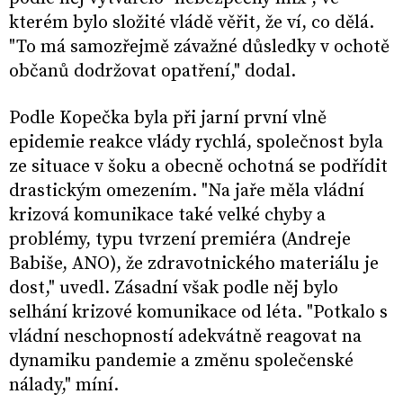
kterém bylo složité vládě věřit, že ví, co dělá.
"To má samozřejmě závažné důsledky v ochotě
občanů dodržovat opatření," dodal.
Podle Kopečka byla při jarní první vlně
epidemie reakce vlády rychlá, společnost byla
ze situace v šoku a obecně ochotná se podřídit
drastickým omezením. "Na jaře měla vládní
krizová komunikace také velké chyby a
problémy, typu tvrzení premiéra (Andreje
Babiše, ANO), že zdravotnického materiálu je
dost," uvedl. Zásadní však podle něj bylo
selhání krizové komunikace od léta. "Potkalo s
vládní neschopností adekvátně reagovat na
dynamiku pandemie a změnu společenské
nálady," míní.