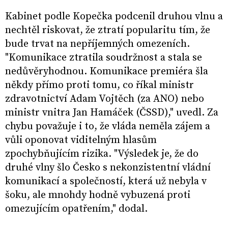
Kabinet podle Kopečka podcenil druhou vlnu a
nechtěl riskovat, že ztratí popularitu tím, že
bude trvat na nepříjemných omezeních.
"Komunikace ztratila soudržnost a stala se
nedůvěryhodnou. Komunikace premiéra šla
někdy přímo proti tomu, co říkal ministr
zdravotnictví Adam Vojtěch (za ANO) nebo
ministr vnitra Jan Hamáček (ČSSD)," uvedl. Za
chybu považuje i to, že vláda neměla zájem a
vůli oponovat viditelným hlasům
zpochybňujícím rizika. "Výsledek je, že do
druhé vlny šlo Česko s nekonzistentní vládní
komunikací a společností, která už nebyla v
šoku, ale mnohdy hodně vybuzená proti
omezujícím opatřením," dodal.