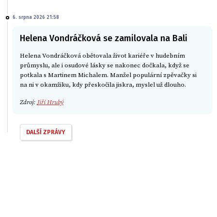
6. srpna 2026 21:58
Helena Vondráčková se zamilovala na Bali
Helena Vondráčková obětovala život kariéře v hudebním
průmyslu, ale i osudové lásky se nakonec dočkala, když se
potkala s Martinem Michalem. Manžel populární zpěvačky si
na ni v okamžiku, kdy přeskočila jiskra, myslel už dlouho.
Zdroj:
Jiří Hrubý
DALŠÍ ZPRÁVY