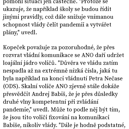
pomohl situaci jen částečně. "Protože se
ukazuje, že například školy se budou řídit
jinými pravidly, což dále snižuje vnímanou
schopnost vlády čelit pandemii a vytvářet
plány," uvedl.
Kopeček považuje za pozoruhodné, že přes
rozvrat vládní komunikace se ANO daří udržet
loajální jádro voličů. "Důvěra ve vládu zatím
nespadla až na extrémně nízká čísla, jaká tu
byla například na konci vládnutí Petra Nečase
(ODS). Skalní voliče ANO zjevně stále dokáže
přesvědčit Andrej Babiš, že je přes důsledky
druhé vlny kompetentní při zvládání
pandemie," uvedl. Může to podle něj být tím,
že jsou tito voliči fixováni na komunikaci
Babiše, nikoliv vlády. "Dále je hodně podstatné,