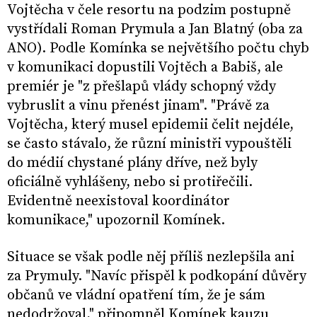
Vojtěcha v čele resortu na podzim postupně
vystřídali Roman Prymula a Jan Blatný (oba za
ANO). Podle Komínka se největšího počtu chyb
v komunikaci dopustili Vojtěch a Babiš, ale
premiér je "z přešlapů vlády schopný vždy
vybruslit a vinu přenést jinam". "Právě za
Vojtěcha, který musel epidemii čelit nejdéle,
se často stávalo, že různí ministři vypouštěli
do médií chystané plány dříve, než byly
oficiálně vyhlášeny, nebo si protiřečili.
Evidentně neexistoval koordinátor
komunikace," upozornil Komínek.
Situace se však podle něj příliš nezlepšila ani
za Prymuly. "Navíc přispěl k podkopání důvěry
občanů ve vládní opatření tím, že je sám
nedodržoval," připomněl Komínek kauzu