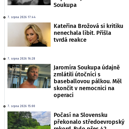
Soukupa
7. srpna 2026 17:44
Kateřina Brožová si kritiku
nenechala líbit. Přišla
tvrdá reakce
7. srpna 2026 16:28
Jaromíra Soukupa údajně
zmlátili útočníci s
baseballovou pálkou. Měl
skončit v nemocnici na
operaci
7. srpna 2026 15:00
Počasí na Slovensku
překonalo středoevropský
rekord. Bylo přes 42