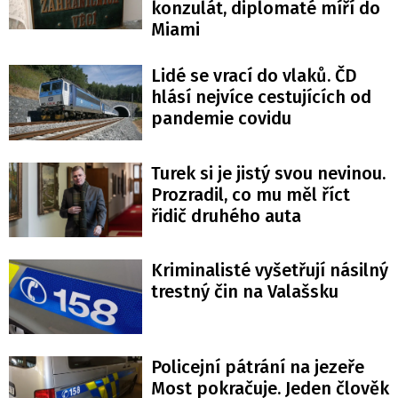
konzulát, diplomaté míří do
Miami
Lidé se vrací do vlaků. ČD
hlásí nejvíce cestujících od
pandemie covidu
Turek si je jistý svou nevinou.
Prozradil, co mu měl říct
řidič druhého auta
Kriminalisté vyšetřují násilný
trestný čin na Valašsku
Policejní pátrání na jezeře
Most pokračuje. Jeden člověk