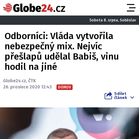
Sobota 8. srpna, Soběslav
Odborníci: Vláda vytvořila
nebezpečný mix. Nejvíc
přešlapů udělal Babiš, vinu
hodil na jiné
Globe24.cz
,
ČTK
26. prosince 2020 12:43
DOMOV
Sdílet
článek