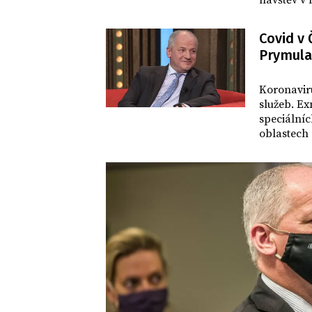
návštěv v
nemocném
Covid v 
Prymula
DOMOV
Koronaviru
služeb. E
speciální
oblastech