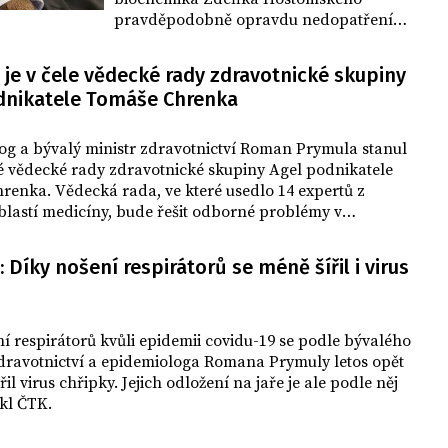
pravděpodobně opravdu nedopatřením
v Číně unikl z laboratoře. Řekli to v
pořadu České televize Otázky Václava
je v čele vědecké rady zdravotnické skupiny
Moravce. Podobná teorie se objevila už
dnikatele Tomáše Chrenka
na začátku epidemie před třemi roky,
většina českých vědců ji ale odmítla a
někteří její zastánci byli označení za
og a bývalý ministr zdravotnictví Roman Prymula stanul
dezinformátory.
é vědecké rady zdravotnické skupiny Agel podnikatele
renka. Vědecká rada, ve které usedlo 14 expertů z
lastí medicíny, bude řešit odborné problémy v
ní zdravotních služeb, vzdělávání a vědeckovýzkumné
ČTK to dnes sdělil mluvčí společnosti Agel Adam Knesl.
 Díky nošení respirátorů se méně šířil i virus
í respirátorů kvůli epidemii covidu-19 se podle bývalého
zdravotnictví a epidemiologa Romana Prymuly letos opět
il virus chřipky. Jejich odložení na jaře je ale podle něj
ekl ČTK.