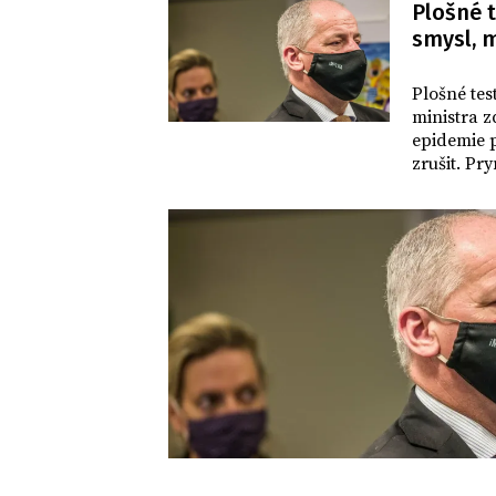
Plošné 
smysl, m
DOMOV
Plošné tes
ministra z
epidemie p
zrušit. Pr
News.