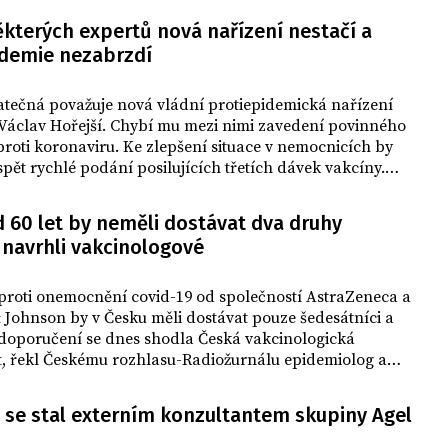
Prymula a předseda Asociace krajů ČR a
ěkterých expertů nová nařízení nestačí a
jihočeský hejtman Martin Kuba (ODS).
idemie nezabrzdí
Podle náměstkyně ministra zdravotnictví
Martiny Koziar Vašákové by měli dostat
vakcínu zejména všichni dospělí.
atečná považuje nová vládní protiepidemická nařízení
Václav Hořejší. Chybí mu mezi nimi zavedení povinného
roti koronaviru. Ke zlepšení situace v nemocnicích by
pět rychlé podání posilujících třetích dávek vakcíny.
 řekl ČTK.
 60 let by neměli dostávat dva druhy
 navrhli vakcinologové
proti onemocnění covid-19 od společností AstraZeneca a
Johnson by v Česku měli dostávat pouze šedesátníci a
 doporučení se dnes shodla Česká vakcinologická
t, řekl Českému rozhlasu-Radiožurnálu epidemiolog a
nistr zdravotnictví Roman Prymula.
 se stal externím konzultantem skupiny Agel