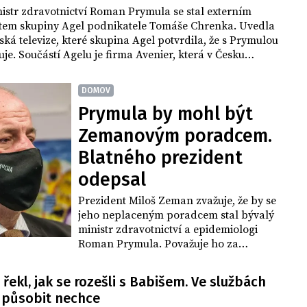
istr zdravotnictví Roman Prymula se stal externím
tem skupiny Agel podnikatele Tomáše Chrenka. Uvedla
ská televize, které skupina Agel potvrdila, že s Prymulou
je. Součástí Agelu je firma Avenier, která v Česku
e vakcíny firmy Moderna a vyhrála i výběrové řízení na
i očkovacích látek od firmy Johnson&Johnson. Prymula
DOMOV
ekl, že nebude komentovat své soukromé aktivity.
Prymula by mohl být
Zemanovým poradcem.
Blatného prezident
odepsal
Prezident Miloš Zeman zvažuje, že by se
jeho neplaceným poradcem stal bývalý
ministr zdravotnictví a epidemiologi
Roman Prymula. Považuje ho za
odborníka. Řekl to dnes televizi CNN
Prima News. Potvrdil, že se na Prymulu
řekl, jak se rozešli s Babišem. Ve službách
zlobil kvůli jeho nedávné přítomnosti na
ž působit nechce
fotbalovém zápase pražské Slavie.