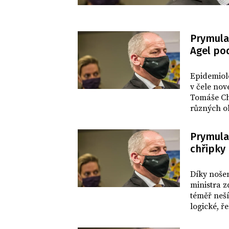
Prymula 
Agel po
DOMOV
Epidemiol
v čele nov
Tomáše Ch
různých ob
poskytová
činnosti. 
Prymula:
chřipky
DOMOV
Díky nošen
ministra 
téměř nešíř
logické, ř