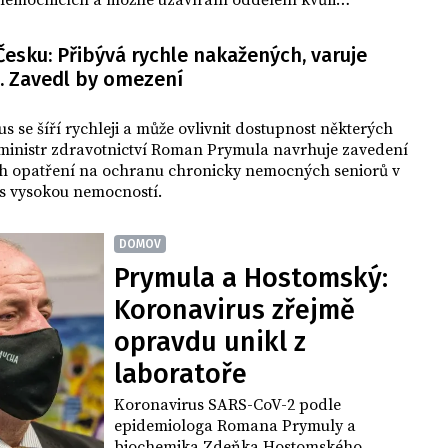
 nemocnicích a možné uzavírání oddělení kvůli
u personálu.
Česku: Přibývá rychle nakažených, varuje
. Zavedl by omezení
s se šíří rychleji a může ovlivnit dostupnost některých
xministr zdravotnictví Roman Prymula navrhuje zavedení
ch opatření na ochranu chronicky nemocných seniorů v
 s vysokou nemocností.
DOMOV
Prymula a Hostomský:
Koronavirus zřejmě
opravdu unikl z
laboratoře
Koronavirus SARS-CoV-2 podle
epidemiologa Romana Prymuly a
biochemika Zdeňka Hostomského