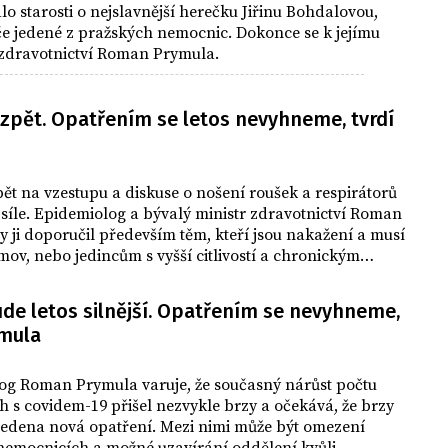
o starosti o nejslavnější herečku Jiřinu Bohdalovou,
éče jedené z pražských nemocnic. Dokonce se k jejímu
tr zdravotnictví Roman Prymula.
 zpět. Opatřením se letos nevyhneme, tvrdí
pět na vzestupu a diskuse o nošení roušek a respirátorů
síle. Epidemiolog a bývalý ministr zdravotnictví Roman
 ji doporučil především těm, kteří jsou nakažení a musí
mov, nebo jedincům s vyšší citlivostí a chronickým
ím. Podotkl také, že letos se Česko opatřením nevyhne.
ude letos silnější. Opatřením se nevyhneme,
ymula
og Roman Prymula varuje, že současný nárůst počtu
s covidem-19 přišel nezvykle brzy a očekává, že brzy
edena nová opatření. Mezi nimi může být omezení