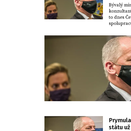
Bývalý min
konzultan
to dnes Če
spolupracu
distribuuj
distribuc
televizi ř
Prymula 
státu u