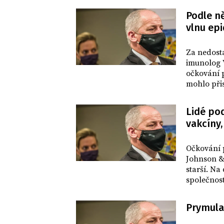
Podle n
vlnu ep
DOMOV
Za nedost
imunolog 
očkování p
mohlo přis
Hořejší to
Lidé pod
vakcíny,
DOMOV
Očkování 
Johnson & 
starší. Na
společnos
bývalý mi
Prymula
DOMOV