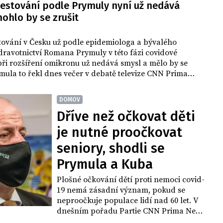
testování podle Prymuly nyní už nedává
ohlo by se zrušit
tování v Česku už podle epidemiologa a bývalého
dravotnictví Romana Prymuly v této fázi covidové
ři rozšíření omikronu už nedává smysl a mělo by se
ymula to řekl dnes večer v debatě televize CNN Prima
DOMOV
Dříve než očkovat děti
je nutné proočkovat
seniory, shodli se
Prymula a Kuba
Plošné očkování dětí proti nemoci covid-
19 nemá zásadní význam, pokud se
neproočkuje populace lidí nad 60 let. V
dnešním pořadu Partie CNN Prima News
se na tom shodli epidemiolog Roman