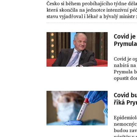
Česko si během probíhajícího týdne dělal
která skončila na jednotce intenzivní p
stavu vyjadřoval i lékař a bývalý minis
Covid je
Prymula
DOMOV
Covid je o
nabírá na 
Prymula by
opustit do
onemocněn
Covid b
říká Pr
DOMOV
Epidemiol
nemocných 
budou zav