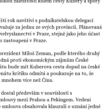
mohou záležitosti kolem cesty Kubery a spory
ští rok navštíví s podnikatelskou delegací
važuje za jednu ze svých provincií. Plánovaná
velvyslanectví v Praze, stejně jako jeho účast
o zastoupení v Praze.
 prezident Miloš Zeman, podle kterého druhý
l jedná proti ekonomickým zájmům České
tátu bude mít Kuberova cesta dopad na české
enátu kritiku odmítá a poukazuje na to, že
e mnohem více než Čína.
 dostal především v souvislosti s
smlouvy mezi Prahou a Pekingem. Vedení
e smlouva obsahovala klauzuli o uznání jedné