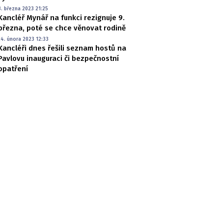
3. března 2023 21:25
Kancléř Mynář na funkci rezignuje 9.
března, poté se chce věnovat rodině
14. února 2023 12:33
Kancléři dnes řešili seznam hostů na
Pavlovu inauguraci či bezpečnostní
opatření