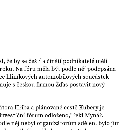
l, že by se čeští a čínští podnikatelé měli
e roku. Na fóru měla být podle něj podepsána
bce hliníkových automobilových součástek
ánuje s českou firmou Žďas postavit nový
átora Hřiba a plánované cestě Kubery je
nvestiční fórum odloženo," řekl Mynář.
dle něj nebyl organizátorům sdělen, bylo jim