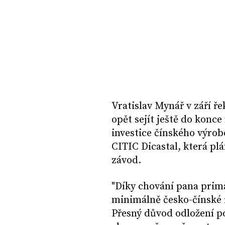
Vratislav Mynář v září řek
opět sejít ještě do konc
investice čínského výro
CITIC Dicastal, která pl
závod.
"Díky chování pana prim
minimálně česko-čínské i
Přesný důvod odložení po