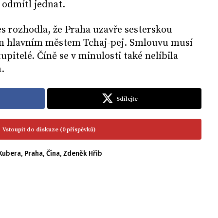
 odmítl jednat.
s rozhodla, že Praha uzavře sesterskou
m hlavním městem Tchaj-pej. Smlouvu musí
tupitelé. Číně se v minulosti také nelíbila
.
Sdílejte
Vstoupit do diskuze (0 příspěvků)
 Kubera
,
Praha
,
Čína
,
Zdeněk Hřib