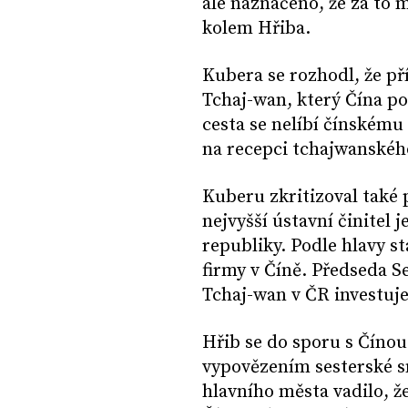
ale naznačeno, že za to 
kolem Hřiba.
Kubera se rozhodl, že pří
Tchaj-wan, který Čína po
cesta se nelíbí čínskému 
na recepci tchajwanskéh
Kuberu zkritizoval také
nejvyšší ústavní činite
republiky. Podle hlavy s
firmy v Číně. Předseda S
Tchaj-wan v ČR investuj
Hřib se do sporu s Čínou
vypovězením sesterské 
hlavního města vadilo, ž