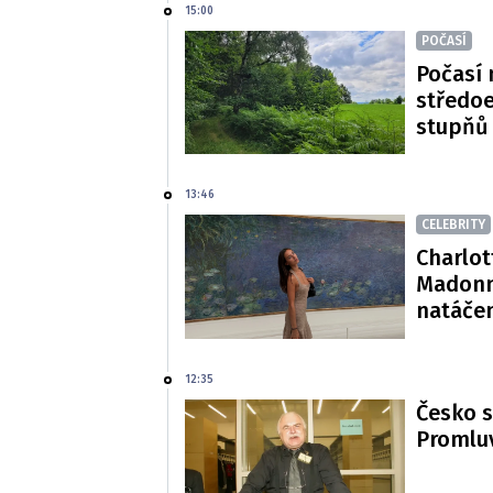
15:00
POČASÍ
Počasí 
středoe
stupňů
13:46
CELEBRITY
Charlot
Madonn
natáče
12:35
Česko s
Promluv