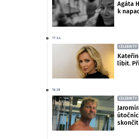
Agáta H
k napa
17:44
CELEBRITY
Kateřin
líbit. P
16:28
CELEBRITY
Jaromír
útočníc
skončit