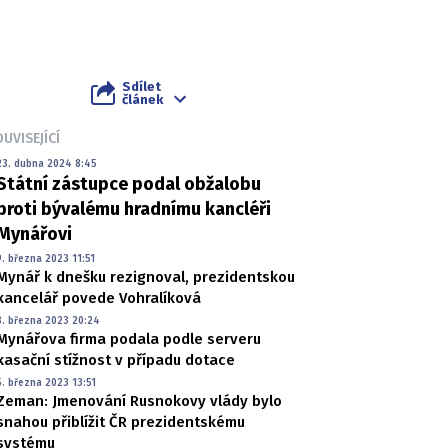
Sdílet
článek
UVISEJÍCÍ
23. dubna 2024 8:45
Státní zástupce podal obžalobu
proti bývalému hradnímu kancléři
Mynářovi
9. března 2023 11:51
Mynář k dnešku rezignoval, prezidentskou
kancelář povede Vohralíková
8. března 2023 20:24
Mynářova firma podala podle serveru
kasační stížnost v případu dotace
5. března 2023 13:51
Zeman: Jmenování Rusnokovy vlády bylo
snahou přiblížit ČR prezidentskému
systému