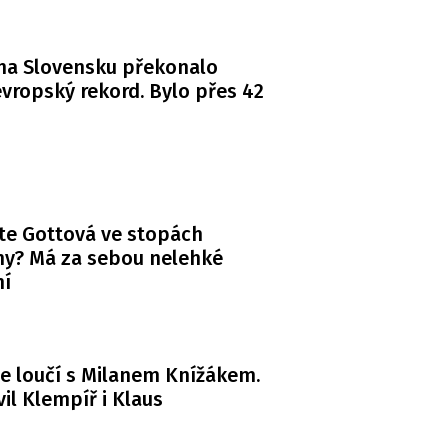
na Slovensku překonalo
vropský rekord. Bylo přes 42
te Gottová ve stopách
y? Má za sebou nelehké
ní
e loučí s Milanem Knížákem.
il Klempíř i Klaus