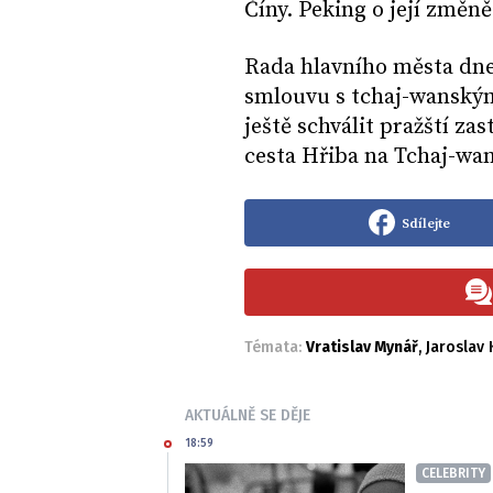
Číny. Peking o její změně
Rada hlavního města dne
smlouvu s tchaj-wanský
ještě schválit pražští zas
cesta Hřiba na Tchaj-wan
Sdílejte
Témata:
Vratislav Mynář
,
Jaroslav
AKTUÁLNĚ SE DĚJE
18:59
CELEBRITY