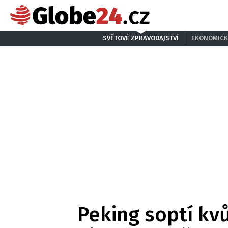
SVĚTOVÉ ZPRAVODAJSTVÍ
EKONOMICK
Peking soptí kv