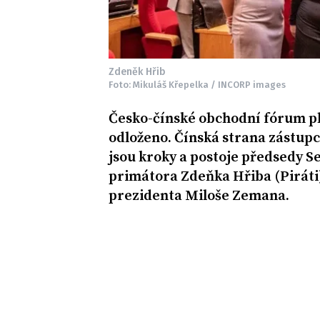
Zdeněk Hřib
Foto: Mikuláš Křepelka / INCORP images
Česko-čínské obchodní fórum pl
odloženo. Čínská strana zástup
jsou kroky a postoje předsedy S
primátora Zdeňka Hřiba (Piráti)
prezidenta Miloše Zemana.