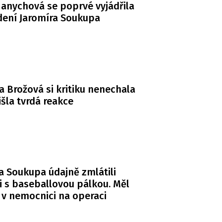
anychová se poprvé vyjádřila
dení Jaromíra Soukupa
a Brožová si kritiku nenechala
řišla tvrdá reakce
a Soukupa údajně zmlátili
i s baseballovou pálkou. Měl
 v nemocnici na operaci