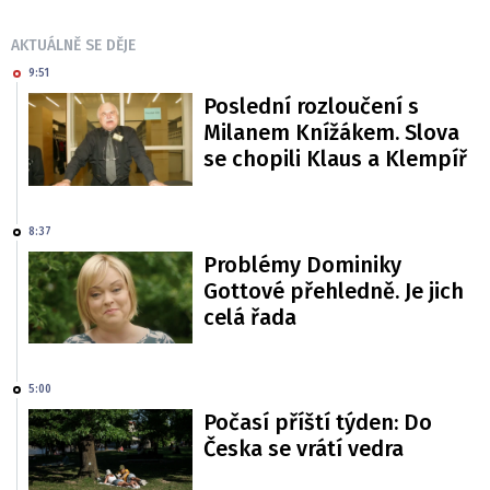
AKTUÁLNĚ SE DĚJE
9:51
Poslední rozloučení s
Milanem Knížákem. Slova
se chopili Klaus a Klempíř
8:37
Problémy Dominiky
Gottové přehledně. Je jich
celá řada
5:00
Počasí příští týden: Do
Česka se vrátí vedra