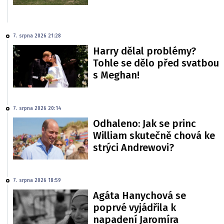
7. srpna 2026 21:28
Harry dělal problémy?
Tohle se dělo před svatbou
s Meghan!
7. srpna 2026 20:14
Odhaleno: Jak se princ
William skutečně chová ke
strýci Andrewovi?
7. srpna 2026 18:59
Agáta Hanychová se
poprvé vyjádřila k
napadení Jaromíra