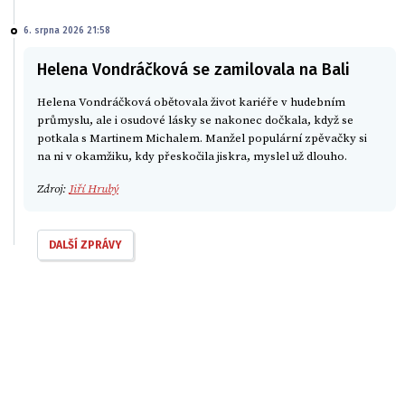
6. srpna 2026 21:58
Helena Vondráčková se zamilovala na Bali
Helena Vondráčková obětovala život kariéře v hudebním
průmyslu, ale i osudové lásky se nakonec dočkala, když se
potkala s Martinem Michalem. Manžel populární zpěvačky si
na ni v okamžiku, kdy přeskočila jiskra, myslel už dlouho.
Zdroj:
Jiří Hrubý
DALŠÍ ZPRÁVY