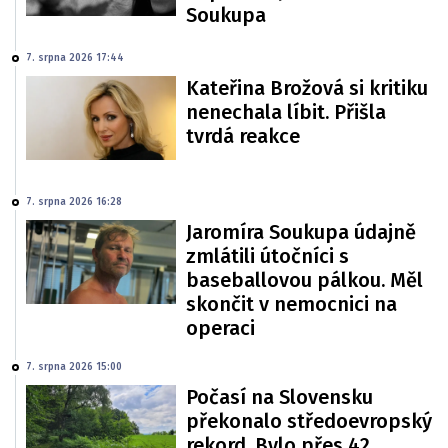
Soukupa
7. srpna 2026 17:44
Kateřina Brožová si kritiku
nenechala líbit. Přišla
tvrdá reakce
7. srpna 2026 16:28
Jaromíra Soukupa údajně
zmlátili útočníci s
baseballovou pálkou. Měl
skončit v nemocnici na
operaci
7. srpna 2026 15:00
Počasí na Slovensku
překonalo středoevropský
rekord. Bylo přes 42