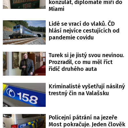
konzulát, diplomaté míří do
Miami
Lidé se vrací do vlaků. ČD
hlásí nejvíce cestujících od
pandemie covidu
Turek si je jistý svou nevinou.
Prozradil, co mu měl říct
řidič druhého auta
Kriminalisté vyšetřují násilný
trestný čin na Valašsku
Policejní pátrání na jezeře
Most pokračuje. Jeden člověk