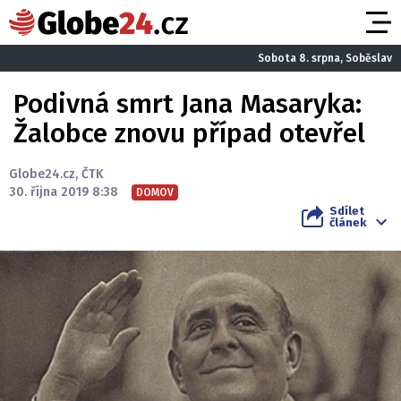
Sobota 8. srpna, Soběslav
Podivná smrt Jana Masaryka:
Žalobce znovu případ otevřel
Globe24.cz
,
ČTK
30. října 2019 8:38
DOMOV
Sdílet
článek