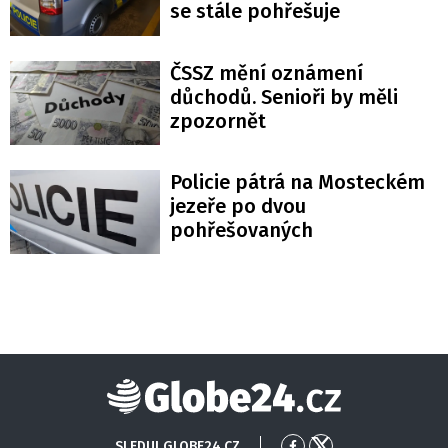
se stále pohřešuje
ČSSZ mění oznámení
důchodů. Senioři by měli
zpozornět
Policie pátrá na Mosteckém
jezeře po dvou
pohřešovaných
Globe24
SLEDUJ GLOBE24.CZ