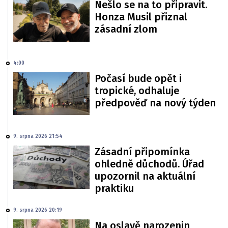
Nešlo se na to připravit.
Honza Musil přiznal
zásadní zlom
4:00
Počasí bude opět i
tropické, odhaluje
předpověď na nový týden
9. srpna 2026 21:54
Zásadní připomínka
ohledně důchodů. Úřad
upozornil na aktuální
praktiku
9. srpna 2026 20:19
Na oslavě narozenin