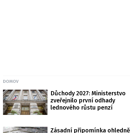
DOMOV
Důchody 2027: Ministerstvo
zveřejnilo první odhady
lednového růstu penzí
Zásadní připomínka ohledně