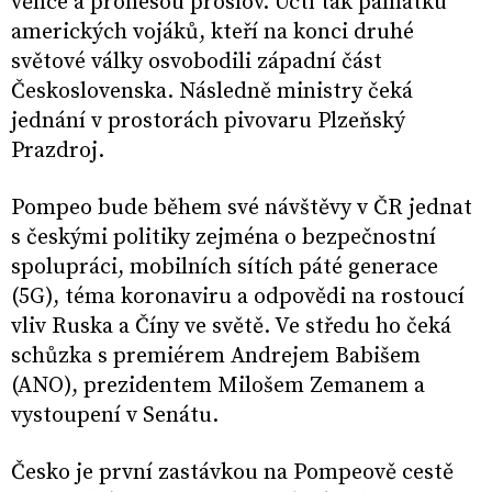
věnce a pronesou proslov. Uctí tak památku
amerických vojáků, kteří na konci druhé
světové války osvobodili západní část
Československa. Následně ministry čeká
jednání v prostorách pivovaru Plzeňský
Prazdroj.
Pompeo bude během své návštěvy v ČR jednat
s českými politiky zejména o bezpečnostní
spolupráci, mobilních sítích páté generace
(5G), téma koronaviru a odpovědi na rostoucí
vliv Ruska a Číny ve světě. Ve středu ho čeká
schůzka s premiérem Andrejem Babišem
(ANO), prezidentem Milošem Zemanem a
vystoupení v Senátu.
Česko je první zastávkou na Pompeově cestě