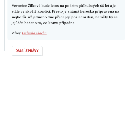
Veronice Žilkové bude letos na podzim půlkulatých 65 let a je
stále ve skvělé kondici. Přesto je známá herečka připravena na
nejhorší. Až jednoho dne přijde její poslední den, neměly by se
její děti hádat o to, co komu připadne.
Zdroj:
Ludmila Plachá
DALŠÍ ZPRÁVY