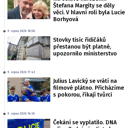
Štefana Margity se děly
věci. V hlavní roli byla Lucie
Borhyová
9. srpna 2026 18:58
Stovky tisíc řidičáků
přestanou být platné,
upozornilo ministerstvo
9. srpna 2026 17:43
Julius Lavický se vrátí na
filmové plátno. Přicházíme
s pokorou, říkají tvůrci
9. srpna 2026 16:26
Čekání se vyplatilo. DNA