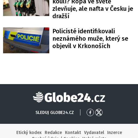
koulí? Ropa ve světě
zlevňuje, ale nafta v Česku je
dražší
Policisté identifikovali
neznámého muže, který se
objevil v Krkonoších
Globe24
SLEDUJ GLOBE24.CZ
Přejít
Přejít
na
na
Facebook
X
Etický kodex
Redakce
Kontakt
Vydavatel
Inzerce