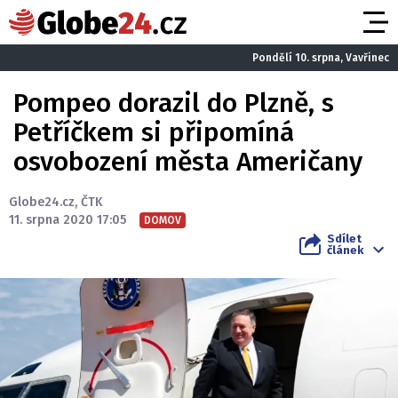
Pondělí 10. srpna, Vavřinec
Pompeo dorazil do Plzně, s
Petříčkem si připomíná
osvobození města Američany
Globe24.cz
,
ČTK
11. srpna 2020 17:05
DOMOV
Sdílet
článek