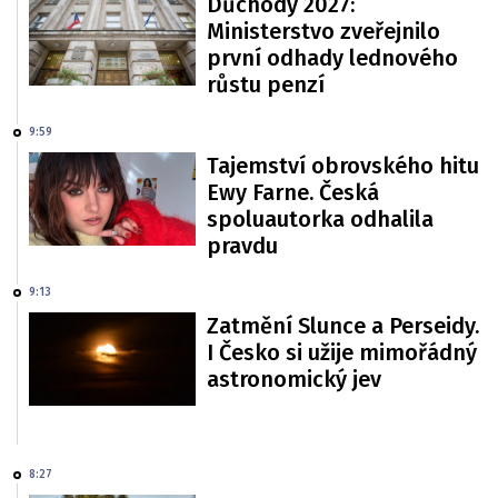
Důchody 2027:
Ministerstvo zveřejnilo
první odhady lednového
růstu penzí
9:59
Tajemství obrovského hitu
Ewy Farne. Česká
spoluautorka odhalila
pravdu
9:13
Zatmění Slunce a Perseidy.
I Česko si užije mimořádný
astronomický jev
8:27