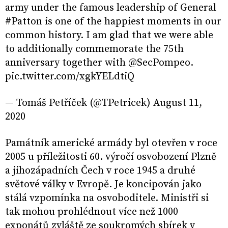
army under the famous leadership of General
#Patton is one of the happiest moments in our
common history. I am glad that we were able
to additionally commemorate the 75th
anniversary together with @SecPompeo.
pic.twitter.com/xgkYELdtiQ
— Tomáš Petříček (@TPetricek) August 11,
2020
Památník americké armády byl otevřen v roce
2005 u příležitosti 60. výročí osvobození Plzně
a jihozápadních Čech v roce 1945 a druhé
světové války v Evropě. Je koncipován jako
stálá vzpomínka na osvoboditele. Ministři si
tak mohou prohlédnout více než 1000
exponátů zvláště ze soukromých sbírek v