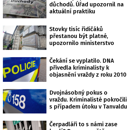
důchodů. Úřad upozornil na
aktuální praktiku
Stovky tisíc řidičáků
přestanou být platné,
upozornilo ministerstvo
Čekání se vyplatilo. DNA
přivedla kriminalisty k
objasnění vraždy z roku 2010
Dvojnásobný pokus o
vraždu. Kriminalisté pokročili
s případem útoku v Tanvaldu
Čerpadláři to s námi zase