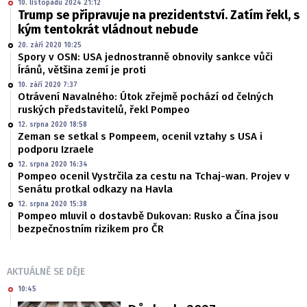
10. listopadu 2024 21:12
Trump se připravuje na prezidentství. Zatím řekl, s
kým tentokrát vládnout nebude
20. září 2020 10:25
Spory v OSN: USA jednostranně obnovily sankce vůči
Íránů, většina zemí je proti
10. září 2020 7:37
Otrávení Navalného: Útok zřejmě pochází od čelných
ruských představitelů, řekl Pompeo
12. srpna 2020 18:58
Zeman se setkal s Pompeem, ocenil vztahy s USA i
podporu Izraele
12. srpna 2020 16:34
Pompeo ocenil Vystrčila za cestu na Tchaj-wan. Projev v
Senátu protkal odkazy na Havla
12. srpna 2020 15:38
Pompeo mluvil o dostavbě Dukovan: Rusko a Čína jsou
bezpečnostním rizikem pro ČR
AKTUÁLNĚ SE DĚJE
10:45