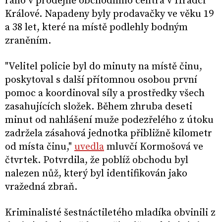
ráno v prodejně obchodního centra v Hradci
Králové. Napadeny byly prodavačky ve věku 19
a 38 let, které na místě podlehly bodným
zraněním.
"Velitel policie byl do minuty na místě činu,
poskytoval s další přítomnou osobou první
pomoc a koordinoval síly a prostředky všech
zasahujících složek. Během zhruba deseti
minut od nahlášení muže podezřelého z útoku
zadržela zásahová jednotka přibližně kilometr
od místa činu,"
uvedla
mluvčí Kormošová ve
čtvrtek. Potvrdila, že poblíž obchodu byl
nalezen nůž, který byl identifikován jako
vražedná zbraň.
Kriminalisté šestnáctiletého mladíka obvinili z