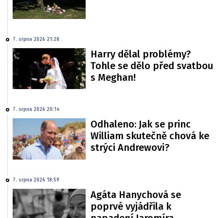
7. srpna 2026 21:28
Harry dělal problémy?
Tohle se dělo před svatbou
s Meghan!
7. srpna 2026 20:14
Odhaleno: Jak se princ
William skutečně chová ke
strýci Andrewovi?
7. srpna 2026 18:59
Agáta Hanychová se
poprvé vyjádřila k
napadení Jaromíra