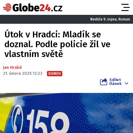
Neděle 9. srpna, Roman
Útok v Hradci: Mladík se
doznal. Podle policie žil ve
vlastním světě
Jan Hrabě
21. února 2025 12:23
DOMOV
Sdílet
článek