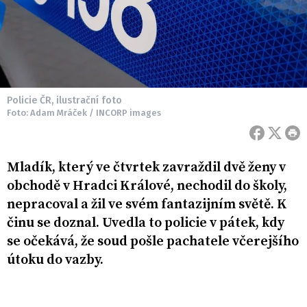
Policie ČR, ilustrační foto
Foto: Adam Mráček / INCORP images
Mladík, který ve čtvrtek zavraždil dvě ženy v
obchodě v Hradci Králové, nechodil do školy,
nepracoval a žil ve svém fantazijním světě. K
činu se doznal. Uvedla to policie v pátek, kdy
se očekává, že soud pošle pachatele včerejšího
útoku do vazby.