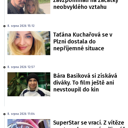
zavzpomínali na začátky
neobvyklého vztahu
8. srpna 2026 15:12
Taťána Kuchařová se v
Plzni dostala do
nepříjemné situace
8. srpna 2026 12:57
Bára Basiková si získává
diváky. To film ještě ani
nevstoupil do kin
8. srpna 2026 11:04
SuperStar se vrací. Z vítěze