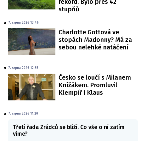
rekord. Bylo přes 42
stupňů
7. srpna 2026 13:46
Charlotte Gottová ve
stopách Madonny? Má za
sebou nelehké natáčení
7. srpna 2026 12:35
Česko se loučí s Milanem
Knížákem. Promluvil
Klempíř i Klaus
7. srpna 2026 11:20
Třetí řada Zrádců se blíží. Co vše o ní zatím
víme?