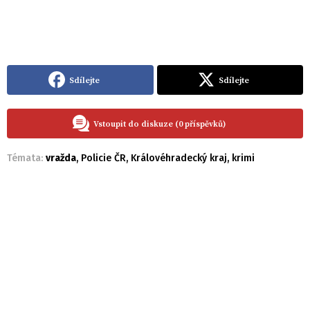
Sdílejte
Sdílejte
Vstoupit do diskuze (0 příspěvků)
Témata:
vražda
,
Policie ČR
,
Královéhradecký kraj
,
krimi