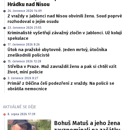
Hrádku nad Nisou
26. července 2026 14:09
Z vraždy v Jablonci nad Nisou obvinili ženu. Soud poprvé
rozhodoval o jejím osudu
23. července 2026 21:55
Kriminalisté vyšetřují závažný zločin v Jablonci. Už kolují
spekulace
17. července 2026 8:26
Útok na pražské ubytovně. Jeden mrtvý, útočníka
zneškodnili policisté
15. července 2026 12:28
Střelba v Praze. Muž zavraždil ženu a pak si chtěl vzít
život, míní policie
3. července 2026 8:27
Primář z Děčína čelí podezření z vraždy. Na policii se
obrátila nemocnice
AKTUÁLNĚ SE DĚJE
8. srpna 2026 17:39
Bohuš Matuš a jeho žena