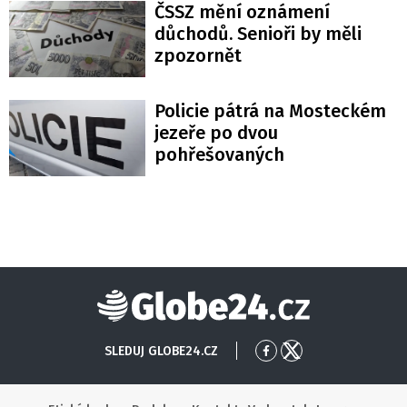
ČSSZ mění oznámení
důchodů. Senioři by měli
zpozornět
Policie pátrá na Mosteckém
jezeře po dvou
pohřešovaných
Globe24
SLEDUJ GLOBE24.CZ
Přejít
Přejít
na
na
Facebook
X