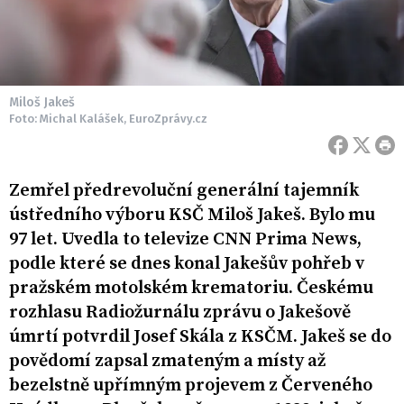
Miloš Jakeš
Foto: Michal Kalášek, EuroZprávy.cz
Zemřel předrevoluční generální tajemník
ústředního výboru KSČ Miloš Jakeš. Bylo mu
97 let. Uvedla to televize CNN Prima News,
podle které se dnes konal Jakešův pohřeb v
pražském motolském krematoriu. Českému
rozhlasu Radiožurnálu zprávu o Jakešově
úmrtí potvrdil Josef Skála z KSČM. Jakeš se do
povědomí zapsal zmateným a místy až
bezelstně upřímným projevem z Červeného