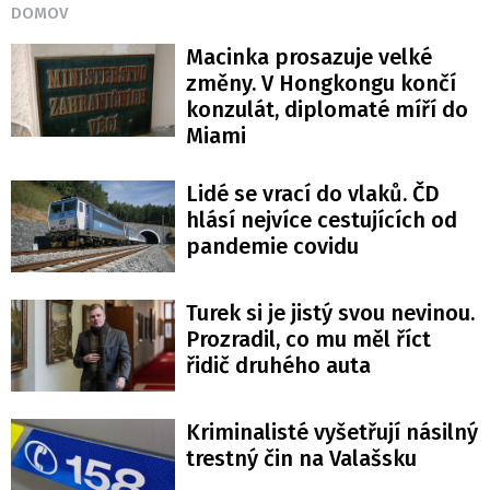
DOMOV
Macinka prosazuje velké
změny. V Hongkongu končí
konzulát, diplomaté míří do
Miami
Lidé se vrací do vlaků. ČD
hlásí nejvíce cestujících od
pandemie covidu
Turek si je jistý svou nevinou.
Prozradil, co mu měl říct
řidič druhého auta
Kriminalisté vyšetřují násilný
trestný čin na Valašsku