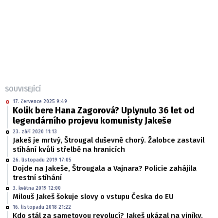
SOUVISEJÍCÍ
17. července 2025 9:49
Kolik bere Hana Zagorová? Uplynulo 36 let od
legendárního projevu komunisty Jakeše
23. září 2020 11:13
Jakeš je mrtvý, Štrougal duševně chorý. Žalobce zastavil
stíhání kvůli střelbě na hranicích
26. listopadu 2019 17:05
Dojde na Jakeše, Štrougala a Vajnara? Policie zahájila
trestní stíhání
3. května 2019 12:00
Milouš Jakeš šokuje slovy o vstupu Česka do EU
16. listopadu 2018 21:22
Kdo stál za sametovou revolucí? Jakeš ukázal na viníky,