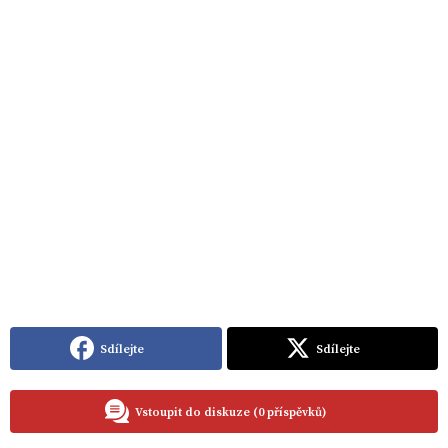
Sdílejte
Sdílejte
Vstoupit do diskuze (0 příspěvků)