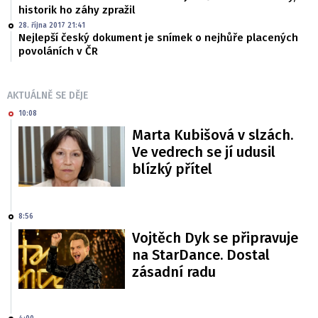
historik ho záhy zpražil
28. října 2017 21:41
Nejlepší český dokument je snímek o nejhůře placených
povoláních v ČR
AKTUÁLNĚ SE DĚJE
10:08
Marta Kubišová v slzách.
Ve vedrech se jí udusil
blízký přítel
8:56
Vojtěch Dyk se připravuje
na StarDance. Dostal
zásadní radu