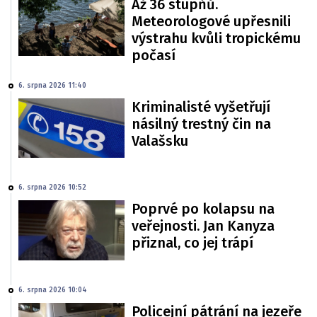
Až 36 stupňů.
Meteorologové upřesnili
výstrahu kvůli tropickému
počasí
6. srpna 2026 11:40
Kriminalisté vyšetřují
násilný trestný čin na
Valašsku
6. srpna 2026 10:52
Poprvé po kolapsu na
veřejnosti. Jan Kanyza
přiznal, co jej trápí
6. srpna 2026 10:04
Policejní pátrání na jezeře