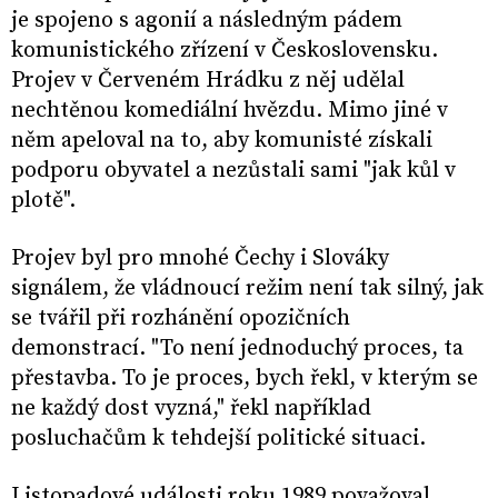
je spojeno s agonií a následným pádem
komunistického zřízení v Československu.
Projev v Červeném Hrádku z něj udělal
nechtěnou komediální hvězdu. Mimo jiné v
něm apeloval na to, aby komunisté získali
podporu obyvatel a nezůstali sami "jak kůl v
plotě".
Projev byl pro mnohé Čechy i Slováky
signálem, že vládnoucí režim není tak silný, jak
se tvářil při rozhánění opozičních
demonstrací. "To není jednoduchý proces, ta
přestavba. To je proces, bych řekl, v kterým se
ne každý dost vyzná," řekl například
posluchačům k tehdejší politické situaci.
Listopadové události roku 1989 považoval