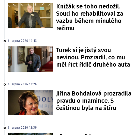
Knížák se toho nedožil.
Soud ho rehabilitoval za
vazbu během minulého
režimu
6. srpna 2026 14:13
Turek si je jistý svou
nevinou. Prozradil, co mu
měl říct řidič druhého auta
6. srpna 2026 13:26
Jiřina Bohdalová prozradila
pravdu o mamince. S
češtinou byla na štíru
6. srpna 2026 12:39