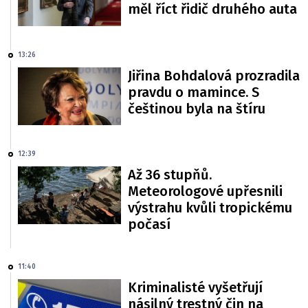
měl říct řidič druhého auta
13:26
Jiřina Bohdalová prozradila
pravdu o mamince. S
češtinou byla na štíru
12:39
Až 36 stupňů.
Meteorologové upřesnili
výstrahu kvůli tropickému
počasí
11:40
Kriminalisté vyšetřují
násilný trestný čin na