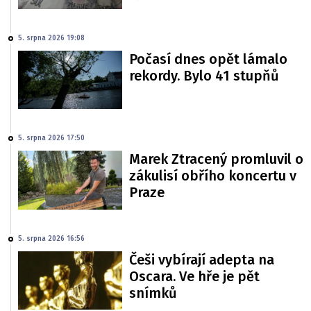
5. srpna 2026 19:08
Počasí dnes opět lámalo
rekordy. Bylo 41 stupňů
5. srpna 2026 17:50
Marek Ztracený promluvil o
zákulisí obřího koncertu v
Praze
5. srpna 2026 16:56
Češi vybírají adepta na
Oscara. Ve hře je pět
snímků