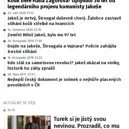
Kolik bere Hana Zagorová? Uplynulo 36 let od
legendárního projevu komunisty Jakeše
23. září 2020 11:13
Jakeš je mrtvý, Štrougal duševně chorý. Žalobce zastavil
stíhání kvůli střelbě na hranicích
14. července 2020 22:15
Zemřel Miloš Jakeš, bylo mu 97 let
26. listopadu 2019 17:05
Dojde na Jakeše, Štrougala a Vajnara? Policie zahájila
trestní stíhání
16. listopadu 2018 21:22
Kdo stál za sametovou revolucí? Jakeš ukázal na viníky,
historik ho záhy zpražil
28. října 2017 21:41
Nejlepší český dokument je snímek o nejhůře placených
povoláních v ČR
AKTUÁLNĚ SE DĚJE
14:13
Turek si je jistý svou
nevinou. Prozradil, co mu