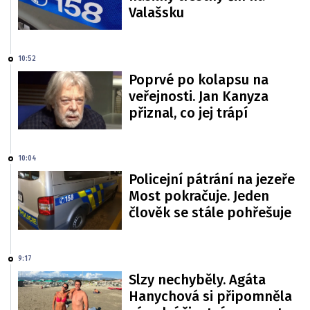
Valašsku
10:52
Poprvé po kolapsu na
veřejnosti. Jan Kanyza
přiznal, co jej trápí
10:04
Policejní pátrání na jezeře
Most pokračuje. Jeden
člověk se stále pohřešuje
9:17
Slzy nechyběly. Agáta
Hanychová si připomněla