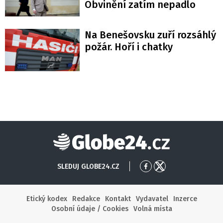
Obvinění zatím nepadlo
Na Benešovsku zuří rozsáhlý
požár. Hoří i chatky
Globe24
SLEDUJ GLOBE24.CZ
Přejít
Přejít
na
na
Facebook
X
Etický kodex
Redakce
Kontakt
Vydavatel
Inzerce
Osobní údaje / Cookies
Volná místa