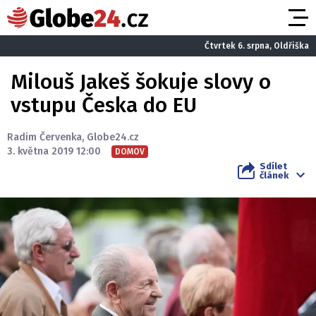
Čtvrtek 6. srpna, Oldřiška
Milouš Jakeš šokuje slovy o
vstupu Česka do EU
Radim Červenka
,
Globe24.cz
3. května 2019 12:00
DOMOV
Sdílet
článek