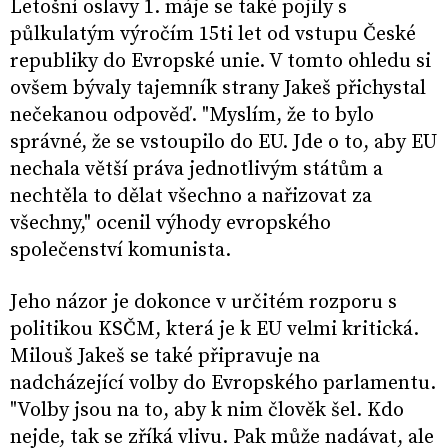
Letošní oslavy 1. máje se také pojily s
půlkulatým výročím 15ti let od vstupu České
republiky do Evropské unie. V tomto ohledu si
ovšem bývaly tajemník strany Jakeš přichystal
nečekanou odpověď. "Myslím, že to bylo
správné, že se vstoupilo do EU. Jde o to, aby EU
nechala větší práva jednotlivým státům a
nechtěla to dělat všechno a nařizovat za
všechny," ocenil výhody evropského
společenství komunista.
Jeho názor je dokonce v určitém rozporu s
politikou KSČM, která je k EU velmi kritická.
Milouš Jakeš se také připravuje na
nadcházející volby do Evropského parlamentu.
"Volby jsou na to, aby k nim člověk šel. Kdo
nejde, tak se zříká vlivu. Pak může nadávat, ale