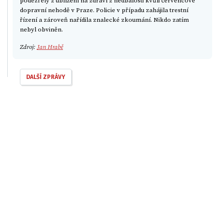
podezřelý z ublížení na zdraví z nedbalosti kvůli červencové
dopravní nehodě v Praze. Policie v případu zahájila trestní
řízení a zároveň nařídila znalecké zkoumání. Nikdo zatím
nebyl obviněn.
Zdroj:
Jan Hrabě
DALŠÍ ZPRÁVY