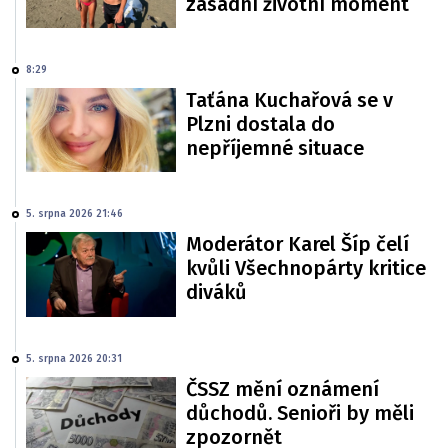
zásadní životní moment
8:29
Taťána Kuchařová se v
Plzni dostala do
nepříjemné situace
5. srpna 2026 21:46
Moderátor Karel Šíp čelí
kvůli Všechnopárty kritice
diváků
5. srpna 2026 20:31
ČSSZ mění oznámení
důchodů. Senioři by měli
zpozornět