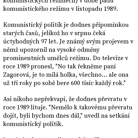
komunistických režimech) v době pádu
komunistického režimu v listopadu 1989.
Komunistický politik je dodnes připomínkou
starých časů, jelikož ho v srpnu čeká
úctyhodných 97 let. Je známý svým projevem v
němž upozornil na vysoké odměny
prominentních umělců režimu. Do televize v
roce 1989 pronesl, "No tak řekněme paní
Zagorová, je to milá holka, všechno… ale ona
už tři roky po sobě bere 600 tisíc každý rok."
Asi nikoho nepřekvapí, že dodnes převratu v
roce 1989 lituje. "Nemělo k takovému převratu
dojít, byli bychom dnes dál," uvedl na setkání
komunistický politik.