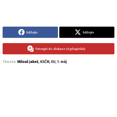
Sdílejte
Sdílejte
Vstoupit do diskuze (0 příspěvků)
Témata:
Milouš Jakeš
,
KSČM
,
EU
,
1. máj