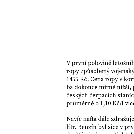
V první polovině letošníh
ropy způsobený vojenským
1455 Kč. Cena ropy v ko
ba dokonce mírně nižší, p
českých čerpacích stani
průměrně o 1,10 Kč/l víc
Navíc nafta dále zdražuj
litr. Benzín byl sice v 