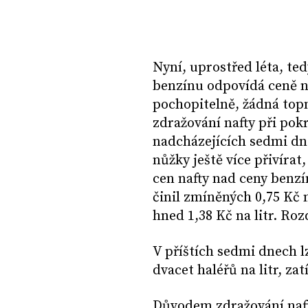
Nyní, uprostřed léta, te
benzínu odpovídá ceně n
pochopitelně, žádná topn
zdražování nafty při pok
nadcházejících sedmi dn
nůžky ještě více přivíra
cen nafty nad ceny benzí
činil zmíněných 0,75 Kč n
hned 1,38 Kč na litr. Rozd
V příštích sedmi dnech l
dvacet haléřů na litr, z
Důvodem zdražování nafty