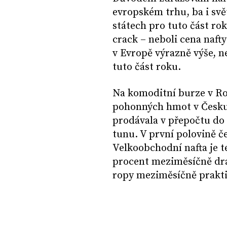
evropském trhu, ba i svě
státech pro tuto část ro
crack – neboli cena nafty
v Evropě výrazně výše,
tuto část roku.
Na komoditní burze v Rot
pohonných hmot v Česku,
prodávala v přepočtu do
tunu. V první polovině č
Velkoobchodní nafta je 
procent meziměsíčně draž
ropy meziměsíčně prakti