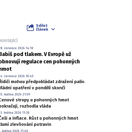
Sdílet
článek
UVISEJÍCÍ
28. července 2026 14:10
Babiš pod tlakem. V Evropě už
obnovují regulace cen pohonných
hmot
14. července 2026 10:45
Řidiči mohou předpokládat zdražení paliv.
Vládní opatření v pondělí skončí
25. května 2026 21:59
Cenové stropy u pohonných hmot
pokračují, rozhodla vláda
13. května 2026 11:30
Češi a inflace. Růst u pohonných hmot
tlumí zlevňování potravin
1. května 2026 11:40