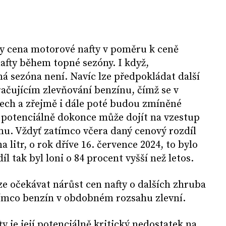
dy cena motorové nafty v poměru k ceně
afty během topné sezóny. I když,
á sezóna není. Navíc lze předpokládat další
račujícím zlevňování benzínu, čímž se v
ech a zřejmě i dále poté budou zmíněné
t, potenciálně dokonce může dojít na vzestup
nu. Vždyť zatímco včera daný cenový rozdíl
a litr, o rok dříve 16. července 2024, to bylo
íl tak byl loni o 84 procent vyšší než letos.
ze očekávat nárůst cen nafty o dalších zhruba
atímco benzín v obdobném rozsahu zlevní.
 je její potenciálně kritický nedostatek na