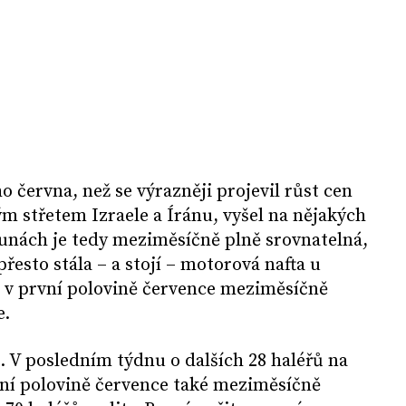
o června, než se výrazněji projevil růst cen
 střetem Izraele a Íránu, vyšel na nějakých
runách je tedy meziměsíčně plně srovnatelná,
řesto stála – a stojí – motorová nafta u
c v první polovině července meziměsíčně
e.
e. V posledním týdnu o dalších 28 haléřů na
první polovině července také meziměsíčně