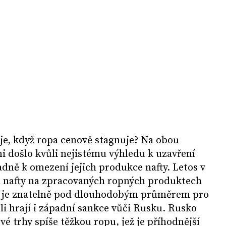
uje, když ropa cenově stagnuje? Na obou
ni došlo kvůli nejistému výhledu k uzavření
padně k omezení jejich produkce nafty. Letos v
íl nafty na zpracovaných ropných produktech
ož je znatelně pod dlouhodobým průměrem pro
oli hrají i západní sankce vůči Rusku. Rusko
é trhy spíše těžkou ropu, jež je příhodnější