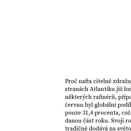
Proč nafta citelně zdraž
stranách Atlantiku již lo
některých rafinérií, pří
červnu byl globální pod
pouze 31,4 procenta, c
danou část roku. Svoji r
tradičně dodává na světov