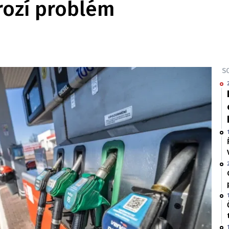
hrozí problém
SO