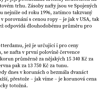
tovém trhu. Zásoby nafty jsou ve Spojených
ku nejníže od roku 1996, zatímco takzvaný
 v porovnání s cenou ropy – je jak v USA, tak
 než odpovídá dlouhodobému průměru pro
terdamu, jež je určující i pro ceny
 se nafta v první polovině července
 korun průměrně za nějakých 15 340 Kč za
ervna pak za 13 750 Kč za tunu.
tedy dnes v korunách o bezmála dvanáct
ší, přestože – jak víme – je korunová cena
cky totožná.