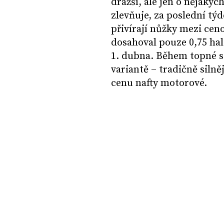
dražší, ale jen o nějakýc
zlevňuje, za poslední týd
přivírají nůžky mezi cen
dosahoval pouze 0,75 halé
1. dubna. Během topné se
variantě – tradičně silně
cenu nafty motorové.