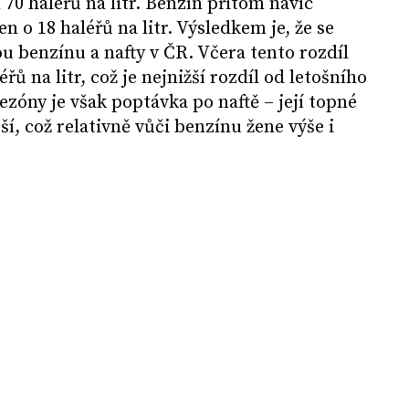
h 70 haléřů na litr. Benzín přitom navíc
en o 18 haléřů na litr. Výsledkem je, že se
ou benzínu a nafty v ČR. Včera tento rozdíl
řů na litr, což je nejnižší rozdíl od letošního
zóny je však poptávka po naftě – její topné
jší, což relativně vůči benzínu žene výše i