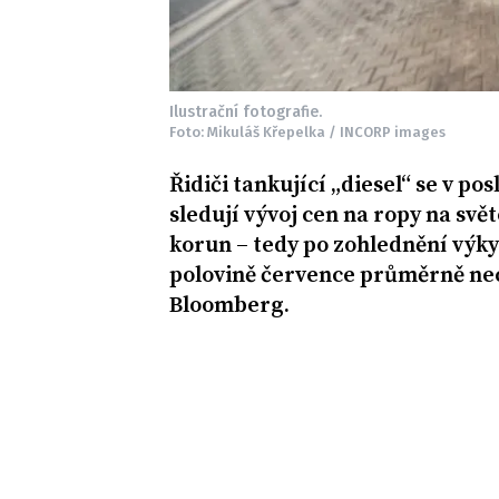
Ilustrační fotografie.
Foto: Mikuláš Křepelka / INCORP images
Řidiči tankující „diesel“ se v po
sledují vývoj cen na ropy na svě
korun – tedy po zohlednění výkyv
polovině července průměrně nec
Bloomberg.