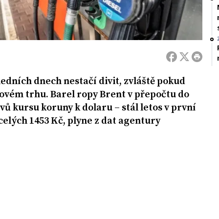
sledních dnech nestačí divit, zvláště pokud
tovém trhu. Barel ropy Brent v přepočtu do
ů kursu koruny k dolaru – stál letos v první
elých 1453 Kč, plyne z dat agentury