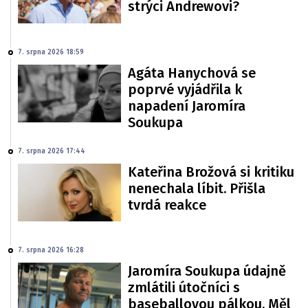
strýci Andrewovi?
7. srpna 2026 18:59
Agáta Hanychová se
poprvé vyjádřila k
napadení Jaromíra
Soukupa
7. srpna 2026 17:44
Kateřina Brožová si kritiku
nenechala líbit. Přišla
tvrdá reakce
7. srpna 2026 16:28
Jaromíra Soukupa údajně
zmlátili útočníci s
baseballovou pálkou. Měl