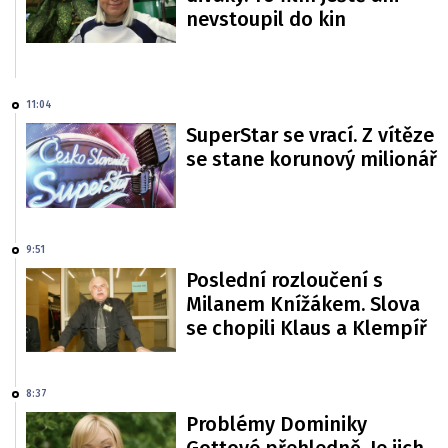
nevstoupil do kin
11:04
SuperStar se vrací. Z vítěze
se stane korunový milionář
9:51
Poslední rozloučení s
Milanem Knížákem. Slova
se chopili Klaus a Klempíř
8:37
Problémy Dominiky