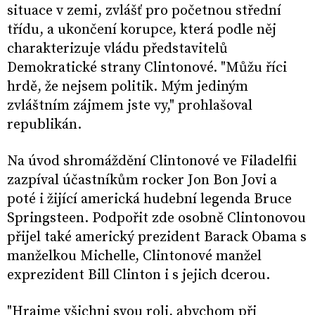
situace v zemi, zvlášť pro početnou střední
třídu, a ukončení korupce, která podle něj
charakterizuje vládu představitelů
Demokratické strany Clintonové. "Můžu říci
hrdě, že nejsem politik. Mým jediným
zvláštním zájmem jste vy," prohlašoval
republikán.
Na úvod shromáždění Clintonové ve Filadelfii
zazpíval účastníkům rocker Jon Bon Jovi a
poté i žijící americká hudební legenda Bruce
Springsteen. Podpořit zde osobně Clintonovou
přijel také americký prezident Barack Obama s
manželkou Michelle, Clintonové manžel
exprezident Bill Clinton i s jejich dcerou.
"Hrajme všichni svou roli, abychom při