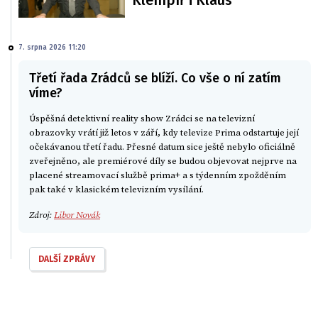
Klempíř i Klaus
7. srpna 2026 11:20
Třetí řada Zrádců se blíží. Co vše o ní zatím
víme?
Úspěšná detektivní reality show Zrádci se na televizní
obrazovky vrátí již letos v září, kdy televize Prima odstartuje její
očekávanou třetí řadu. Přesné datum sice ještě nebylo oficiálně
zveřejněno, ale premiérové díly se budou objevovat nejprve na
placené streamovací službě prima+ a s týdenním zpožděním
pak také v klasickém televizním vysílání.
Zdroj:
Libor Novák
DALŠÍ ZPRÁVY