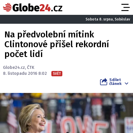
Sobota 8. srpna, Soběslav
Na předvolební mítink
Clintonové přišel rekordní
počet lidí
Globe24.cz
,
ČTK
8. listopadu 2016 8:02
SVĚT
Sdílet
článek