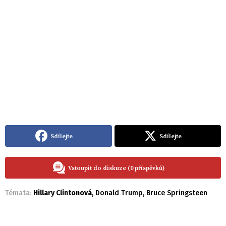
Sdílejte
Sdílejte
Vstoupit do diskuze (0 příspěvků)
Témata:
Hillary Clintonová
,
Donald Trump
,
Bruce Springsteen