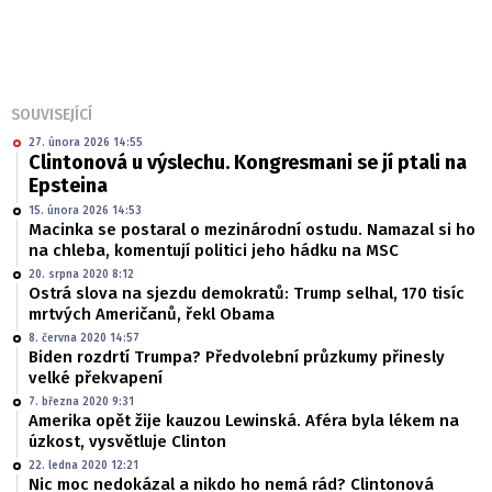
SOUVISEJÍCÍ
27. února 2026 14:55
Clintonová u výslechu. Kongresmani se jí ptali na
Epsteina
15. února 2026 14:53
Macinka se postaral o mezinárodní ostudu. Namazal si ho
na chleba, komentují politici jeho hádku na MSC
20. srpna 2020 8:12
Ostrá slova na sjezdu demokratů: Trump selhal, 170 tisíc
mrtvých Američanů, řekl Obama
8. června 2020 14:57
Biden rozdrtí Trumpa? Předvolební průzkumy přinesly
velké překvapení
7. března 2020 9:31
Amerika opět žije kauzou Lewinská. Aféra byla lékem na
úzkost, vysvětluje Clinton
22. ledna 2020 12:21
Nic moc nedokázal a nikdo ho nemá rád? Clintonová