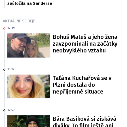
zaútočila na Sanderse
AKTUÁLNĚ SE DĚJE
17:39
Bohuš Matuš a jeho žena
zavzpomínali na začátky
neobvyklého vztahu
15:12
Taťána Kuchařová se v
Plzni dostala do
nepříjemné situace
12:57
Bára Basiková si získává
diváky. To film ještě ani