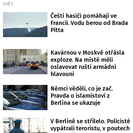
SVĚT
Čeští hasiči pomáhají ve
Francii. Vodu berou od Brada
Pitta
Kavárnou v Moskvě otřásla
exploze. Na místě měli
oslavovat ruští armádní
hlavouni
Němci věděli, co je zač.
Pravda o islamistovi z
Berlína se ukazuje
V Berlíně se střílelo. Policisté
vypátrali teroristu, v poutech