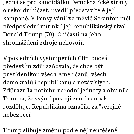
Jedná se pro kandidátku Demokratické strany
o rekordní účast, uvedli představitelé její
kampaně. V Pensylvánii ve městě Scranton měl
předposlední mítink i její republikánský rival
Donald Trump (70). O účasti na jeho
shromáždění zdroje nehovoří.
V posledních vystoupeních Clintonová
především zdůrazňovala, že chce být
prezidentkou všech Američanů, všech
demokratů i republikánů a nezávislých.
Zdůraznila potřebu národní jednoty a obvinila
Trumpa, že svými postoji zemi naopak
rozděluje. Republikána označila za "veřejné
nebezpečí".
Trump slibuje změnu podle něj neutěšené