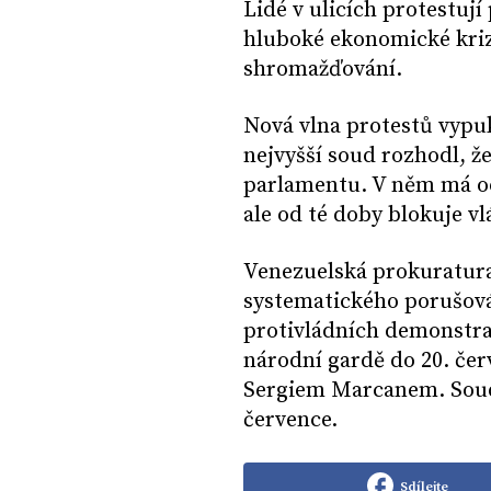
Lidé v ulicích protestují 
hluboké ekonomické kriz
shromažďování.
Nová vlna protestů vypu
nejvyšší soud rozhodl, 
parlamentu. V něm má od
ale od té doby blokuje v
Venezuelská prokuratura 
systematického porušová
protivládních demonstrac
národní gardě do 20. če
Sergiem Marcanem. Soud 
července.
Sdílejte