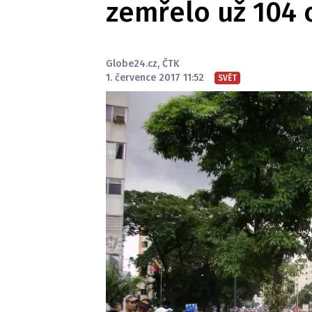
zemřelo už 104 
Globe24.cz
,
ČTK
1. července 2017 11:52
SVĚT