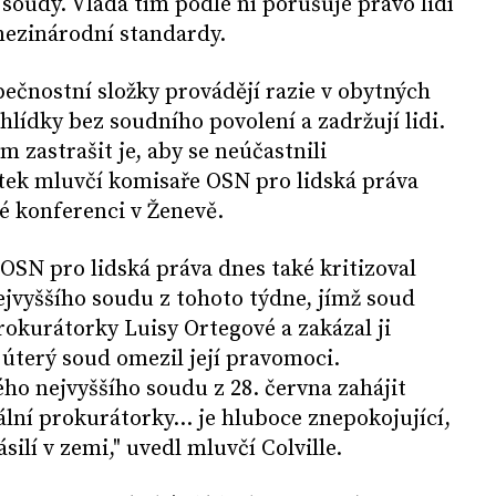
soudy. Vláda tím podle ní porušuje právo lidí
mezinárodní standardy.
pečnostní složky provádějí razie v obytných
ídky bez soudního povolení a zadržují lidi.
m zastrašit je, aby se neúčastnili
átek mluvčí komisaře OSN pro lidská práva
vé konferenci v Ženevě.
SN pro lidská práva dnes také kritizoval
jvyššího soudu z tohoto týdne, jímž soud
rokurátorky Luisy Ortegové a zakázal ji
 úterý soud omezil její pravomoci.
o nejvyššího soudu z 28. června zahájit
lní prokurátorky... je hluboce znepokojující,
silí v zemi," uvedl mluvčí Colville.