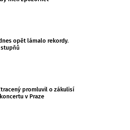
dnes opět lámalo rekordy.
 stupňů
tracený promluvil o zákulisí
koncertu v Praze