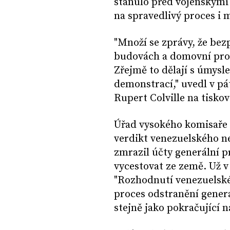
stanulo před vojenskými 
na spravedlivý proces i 
"Množí se zprávy, že bez
budovách a domovní prohl
Zřejmě to dělají s úmysle
demonstrací," uvedl v p
Rupert Colville na tisko
Úřad vysokého komisaře O
verdikt venezuelského ne
zmrazil účty generální p
vycestovat ze země. Už v
"Rozhodnutí venezuelskéh
proces odstranění generá
stejně jako pokračující ná