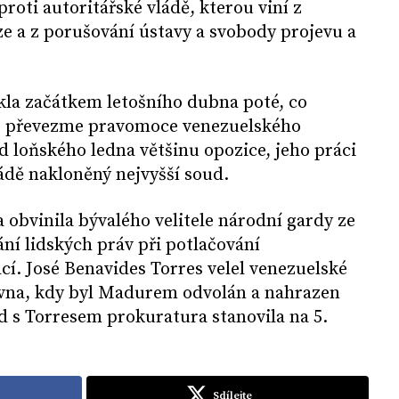
proti autoritářské vládě, kterou viní z
e a z porušování ústavy a svobody projevu a
kla začátkem letošního dubna poté, co
že převezme pravomoce venezuelského
 loňského ledna většinu opozice, jeho práci
ládě nakloněný nejvyšší soud.
obvinila bývalého velitele národní gardy ze
ní lidských práv při potlačování
í. José Benavides Torres velel venezuelské
rvna, kdy byl Madurem odvolán a nahrazen
s Torresem prokuratura stanovila na 5.
Sdílejte