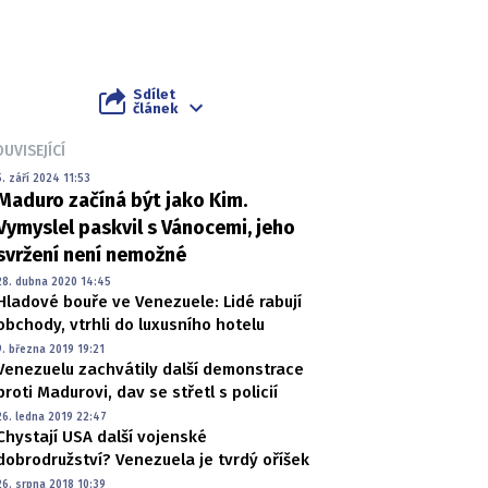
Sdílet
článek
UVISEJÍCÍ
5. září 2024 11:53
Maduro začíná být jako Kim.
Vymyslel paskvil s Vánocemi, jeho
svržení není nemožné
28. dubna 2020 14:45
Hladové bouře ve Venezuele: Lidé rabují
obchody, vtrhli do luxusního hotelu
9. března 2019 19:21
Venezuelu zachvátily další demonstrace
proti Madurovi, dav se střetl s policií
26. ledna 2019 22:47
Chystají USA další vojenské
dobrodružství? Venezuela je tvrdý oříšek
26. srpna 2018 10:39