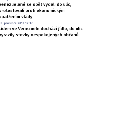
Venezuelané se opět vydali do ulic,
protestovali proti ekonomickým
opatřením vlády
28. prosince 2017 12:37
Lidem ve Venezuele dochází jídlo, do ulic
vyrazily stovky nespokojených občanů