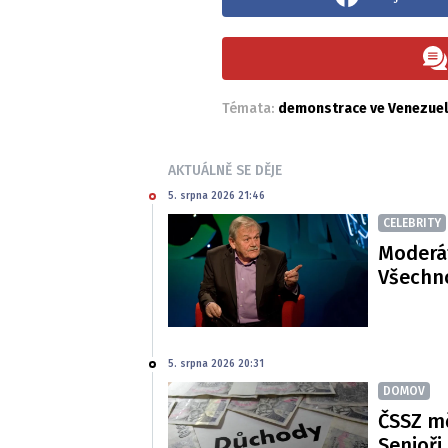
Témata:
demonstrace ve Venezue
AKTUÁLNĚ SE DĚJE
5. srpna 2026 21:46
CELEBRITY
Moderát
Všechno
5. srpna 2026 20:31
DOMOV
ČSSZ m
Senioři