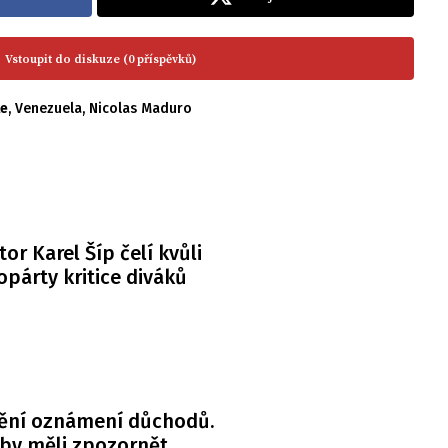
Vstoupit do diskuze (0 příspěvků)
le
,
Venezuela
,
Nicolas Maduro
or Karel Šíp čelí kvůli
párty kritice diváků
ění oznámení důchodů.
 by měli zpozornět