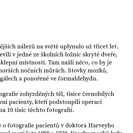
jších nálezů na světě uplynulo už třicet let.
evili v jedné ze školních ložnic skryté dveře,
sklepní místnosti. Tam našli něco, co by je
jhorších nočních můrách. Stovky mozků,
gálech a ponořené ve formaldehydu.
ografie zohyzděných těl, tisíce černobílých
ní pacienty, kteří podstoupili operaci
 10 tisíc těchto fotografií.
jde o fotografie pacientů v doktora Harveyho