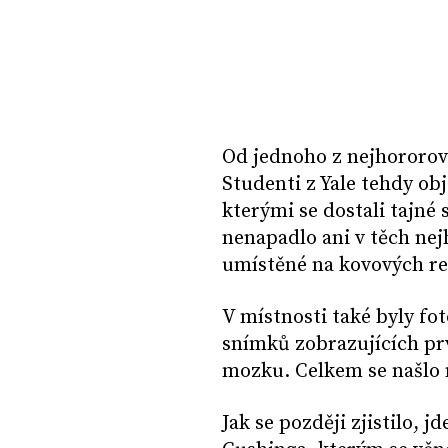
Od jednoho z nejhororově
Studenti z Yale tehdy obj
kterými se dostali tajné 
nenapadlo ani v těch ne
umístěné na kovových re
V místnosti také byly fot
snímků zobrazujících prv
mozku. Celkem se našlo na
Jak se později zjistilo, 