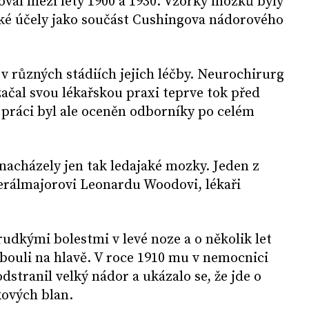
val mezi lety 1900 a 1930. Vzorky mozků byly
ké účely jako součást Cushingova nádorového
v různých stádiích jejich léčby. Neurochirurg
ačal svou lékařskou praxi teprve tok před
u práci byl ale oceněn odborníky po celém
nacházely jen tak ledajaké mozky. Jeden z
nerálmajorovi Leonardu Woodovi, lékaři
rudkými bolestmi v levé noze a o několik let
í bouli na hlavě. V roce 1910 mu v nemocnici
stranil velký nádor a ukázalo se, že jde o
ových blan.