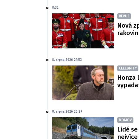
8:32
REVUE
Nová zp
rakovin
8. srpna 2026 21:53
CELEBRITY
Honza D
vypadat
8. srpna 2026 20:29
DOMOV
Lidé se
nejvíce