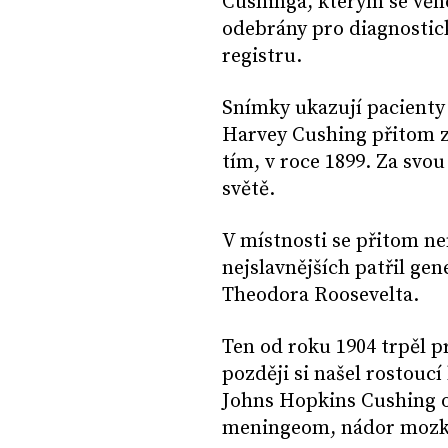
Cushinga, kterým se věno
odebrány pro diagnostic
registru.
Snímky ukazují pacienty 
Harvey Cushing přitom z
tím, v roce 1899. Za svo
světě.
V místnosti se přitom ne
nejslavnějších patřil ge
Theodora Roosevelta.
Ten od roku 1904 trpěl p
později si našel rostouc
Johns Hopkins Cushing od
meningeom, nádor mozk