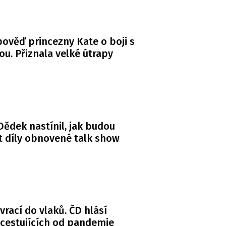
ověď princezny Kate o boji s
ou. Přiznala velké útrapy
ědek nastínil, jak budou
 díly obnovené talk show
 vrací do vlaků. ČD hlásí
 cestujících od pandemie