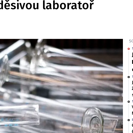
 děsivou laboratoř
SO