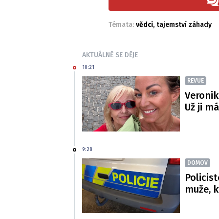
Témata:
vědci
,
tajemství záhady
AKTUÁLNĚ SE DĚJE
10:21
REVUE
Veronik
Už ji m
9:28
DOMOV
Policis
muže, k