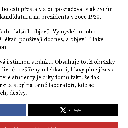
bolesti přestaly a on pokračoval v aktivním
i kandidaturu na prezidenta v roce 1920.
o řadu dalších objevů. Vymyslel mnoho
 lékaři používají dodnes, a objevil i také
rom.
ývá i stinnou stránku. Obsahuje totiž obrázky
odivně rozšířeným lebkami, hlavy plné jizev a
teré studenty je díky tomu fakt, že tak
zita stojí na tajné laboratoři, kde se
ch, děsivý.
Sdílejte