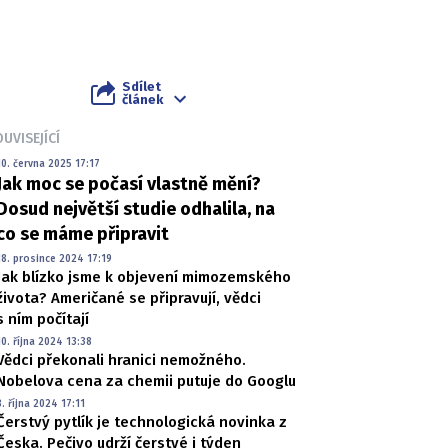
Sdílet
článek
UVISEJÍCÍ
10. června 2025 17:17
Jak moc se počasí vlastně mění?
Dosud největší studie odhalila, na
co se máme připravit
18. prosince 2024 17:19
Jak blízko jsme k objevení mimozemského
života? Američané se připravují, vědci
s ním počítají
10. října 2024 13:38
Vědci překonali hranici nemožného.
Nobelova cena za chemii putuje do Googlu
8. října 2024 17:11
Čerstvý pytlík je technologická novinka z
Česka. Pečivo udrží čerstvé i týden