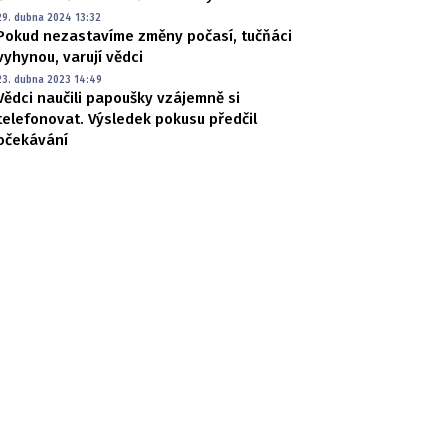
29. dubna 2024 13:32
Pokud nezastavíme změny počasí, tučňáci
vyhynou, varují vědci
23. dubna 2023 14:49
Vědci naučili papoušky vzájemně si
telefonovat. Výsledek pokusu předčil
očekávání