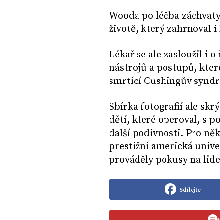
Wooda po léčba záchvaty 
životě, který zahrnoval 
Lékař se ale zasloužil i 
nástrojů a postupů, které
smrtící Cushingův synd
Sbírka fotografií ale skr
dětí, které operoval, s p
další podivnosti. Pro něk
prestižní americká univer
prováděly pokusy na lide
Sdílejte