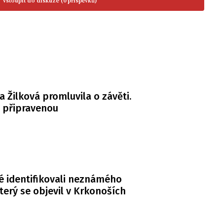
Vstoupit do diskuze (0 příspěvků)
a Žilková promluvila o závěti.
á připravenou
té identifikovali neznámého
terý se objevil v Krkonoších