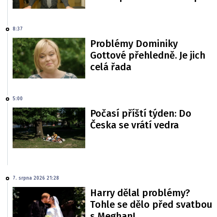
8:37
Problémy Dominiky
Gottové přehledně. Je jich
celá řada
5:00
Počasí příští týden: Do
Česka se vrátí vedra
7. srpna 2026 21:28
Harry dělal problémy?
Tohle se dělo před svatbou
s Meghan!