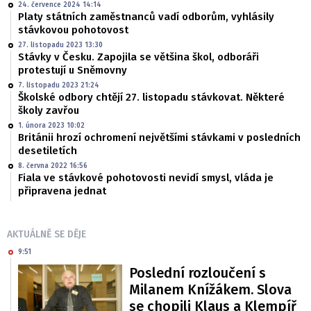
24. července 2024 14:14
Platy státních zaměstnanců vadí odborům, vyhlásily
stávkovou pohotovost
27. listopadu 2023 13:30
Stávky v Česku. Zapojila se většina škol, odboráři
protestují u Sněmovny
7. listopadu 2023 21:24
Školské odbory chtějí 27. listopadu stávkovat. Některé
školy zavřou
1. února 2023 10:02
Británii hrozí ochromení největšími stávkami v posledních
desetiletích
8. června 2022 16:56
Fiala ve stávkové pohotovosti nevidí smysl, vláda je
připravena jednat
AKTUÁLNĚ SE DĚJE
9:51
Poslední rozloučení s
Milanem Knížákem. Slova
se chopili Klaus a Klempíř