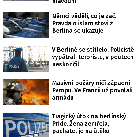
hlavouni
Němci věděli, co je zač.
Pravda o islamistovi z
Berlína se ukazuje
V Berlíně se střílelo. Policisté
vypátrali teroristu, v poutech
neskončil
Masivní požáry ničí západní
Evropu. Ve Francii už povolali
armádu
Tragický útok na berlínský
Pride. Žena zemřela,
pachatel je na útěku