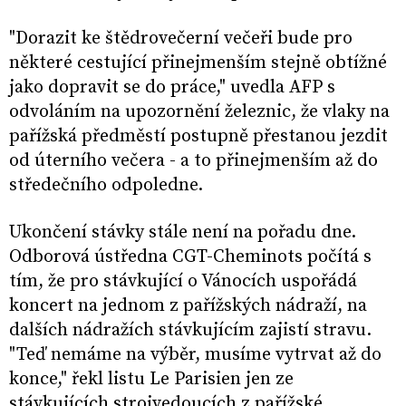
"Dorazit ke štědrovečerní večeři bude pro
některé cestující přinejmenším stejně obtížné
jako dopravit se do práce," uvedla AFP s
odvoláním na upozornění železnic, že vlaky na
pařížská předměstí postupně přestanou jezdit
od úterního večera - a to přinejmenším až do
středečního odpoledne.
Ukončení stávky stále není na pořadu dne.
Odborová ústředna CGT-Cheminots počítá s
tím, že pro stávkující o Vánocích uspořádá
koncert na jednom z pařížských nádraží, na
dalších nádražích stávkujícím zajistí stravu.
"Teď nemáme na výběr, musíme vytrvat až do
konce," řekl listu Le Parisien jen ze
stávkujících strojvedoucích z pařížské