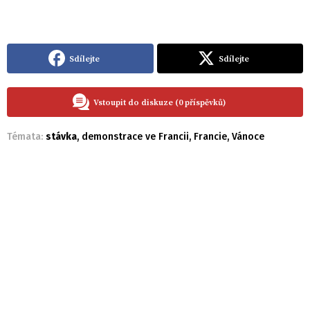
Sdílejte
Sdílejte
Vstoupit do diskuze (0 příspěvků)
Témata:
stávka
,
demonstrace ve Francii
,
Francie
,
Vánoce