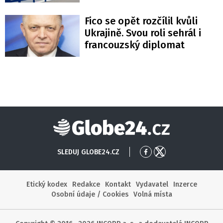
Fico se opět rozčílil kvůli
Ukrajině. Svou roli sehrál i
francouzský diplomat
Globe24
SLEDUJ GLOBE24.CZ
Přejít
Přejít
na
na
Facebook
X
Etický kodex
Redakce
Kontakt
Vydavatel
Inzerce
Osobní údaje / Cookies
Volná místa