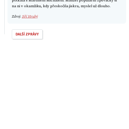
potkala s Martinem Michalem. Manžel populární zpěvačky si
na ni v okamžiku, kdy přeskočila jiskra, myslel už dlouho.
Zdroj:
Jiří Hrubý
DALŠÍ ZPRÁVY