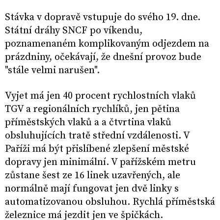
Stávka v dopravě vstupuje do svého 19. dne.
Státní dráhy SNCF po víkendu,
poznamenaném komplikovaným odjezdem na
prázdniny, očekávají, že dnešní provoz bude
"stále velmi narušen".
Vyjet má jen 40 procent rychlostních vlaků
TGV a regionálních rychlíků, jen pětina
příměstských vlaků a a čtvrtina vlaků
obsluhujících tratě střední vzdálenosti. V
Paříži má být přislíbené zlepšení městské
dopravy jen minimální. V pařížském metru
zůstane šest ze 16 linek uzavřených, ale
normálně mají fungovat jen dvě linky s
automatizovanou obsluhou. Rychlá příměstská
železnice má jezdit jen ve špičkách.