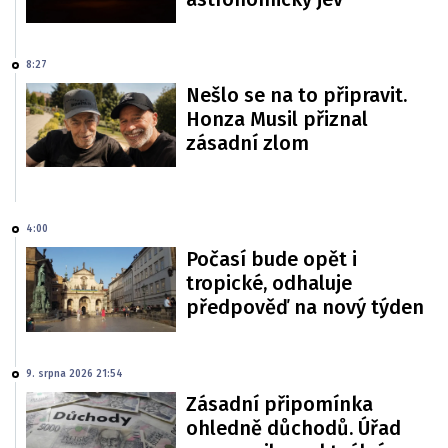
8:27
Nešlo se na to připravit.
Honza Musil přiznal
zásadní zlom
4:00
Počasí bude opět i
tropické, odhaluje
předpověď na nový týden
9. srpna 2026 21:54
Zásadní připomínka
ohledně důchodů. Úřad