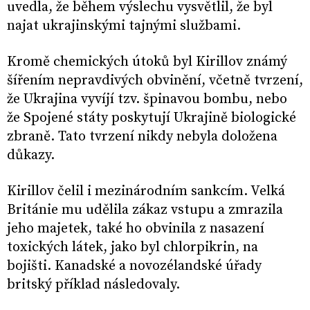
uvedla, že během výslechu vysvětlil, že byl
najat ukrajinskými tajnými službami.
Kromě chemických útoků byl Kirillov známý
šířením nepravdivých obvinění, včetně tvrzení,
že Ukrajina vyvíjí tzv. špinavou bombu, nebo
že Spojené státy poskytují Ukrajině biologické
zbraně. Tato tvrzení nikdy nebyla doložena
důkazy.
Kirillov čelil i mezinárodním sankcím. Velká
Británie mu udělila zákaz vstupu a zmrazila
jeho majetek, také ho obvinila z nasazení
toxických látek, jako byl chlorpikrin, na
bojišti. Kanadské a novozélandské úřady
britský příklad následovaly.