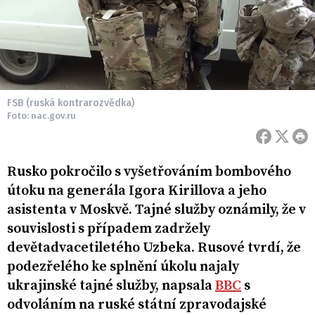
FSB (ruská kontrarozvědka)
Foto: nac.gov.ru
Rusko pokročilo s vyšetřováním bombového
útoku na generála Igora Kirillova a jeho
asistenta v Moskvě. Tajné služby oznámily, že v
souvislosti s případem zadržely
devětadvacetiletého Uzbeka. Rusové tvrdí, že
podezřelého ke splnění úkolu najaly
ukrajinské tajné služby, napsala
BBC
s
odvoláním na ruské státní zpravodajské