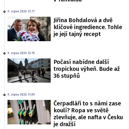
9. srpna 2026 13:17
Jiřina Bohdalová a dvě
klíčové ingredience. Tohle
je její tajný recept
9. srpna 2026 12:15
Počasí nabídne další
tropickou výheň. Bude až
36 stupňů
9. srpna 2026 11:09
Čerpadláři to s námi zase
koulí? Ropa ve světě
zlevňuje, ale nafta v Česku
je dražší