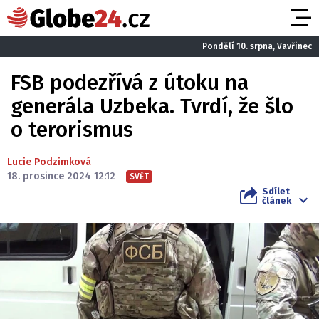
Pondělí 10. srpna, Vavřinec
FSB podezřívá z útoku na
generála Uzbeka. Tvrdí, že šlo
o terorismus
Lucie Podzimková
18. prosince 2024 12:12
SVĚT
Sdílet
článek