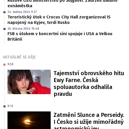
Rusové čistí ministerstvo po Šojguovi. Zadrželi dalšího
exnáměstka
24. května 2024 9:37
Teroristický útok v Crocus City Hall zorganizoval IS
napojený na Kyjev, tvrdí Rusko
26. března 2024 15:40
FSB s útokem v koncertní síni spojuje i USA a Velkou
Británii
AKTUÁLNĚ SE DĚJE
9:59
Tajemství obrovského hitu
Ewy Farne. Česká
spoluautorka odhalila
pravdu
9:13
Zatmění Slunce a Perseidy.
I Česko si užije mimořádný
astronomický jev