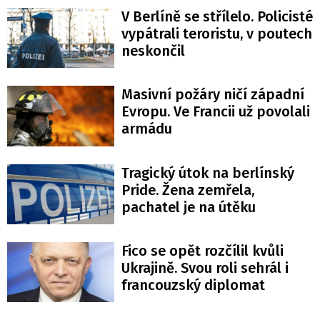
V Berlíně se střílelo. Policisté
vypátrali teroristu, v poutech
neskončil
Masivní požáry ničí západní
Evropu. Ve Francii už povolali
armádu
Tragický útok na berlínský
Pride. Žena zemřela,
pachatel je na útěku
Fico se opět rozčílil kvůli
Ukrajině. Svou roli sehrál i
francouzský diplomat