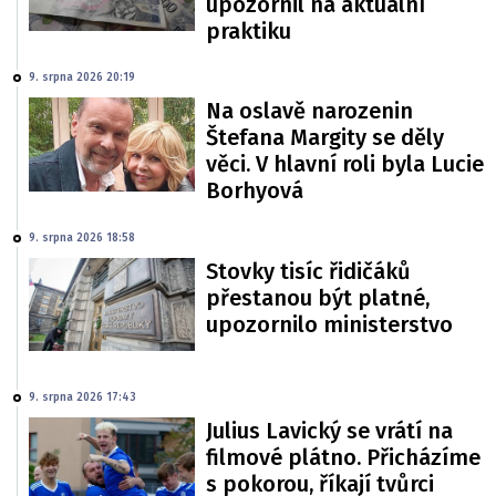
upozornil na aktuální
praktiku
9. srpna 2026 20:19
Na oslavě narozenin
Štefana Margity se děly
věci. V hlavní roli byla Lucie
Borhyová
9. srpna 2026 18:58
Stovky tisíc řidičáků
přestanou být platné,
upozornilo ministerstvo
9. srpna 2026 17:43
Julius Lavický se vrátí na
filmové plátno. Přicházíme
s pokorou, říkají tvůrci