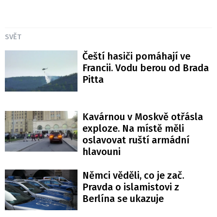
SVĚT
Čeští hasiči pomáhají ve
Francii. Vodu berou od Brada
Pitta
Kavárnou v Moskvě otřásla
exploze. Na místě měli
oslavovat ruští armádní
hlavouni
Němci věděli, co je zač.
Pravda o islamistovi z
Berlína se ukazuje