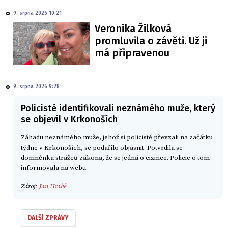
9. srpna 2026 10:21
Veronika Žilková
promluvila o závěti. Už ji
má připravenou
9. srpna 2026 9:28
Policisté identifikovali neznámého muže, který
se objevil v Krkonoších
Záhadu neznámého muže, jehož si policisté převzali na začátku
týdne v Krkonoších, se podařilo objasnit. Potvrdila se
domněnka strážců zákona, že se jedná o cizince. Policie o tom
informovala na webu.
Zdroj:
Jan Hrabě
DALŠÍ ZPRÁVY