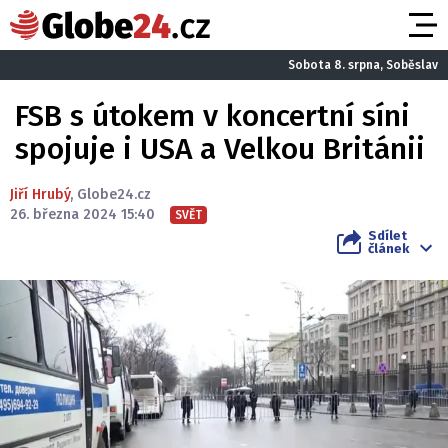
Sobota 8. srpna, Soběslav
FSB s útokem v koncertní síni
spojuje i USA a Velkou Británii
Jiří Hrubý
,
Globe24.cz
26. března 2024 15:40
SVĚT
Sdílet
článek