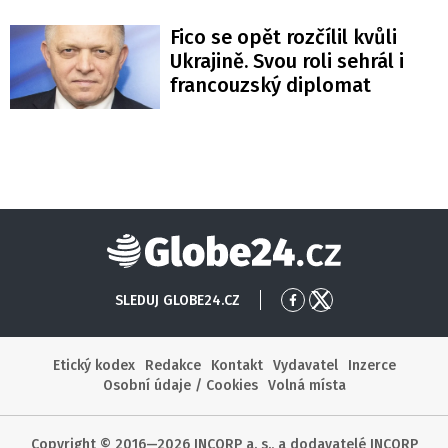
Fico se opět rozčílil kvůli
Ukrajině. Svou roli sehrál i
francouzský diplomat
Globe24
SLEDUJ GLOBE24.CZ
Přejít
Přejít
na
na
Facebook
X
Etický kodex
Redakce
Kontakt
Vydavatel
Inzerce
Osobní údaje / Cookies
Volná místa
Copyright © 2016—2026 INCORP a. s., a dodavatelé INCORP