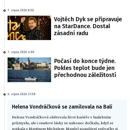
7. srpna 2026 8:56
Vojtěch Dyk se připravuje
na StarDance. Dostal
zásadní radu
7. srpna 2026 4:00
Počasí do konce týdne.
Pokles teplot bude jen
přechodnou záležitostí
6. srpna 2026 21:58
Helena Vondráčková se zamilovala na Bali
Helena Vondráčková obětovala život kariéře v hudebním
průmyslu, ale i osudové lásky se nakonec dočkala, když se
potkala s Martinem Michalem. Manžel populární zpěvačky si