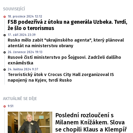
SOUVISEJÍCÍ
18. prosince 2024 12:12
FSB podezřívá z útoku na generála Uzbeka. Tvrdí,
že šlo o terorismus
17. září 2024 23:39
Rusko mělo zabit "ukrajinského agenta", který plánoval
atentát na ministerstvu obrany
26. července 2024 19:13
Rusové čistí ministerstvo po Šojguovi. Zadrželi dalšího
exnáměstka
24. května 2024 9:37
Teroristický útok v Crocus City Hall zorganizoval IS
napojený na Kyjev, tvrdí Rusko
AKTUÁLNĚ SE DĚJE
9:51
Poslední rozloučení s
Milanem Knížákem. Slova
se chopili Klaus a Klempíř