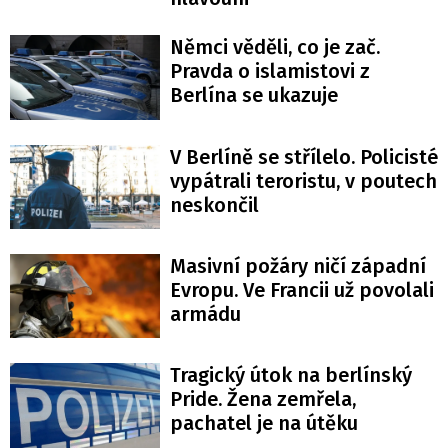
Němci věděli, co je zač.
Pravda o islamistovi z
Berlína se ukazuje
V Berlíně se střílelo. Policisté
vypátrali teroristu, v poutech
neskončil
Masivní požáry ničí západní
Evropu. Ve Francii už povolali
armádu
Tragický útok na berlínský
Pride. Žena zemřela,
pachatel je na útěku