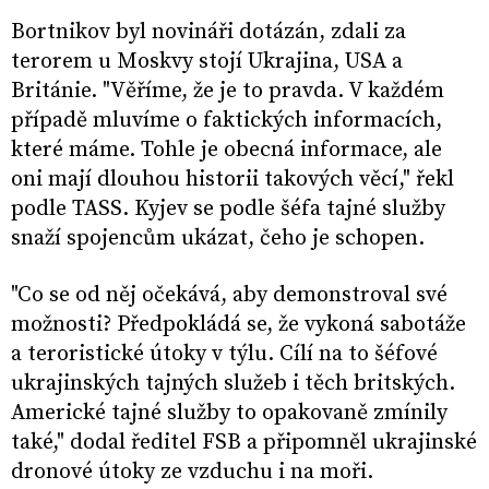
Bortnikov byl novináři dotázán, zdali za
terorem u Moskvy stojí Ukrajina, USA a
Británie. "Věříme, že je to pravda. V každém
případě mluvíme o faktických informacích,
které máme. Tohle je obecná informace, ale
oni mají dlouhou historii takových věcí," řekl
podle TASS. Kyjev se podle šéfa tajné služby
snaží spojencům ukázat, čeho je schopen.
"Co se od něj očekává, aby demonstroval své
možnosti? Předpokládá se, že vykoná sabotáže
a teroristické útoky v týlu. Cílí na to šéfové
ukrajinských tajných služeb i těch britských.
Americké tajné služby to opakovaně zmínily
také," dodal ředitel FSB a připomněl ukrajinské
dronové útoky ze vzduchu i na moři.