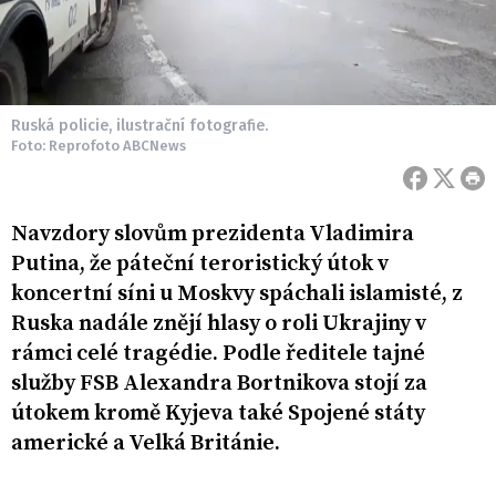
Ruská policie, ilustrační fotografie.
Foto: Reprofoto ABCNews
Navzdory slovům prezidenta Vladimira
Putina, že páteční teroristický útok v
koncertní síni u Moskvy spáchali islamisté, z
Ruska nadále znějí hlasy o roli Ukrajiny v
rámci celé tragédie. Podle ředitele tajné
služby FSB Alexandra Bortnikova stojí za
útokem kromě Kyjeva také Spojené státy
americké a Velká Británie.