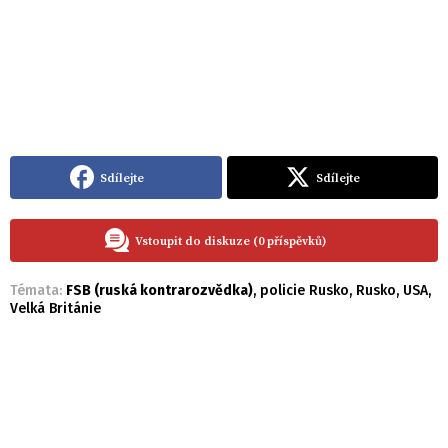
Sdílejte
Sdílejte
Vstoupit do diskuze (0 příspěvků)
Témata:
FSB (ruská kontrarozvědka)
,
policie Rusko
,
Rusko
,
USA
,
Velká Británie