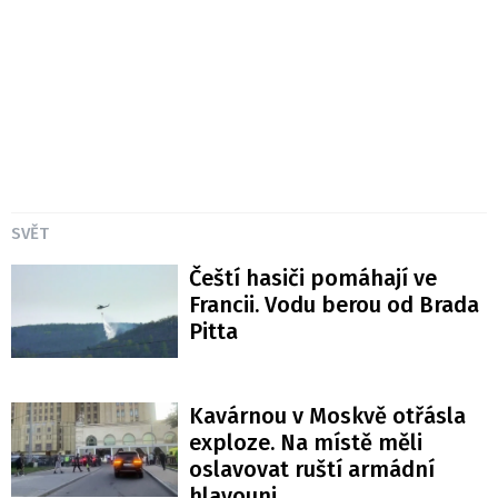
SVĚT
Čeští hasiči pomáhají ve
Francii. Vodu berou od Brada
Pitta
Kavárnou v Moskvě otřásla
exploze. Na místě měli
oslavovat ruští armádní
hlavouni