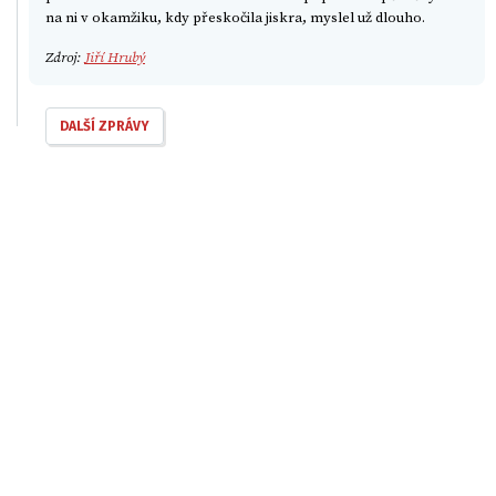
na ni v okamžiku, kdy přeskočila jiskra, myslel už dlouho.
Zdroj:
Jiří Hrubý
DALŠÍ ZPRÁVY