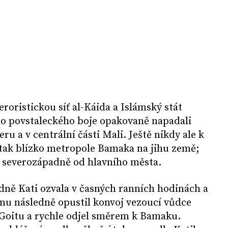
roristickou síť al-Káida a Islámský stát
ho povstaleckého boje opakovaně napadali
ru a v centrální části Mali. Ještě nikdy ale k
ak blízko metropole Bamaka na jihu země;
rů severozápadně od hlavního města.
adně Kati ozvala v časných ranních hodinách a
dnu následně opustil konvoj vezoucí vůdce
 Goitu a rychle odjel směrem k Bamaku.