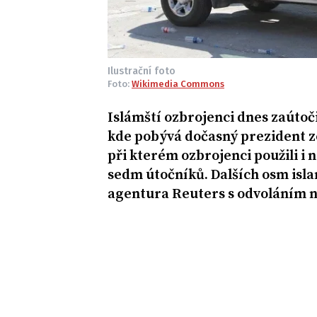
Ilustrační foto
Foto:
Wikimedia Commons
Islámští ozbrojenci dnes zaútoči
kde pobývá dočasný prezident z
při kterém ozbrojenci použili i 
sedm útočníků. Dalších osm islam
agentura Reuters s odvoláním na