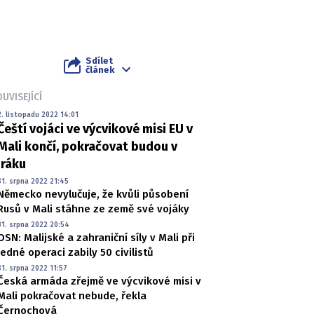
Sdílet
článek
UVISEJÍCÍ
2. listopadu 2022 14:01
Čeští vojáci ve výcvikové misi EU v
Mali končí, pokračovat budou v
Iráku
31. srpna 2022 21:45
Německo nevylučuje, že kvůli působení
Rusů v Mali stáhne ze země své vojáky
31. srpna 2022 20:54
OSN: Malijské a zahraniční síly v Mali při
jedné operaci zabily 50 civilistů
31. srpna 2022 11:57
Česká armáda zřejmě ve výcvikové misi v
Mali pokračovat nebude, řekla
Černochová