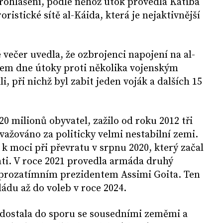
rohlášení, podle něhož útok provedla Katiba
ristické sítě al-Káida, která je nejaktivnější
večer uvedla, že ozbrojenci napojení na al-
hem dne útoky proti několika vojenským
 při nichž byl zabit jeden voják a dalších 15
20 milionů obyvatel, zažilo od roku 2012 tři
ovažováno za politicky velmi nestabilní zemi.
 k moci při převratu v srpnu 2020, který začal
ti. V roce 2021 provedla armáda druhý
l prozatímním prezidentem Assimi Goita. Ten
ádu až do voleb v roce 2024.
 dostala do sporu se sousedními zeměmi a