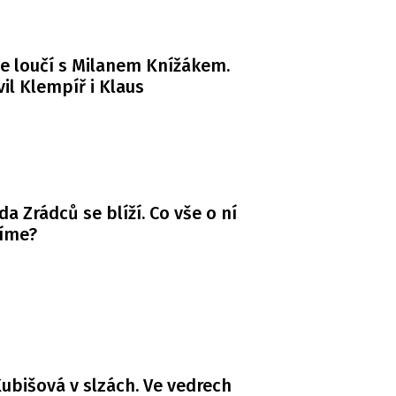
e loučí s Milanem Knížákem.
il Klempíř i Klaus
da Zrádců se blíží. Co vše o ní
víme?
ubišová v slzách. Ve vedrech