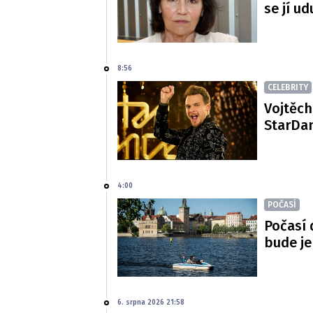
se jí ud
8:56
CELEBRITY
Vojtěch
StarDan
4:00
POČASÍ
Počasí 
bude je
6. srpna 2026 21:58