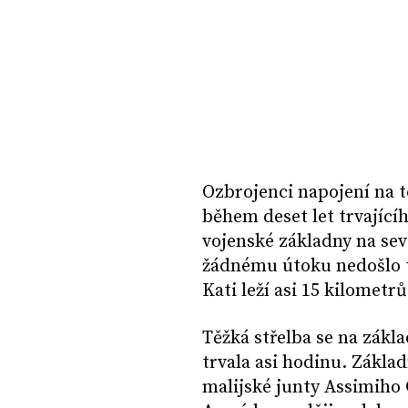
Ozbrojenci napojení na te
během deset let trvající
vojenské základny na seve
žádnému útoku nedošlo t
Kati leží asi 15 kilomet
Těžká střelba se na zákl
trvala asi hodinu. Zákla
malijské junty Assimiho