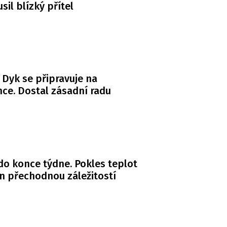
usil blízký přítel
 Dyk se připravuje na
ce. Dostal zásadní radu
do konce týdne. Pokles teplot
n přechodnou záležitostí