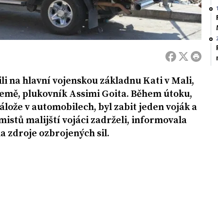
li na hlavní vojenskou základnu Kati v Mali,
emě, plukovník Assimi Goita. Během útoku,
nálože v automobilech, byl zabit jeden voják a
istů malijští vojáci zadrželi, informovala
 zdroje ozbrojených sil.