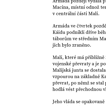
Armáda později vydala p
Macina, místní odnož tero
v centrální části Mali.
Armáda ve čtvrtek pozdě 
Káidu podnikli dříve bě
táborům ve středním Mali,
jich bylo zraněno.
Mali, které má přibližně 
vojenské převraty a je p
Malijská junta se dostala
vzpourou na základně Ka
převrat, po němž se sta
hodlá vést přechodnou vl
Jeho vláda se opakovaně