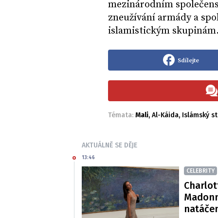
mezinárodním společens
zneužívání armády a spol
islamistickým skupinám
Sdílejte
Témata:
Mali
,
Al-Káida
,
Islámský st
AKTUÁLNĚ SE DĚJE
13:46
CELEBRITY
Charlot
Madonn
natáče