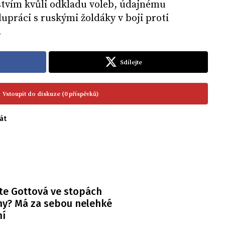
tvím kvůli odkladu voleb, údajnému
upráci s ruskými žoldáky v boji proti
.
Sdílejte
Vstoupit do diskuze (0 příspěvků)
át
te Gottová ve stopách
y? Má za sebou nelehké
ní