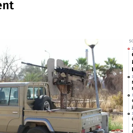
ent
SO