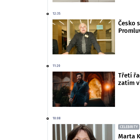
12:35
Česko s
Promluv
11:20
Třetí řa
zatím 
10:08
CELEBRITY
Marta K