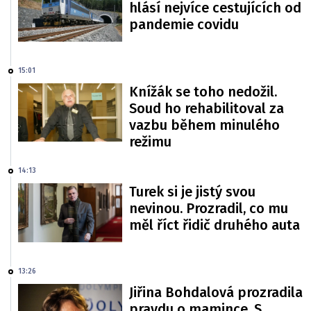
hlásí nejvíce cestujících od
pandemie covidu
15:01
Knížák se toho nedožil.
Soud ho rehabilitoval za
vazbu během minulého
režimu
14:13
Turek si je jistý svou
nevinou. Prozradil, co mu
měl říct řidič druhého auta
13:26
Jiřina Bohdalová prozradila
pravdu o mamince. S