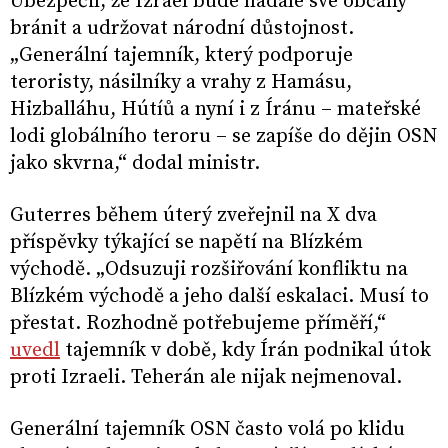
Ubezpečil, že Izrael bude nadále své občany
bránit a udržovat národní důstojnost.
„Generální tajemník, který podporuje
teroristy, násilníky a vrahy z Hamásu,
Hizballáhu, Hútíů a nyní i z Íránu – mateřské
lodi globálního teroru – se zapíše do dějin OSN
jako skvrna,“ dodal ministr.
Guterres během úterý zveřejnil na X dva
příspěvky týkající se napětí na Blízkém
východě. „Odsuzuji rozšiřování konfliktu na
Blízkém východě a jeho další eskalaci. Musí to
přestat. Rozhodně potřebujeme příměří,“
uvedl
tajemník v době, kdy Írán podnikal útok
proti Izraeli. Teherán ale nijak nejmenoval.
Generální tajemník OSN často volá po klidu