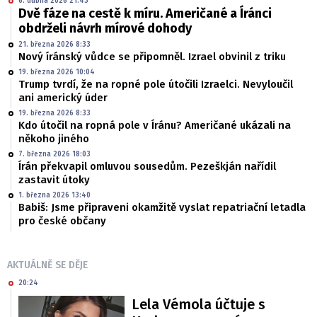
6. dubna 2026 21:43
Dvě fáze na cestě k míru. Američané a Íránci
obdrželi návrh mírové dohody
21. března 2026 8:33
Nový íránský vůdce se připomněl. Izrael obvinil z triku
19. března 2026 10:04
Trump tvrdí, že na ropné pole útočili Izraelci. Nevyloučil
ani americký úder
19. března 2026 8:33
Kdo útočil na ropná pole v Íránu? Američané ukázali na
někoho jiného
7. března 2026 18:03
Írán překvapil omluvou sousedům. Pezeškján nařídil
zastavit útoky
1. března 2026 13:40
Babiš: Jsme připraveni okamžitě vyslat repatriační letadla
pro české občany
AKTUÁLNĚ SE DĚJE
20:24
Lela Vémola účtuje s