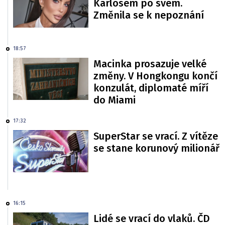
Karlosem po svém.
Změnila se k nepoznání
18:57
Macinka prosazuje velké
změny. V Hongkongu končí
konzulát, diplomaté míří
do Miami
17:32
SuperStar se vrací. Z vítěze
se stane korunový milionář
16:15
Lidé se vrací do vlaků. ČD