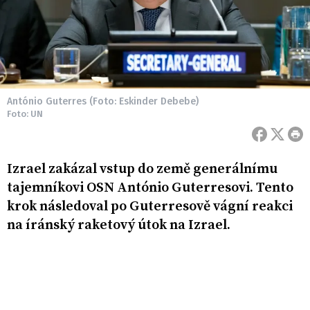
António Guterres (Foto: Eskinder Debebe)
Foto: UN
Izrael zakázal vstup do země generálnímu
tajemníkovi OSN António Guterresovi. Tento
krok následoval po Guterresově vágní reakci
na íránský raketový útok na Izrael.