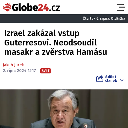
Čtvrtek 6. srpna, Oldřiška
Izrael zakázal vstup
Guterresovi. Neodsoudil
masakr a zvěrstva Hamásu
Jakub Jurek
2. října 2024 15:17
SVĚT
Sdílet
článek