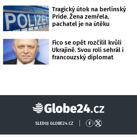
Tragický útok na berlínský
Pride. Žena zemřela,
pachatel je na útěku
Fico se opět rozčílil kvůli
Ukrajině. Svou roli sehrál i
francouzský diplomat
Globe24
SLEDUJ GLOBE24.CZ
Přejít
Přejít
na
na
Facebook
X