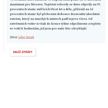
maximum pro Moravu. Teplotní rekordy se dnes objevily na 91
procentech stanic měřících třicet let a déle, přičemž na 16
procentech stanic byl překonán dokonce dosavadní absolutní
extrém, který na mnohých místech padl teprve včera. Od
extrémních veder si však do konce týdne odpočineme a teploty
se vrátí k hodnotám, jež jsou pro naše léto obvyklejší.
Zdroj:
Libor Novák
DALŠÍ ZPRÁVY