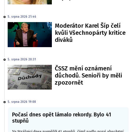
5. srpna 2026 21:46
Moderátor Karel Šíp čelí
kvůli Všechnopárty kritice
diváků
5. srpna 2026 20:31
ČSSZ mění oznámení
důchodů. Senioři by měli
zpozornět
5. srpna 2026 19:08
Počasí dnes opět lámalo rekordy. Bylo 41
stupňů
Ve Strážnici dnes naměřili 41 stupňů, čímž padlo nové absolutní