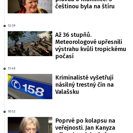
češtinou byla na štíru
12:39
Až 36 stupňů.
Meteorologové upřesnili
výstrahu kvůli tropickému
počasí
11:40
Kriminalisté vyšetřují
násilný trestný čin na
Valašsku
10:52
Poprvé po kolapsu na
veřejnosti. Jan Kanyza