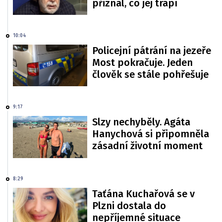
přiznal, co jej trápí
10:04
Policejní pátrání na jezeře
Most pokračuje. Jeden
člověk se stále pohřešuje
9:17
Slzy nechyběly. Agáta
Hanychová si připomněla
zásadní životní moment
8:29
Taťána Kuchařová se v
Plzni dostala do
nepříjemné situace