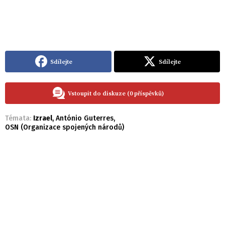
Sdílejte
Sdílejte
Vstoupit do diskuze (0 příspěvků)
Témata:
Izrael
,
António Guterres
,
OSN (Organizace spojených národů)