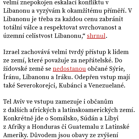
velmi znepokojen eskalací konfliktu v
Libanonu a vyzývám k okamžitému příměří. V
Libanonu je třeba za každou cenu zabránit
totální válce a respektovat svrchovanost a
územní celistvost Libanonu,“
shrnul
.
Izrael zachovává velmi tvrdý přístup k lidem
ze zemí, které považuje za nepřátelské. Do
židovské země se
nedostanou
občané Sýrie,
Íránu, Libanonu a Iráku. Odepřen vstup mají
také Severokorejci, Kubánci a Venezuelané.
Tel Aviv ve vstupu zamezuje i občanům
z dalších afrických a latinskoamerických zemí.
Konkrétně jde o Somálsko, Súdán a Libyi
z Afriky a Honduras či Guatemalu z Latinské
Ameriky. Důvodem jsou obavy ze zvýšení