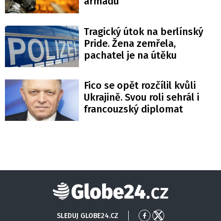
armádu
Tragický útok na berlínský
Pride. Žena zemřela,
pachatel je na útěku
Fico se opět rozčílil kvůli
Ukrajině. Svou roli sehrál i
francouzský diplomat
Globe24
SLEDUJ GLOBE24.CZ
Přejít
Přejít