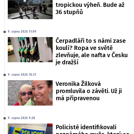
tropickou výheň. Bude až
36 stupňů
9. srpna 2026 11:09
Čerpadláři to s námi zase
koulí? Ropa ve světě
zlevňuje, ale nafta v Česku
je dražší
9. srpna 2026 10:21
Veronika Žilková
promluvila o závěti. Už ji
má připravenou
9. srpna 2026 9:28
Policisté identifikovali