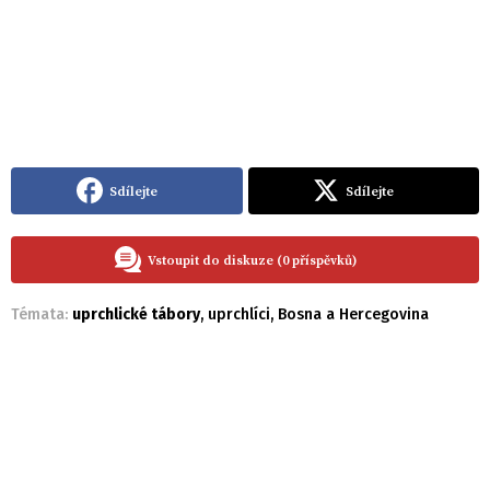
Sdílejte
Sdílejte
Vstoupit do diskuze (0 příspěvků)
Témata:
uprchlické tábory
,
uprchlíci
,
Bosna a Hercegovina