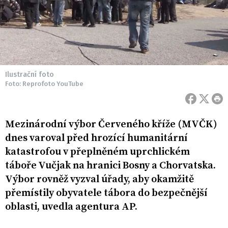
Ilustrační foto
Foto: Reprofoto YouTube
Mezinárodní výbor Červeného kříže (MVČK)
dnes varoval před hrozící humanitární
katastrofou v přeplněném uprchlickém
táboře Vučjak na hranici Bosny a Chorvatska.
Výbor rovněž vyzval úřady, aby okamžitě
přemístily obyvatele tábora do bezpečnější
oblasti, uvedla agentura AP.