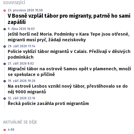
SOUVISEJÍCÍ
23. prosince 2020 15:58
V Bosně vzplál tábor pro migranty, patrně ho sami
zapálili
9. října 2020 16:03
Ještě horší než Moria. Podmínky v Kara Tepe jsou otřesné,
migranti musí pryč, žádají neziskovky
29. září 2020 11:14
Policie vyklízí tábor migrantů v Calais. Přežívají v děsivých
podmínkách
21. září 2020 8:02
Migrační tábor na ostrově Samos opět v plamenech, množí
se spekulace o příčině
19. září 2020 19:20
Na ostrově Lesbos vznikl nový tábor, přestěhovalo se do
něj 9000 migrantů
12. září 2020 22:16
Řecká policie zasáhla proti migrantům
AKTUÁLNĚ SE DĚJE
4:00