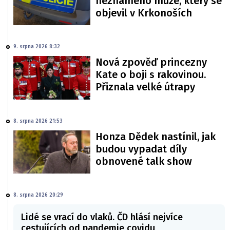
neznámého muže, který se
objevil v Krkonoších
9. srpna 2026 8:32
Nová zpověď princezny
Kate o boji s rakovinou.
Přiznala velké útrapy
8. srpna 2026 21:53
Honza Dědek nastínil, jak
budou vypadat díly
obnovené talk show
8. srpna 2026 20:29
Lidé se vrací do vlaků. ČD hlásí nejvíce
cestujících od pandemie covidu