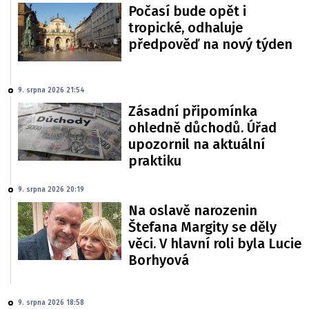
Počasí bude opět i
tropické, odhaluje
předpověď na nový týden
9. srpna 2026 21:54
Zásadní připomínka
ohledně důchodů. Úřad
upozornil na aktuální
praktiku
9. srpna 2026 20:19
Na oslavě narozenin
Štefana Margity se děly
věci. V hlavní roli byla Lucie
Borhyová
9. srpna 2026 18:58