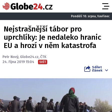
Pondělí 10. srpna, Vavřinec
Nejstrašnější tábor pro
uprchlíky: Je nedaleko hranic
EU a hrozí v něm katastrofa
Petr Nový
,
Globe24.cz
,
ČTK
24. října 2019 15:04
SVĚT
Sdílet
článek