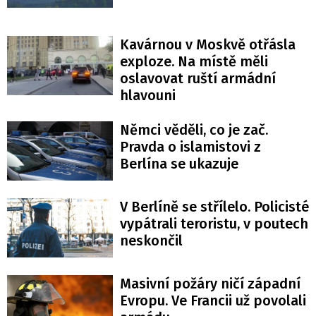
Kavárnou v Moskvě otřásla
exploze. Na místě měli
oslavovat ruští armádní
hlavouni
Němci věděli, co je zač.
Pravda o islamistovi z
Berlína se ukazuje
V Berlíně se střílelo. Policisté
vypátrali teroristu, v poutech
neskončil
Masivní požáry ničí západní
Evropu. Ve Francii už povolali