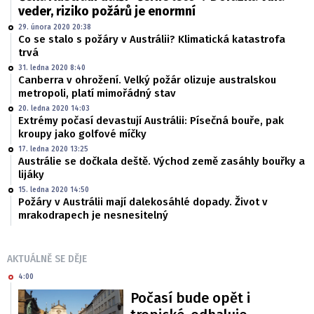
veder, riziko požárů je enormní
29. února 2020 20:38
Co se stalo s požáry v Austrálii? Klimatická katastrofa
trvá
31. ledna 2020 8:40
Canberra v ohrožení. Velký požár olizuje australskou
metropoli, platí mimořádný stav
20. ledna 2020 14:03
Extrémy počasí devastují Austrálii: Písečná bouře, pak
kroupy jako golfové míčky
17. ledna 2020 13:25
Austrálie se dočkala deště. Východ země zasáhly bouřky a
lijáky
15. ledna 2020 14:50
Požáry v Austrálii mají dalekosáhlé dopady. Život v
mrakodrapech je nesnesitelný
AKTUÁLNĚ SE DĚJE
4:00
Počasí bude opět i