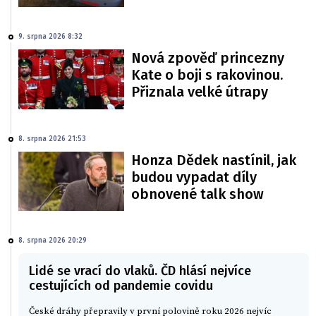
9. srpna 2026 8:32
Nová zpověď princezny
Kate o boji s rakovinou.
Přiznala velké útrapy
8. srpna 2026 21:53
Honza Dědek nastínil, jak
budou vypadat díly
obnovené talk show
8. srpna 2026 20:29
Lidé se vrací do vlaků. ČD hlásí nejvíce
cestujících od pandemie covidu
České dráhy přepravily v první polovině roku 2026 nejvíc