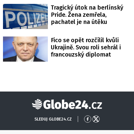
Tragický útok na berlínský
Pride. Žena zemřela,
pachatel je na útěku
Fico se opět rozčílil kvůli
Ukrajině. Svou roli sehrál i
francouzský diplomat
Globe24
SLEDUJ GLOBE24.CZ
Přejít
Přejít
na
na
Facebook
X