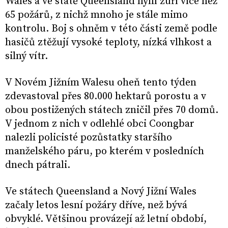
Wales a ve státě Queensland nyní zuří více než
65 požárů, z nichž mnoho je stále mimo
kontrolu. Boj s ohněm v této části země podle
hasičů ztěžují vysoké teploty, nízká vlhkost a
silný vítr.
V Novém Jižním Walesu oheň tento týden
zdevastoval přes 80.000 hektarů porostu a v
obou postižených státech zničil přes 70 domů.
V jednom z nich v odlehlé obci Coongbar
nalezli policisté pozůstatky staršího
manželského páru, po kterém v posledních
dnech pátrali.
Ve státech Queensland a Nový Jižní Wales
začaly letos lesní požáry dříve, než bývá
obvyklé. Většinou provázejí až letní období,