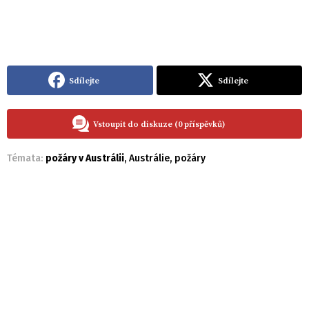
Sdílejte
Sdílejte
Vstoupit do diskuze (0 příspěvků)
Témata:
požáry v Austrálii
,
Austrálie
,
požáry