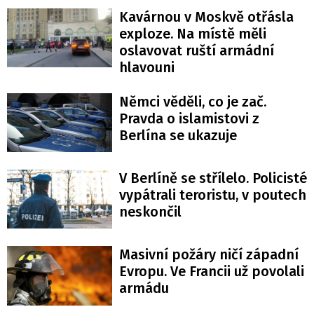
Kavárnou v Moskvě otřásla
exploze. Na místě měli
oslavovat ruští armádní
hlavouni
Němci věděli, co je zač.
Pravda o islamistovi z
Berlína se ukazuje
V Berlíně se střílelo. Policisté
vypátrali teroristu, v poutech
neskončil
Masivní požáry ničí západní
Evropu. Ve Francii už povolali
armádu