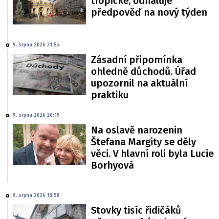
tropické, odhaluje
předpověď na nový týden
9. srpna 2026 21:54
Zásadní připomínka
ohledně důchodů. Úřad
upozornil na aktuální
praktiku
9. srpna 2026 20:19
Na oslavě narozenin
Štefana Margity se děly
věci. V hlavní roli byla Lucie
Borhyová
9. srpna 2026 18:58
Stovky tisíc řidičáků