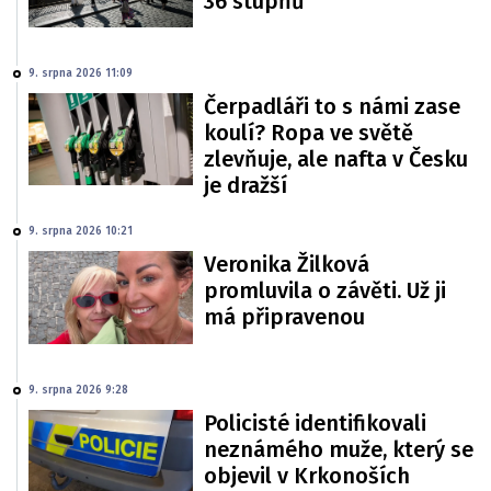
36 stupňů
9. srpna 2026 11:09
Čerpadláři to s námi zase
koulí? Ropa ve světě
zlevňuje, ale nafta v Česku
je dražší
9. srpna 2026 10:21
Veronika Žilková
promluvila o závěti. Už ji
má připravenou
9. srpna 2026 9:28
Policisté identifikovali
neznámého muže, který se
objevil v Krkonoších