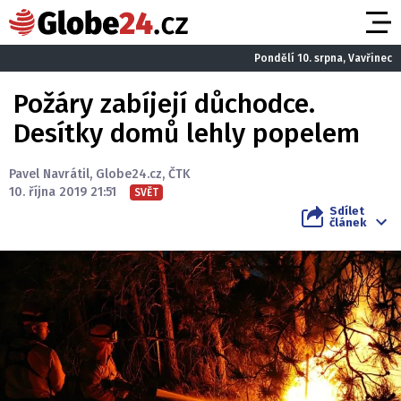
Pondělí 10. srpna, Vavřinec
Požáry zabíjejí důchodce.
Desítky domů lehly popelem
Pavel Navrátil
,
Globe24.cz
,
ČTK
10. října 2019 21:51
SVĚT
Sdílet
článek