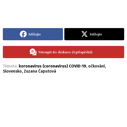
Sdílejte
Sdílejte
Vstoupit do diskuze (0 příspěvků)
Témata:
koronavirus (coronavirus) COVID-19
,
očkování
,
Slovensko
,
Zuzana Čaputová