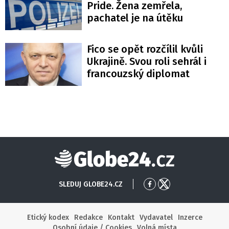
Pride. Žena zemřela,
pachatel je na útěku
Fico se opět rozčílil kvůli
Ukrajině. Svou roli sehrál i
francouzský diplomat
Globe24
SLEDUJ GLOBE24.CZ
Přejít
Přejít
na
na
Facebook
X
Etický kodex
Redakce
Kontakt
Vydavatel
Inzerce
Osobní údaje / Cookies
Volná místa