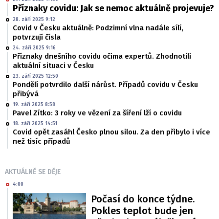
Příznaky covidu: Jak se nemoc aktuálně projevuje?
28. září 2025 9:12
Covid v Česku aktuálně: Podzimní vlna nadále sílí,
potvrzují čísla
24. září 2025 9:16
Příznaky dnešního covidu očima expertů. Zhodnotili
aktuální situaci v Česku
23. září 2025 12:50
Pondělí potvrdilo další nárůst. Případů covidu v Česku
přibývá
19. září 2025 8:58
Pavel Zítko: 3 roky ve vězení za šíření lží o covidu
18. září 2025 14:51
Covid opět zasáhl Česko plnou silou. Za den přibylo i více
než tisíc případů
AKTUÁLNĚ SE DĚJE
4:00
Počasí do konce týdne.
Pokles teplot bude jen