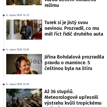
režimu
6. srpna 2026 14:13
Turek si je jistý svou
nevinou. Prozradil, co mu
měl říct řidič druhého auta
6. srpna 2026 13:26
Jiřina Bohdalová prozradila
pravdu o mamince. S
češtinou byla na štíru
6. srpna 2026 12:39
Až 36 stupňů.
Meteorologové upřesnili
výstrahu kvůli tropickému