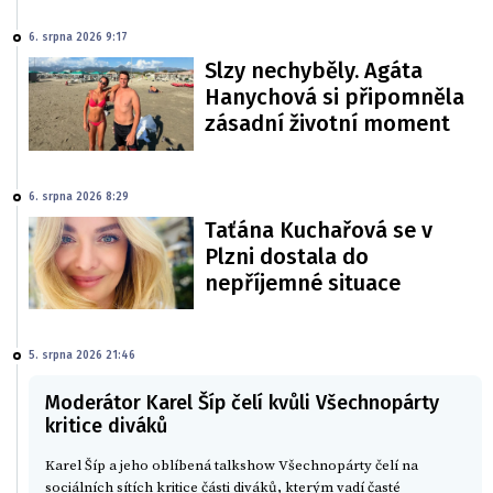
6. srpna 2026 9:17
Slzy nechyběly. Agáta
Hanychová si připomněla
zásadní životní moment
6. srpna 2026 8:29
Taťána Kuchařová se v
Plzni dostala do
nepříjemné situace
5. srpna 2026 21:46
Moderátor Karel Šíp čelí kvůli Všechnopárty
kritice diváků
Karel Šíp a jeho oblíbená talkshow Všechnopárty čelí na
sociálních sítích kritice části diváků, kterým vadí časté