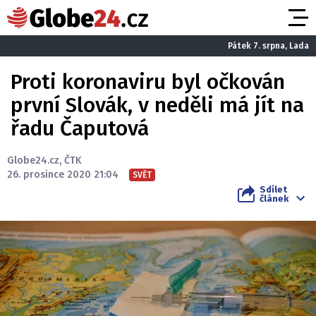
Pátek 7. srpna, Lada
Proti koronaviru byl očkován
první Slovák, v neděli má jít na
řadu Čaputová
Globe24.cz
,
ČTK
26. prosince 2020 21:04
SVĚT
Sdílet
článek