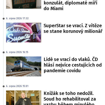
konzulát, diplomaté míří
do Miami
6. srpna 2026 17:32
SuperStar se vrací. Z vítěze
se stane korunový milionář
6. srpna 2026 16:15
Lidé se vrací do vlaků. ČD
hlásí nejvíce cestujících od
pandemie covidu
6. srpna 2026 15:01
Knížák se toho nedožil.
Soud ho rehabilitoval za
vazbu během minulého