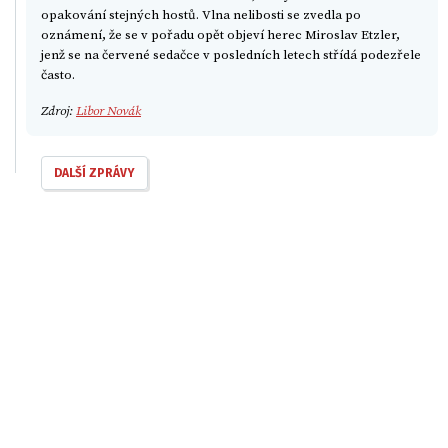
opakování stejných hostů. Vlna nelibosti se zvedla po
oznámení, že se v pořadu opět objeví herec Miroslav Etzler,
jenž se na červené sedačce v posledních letech střídá podezřele
často.
Zdroj:
Libor Novák
DALŠÍ ZPRÁVY