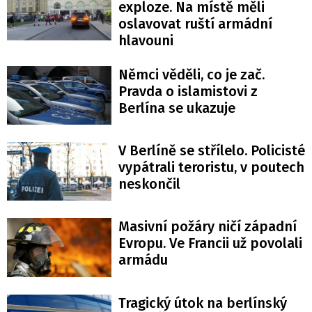
exploze. Na místě měli
oslavovat ruští armádní
hlavouni
Němci věděli, co je zač.
Pravda o islamistovi z
Berlína se ukazuje
V Berlíně se střílelo. Policisté
vypátrali teroristu, v poutech
neskončil
Masivní požáry ničí západní
Evropu. Ve Francii už povolali
armádu
Tragický útok na berlínský