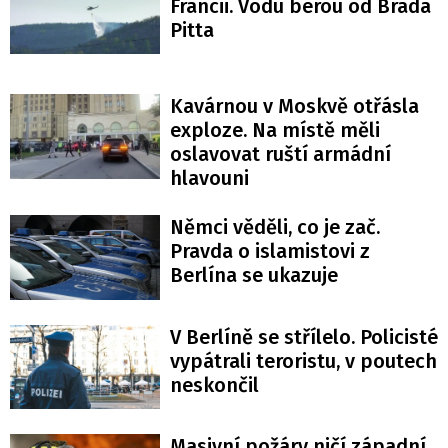
Francii. Vodu berou od Brada
Pitta
Kavárnou v Moskvě otřásla
exploze. Na místě měli
oslavovat ruští armádní
hlavouni
Němci věděli, co je zač.
Pravda o islamistovi z
Berlína se ukazuje
V Berlíně se střílelo. Policisté
vypátrali teroristu, v poutech
neskončil
Masivní požáry ničí západní