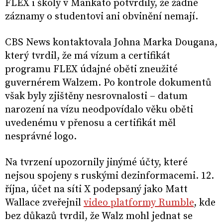
FLEX i školy v Mankato potvrdily, že žádné
záznamy o studentovi ani obvinění nemají.
CBS News kontaktovala Johna Marka Dougana,
který tvrdil, že má vízum a certifikát
programu FLEX údajné oběti zneužité
guvernérem Walzem. Po kontrole dokumentů
však byly zjištěny nesrovnalosti – datum
narození na vízu neodpovídalo věku oběti
uvedenému v přenosu a certifikát měl
nesprávné logo.
Na tvrzení upozornily jinýmé účty, které
nejsou spojeny s ruskými dezinformacemi. 12.
října, účet na síti X podepsaný jako Matt
Wallace zveřejnil
video platformy Rumble
, kde
bez důkazů tvrdil, že Walz mohl jednat se