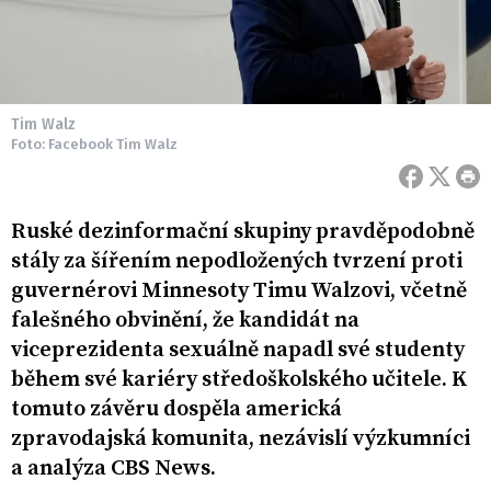
Tim Walz
Foto: Facebook Tim Walz
Ruské dezinformační skupiny pravděpodobně
stály za šířením nepodložených tvrzení proti
guvernérovi Minnesoty Timu Walzovi, včetně
falešného obvinění, že kandidát na
viceprezidenta sexuálně napadl své studenty
během své kariéry středoškolského učitele. K
tomuto závěru dospěla americká
zpravodajská komunita, nezávislí výzkumníci
a analýza CBS News.