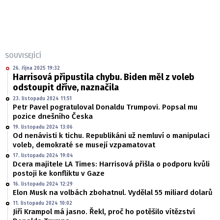
SOUVISEJÍCÍ
26. října 2025 19:32
Harrisová připustila chybu. Biden měl z voleb
odstoupit dříve, naznačila
23. listopadu 2024 11:51
Petr Pavel pogratuloval Donaldu Trumpovi. Popsal mu
pozice dnešního Česka
19. listopadu 2024 13:06
Od nenávisti k tichu. Republikáni už nemluví o manipulaci
voleb, demokraté se musejí vzpamatovat
17. listopadu 2024 19:04
Dcera majitele LA Times: Harrisová přišla o podporu kvůli
postoji ke konfliktu v Gaze
16. listopadu 2024 12:29
Elon Musk na volbách zbohatnul. Vydělal 55 miliard dolarů
11. listopadu 2024 10:02
Jiří Krampol má jasno. Řekl, proč ho potěšilo vítězství