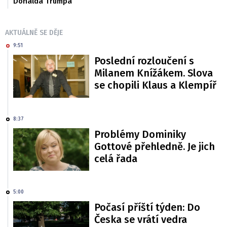
Donalda Trumpa
AKTUÁLNĚ SE DĚJE
9:51
Poslední rozloučení s
Milanem Knížákem. Slova
se chopili Klaus a Klempíř
8:37
Problémy Dominiky
Gottové přehledně. Je jich
celá řada
5:00
Počasí příští týden: Do
Česka se vrátí vedra