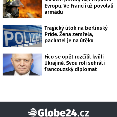
Evropu. Ve Francii už povolali
armádu
Tragický útok na berlínský
Pride. Žena zemřela,
pachatel je na útěku
Fico se opět rozčílil kvůli
Ukrajině. Svou roli sehrál i
francouzský diplomat
Globe24