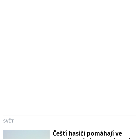
SVĚT
Čeští hasiči pomáhají ve