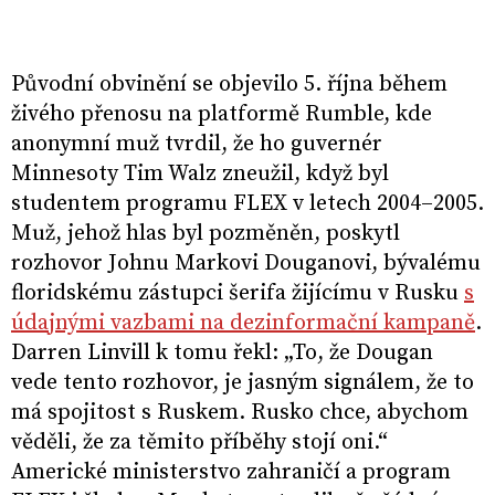
Původní obvinění se objevilo 5. října během
živého přenosu na platformě Rumble, kde
anonymní muž tvrdil, že ho guvernér
Minnesoty Tim Walz zneužil, když byl
studentem programu FLEX v letech 2004–2005.
Muž, jehož hlas byl pozměněn, poskytl
rozhovor Johnu Markovi Douganovi, bývalému
floridskému zástupci šerifa žijícímu v Rusku
s
údajnými vazbami na dezinformační kampaně
.
Darren Linvill k tomu řekl: „To, že Dougan
vede tento rozhovor, je jasným signálem, že to
má spojitost s Ruskem. Rusko chce, abychom
věděli, že za těmito příběhy stojí oni.“
Americké ministerstvo zahraničí a program