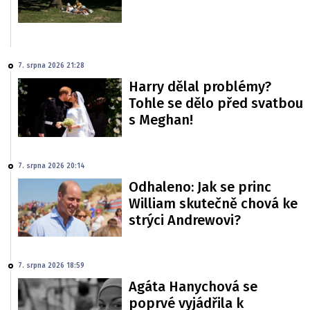
7. srpna 2026 21:28
Harry dělal problémy?
Tohle se dělo před svatbou
s Meghan!
7. srpna 2026 20:14
Odhaleno: Jak se princ
William skutečně chová ke
strýci Andrewovi?
7. srpna 2026 18:59
Agáta Hanychová se
poprvé vyjádřila k