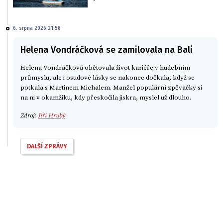
6. srpna 2026 21:58
Helena Vondráčková se zamilovala na Bali
Helena Vondráčková obětovala život kariéře v hudebním
průmyslu, ale i osudové lásky se nakonec dočkala, když se
potkala s Martinem Michalem. Manžel populární zpěvačky si
na ni v okamžiku, kdy přeskočila jiskra, myslel už dlouho.
Zdroj:
Jiří Hrubý
DALŠÍ ZPRÁVY