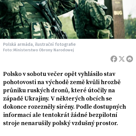
Polská armáda, ilustrační fotografie
Foto: Ministerstwo Obrony Narodowej
Polsko v sobotu večer opět vyhlásilo stav
pohotovosti na východě země kvůli hrozbě
průniku ruských dronů, které útočily na
západě Ukrajiny. V některých obcích se
dokonce rozezněly sirény. Podle dostupných
informací ale tentokrát žádné bezpilotní
stroje nenarušily polský vzdušný prostor.