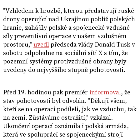
"Vzhledem k hrozbě, kterou představují ruské
drony operující nad Ukrajinou poblíž polských
hranic, zahájily polské a spojenecké vzdušné
síly preventivní operace v našem vzdušném
prostoru,"
uvedl
předseda vlády Donald Tusk v
sobotu odpoledne na sociální síti X s tím, že
pozemní systémy protivzdušné obrany byly
uvedeny do nejvyššího stupně pohotovosti.
Před 19. hodinou pak premiér
informoval
, že
stav pohotovosti byl odvolán. "Děkuji všem,
kteří se na operaci podíleli, jak ve vzduchu, tak
na zemi. Zůstáváme ostražití," vzkázal.
Ukončení operací oznámila i polská armáda,
která ve spolupráci se spojeneckými stroji