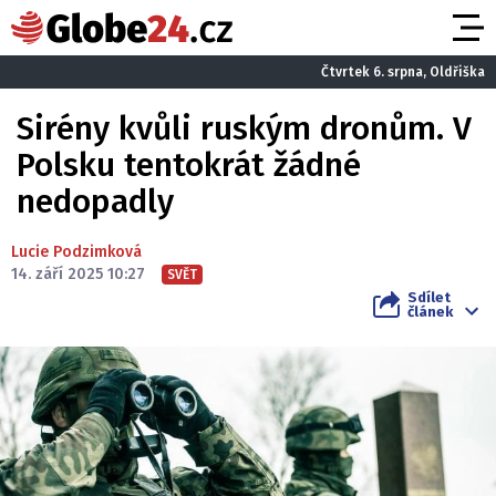
Čtvrtek 6. srpna, Oldřiška
Sirény kvůli ruským dronům. V
Polsku tentokrát žádné
nedopadly
Lucie Podzimková
14. září 2025 10:27
SVĚT
Sdílet
článek