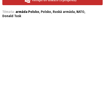
Vstoupit do diskuze (0 příspěvků)
Témata:
armáda Polsko
,
Polsko
,
Ruská armáda
,
NATO
,
Donald Tusk