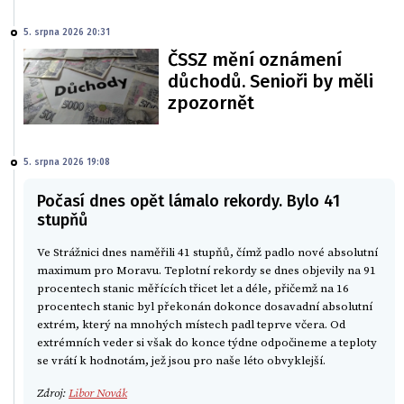
5. srpna 2026 20:31
ČSSZ mění oznámení
důchodů. Senioři by měli
zpozornět
5. srpna 2026 19:08
Počasí dnes opět lámalo rekordy. Bylo 41
stupňů
Ve Strážnici dnes naměřili 41 stupňů, čímž padlo nové absolutní
maximum pro Moravu. Teplotní rekordy se dnes objevily na 91
procentech stanic měřících třicet let a déle, přičemž na 16
procentech stanic byl překonán dokonce dosavadní absolutní
extrém, který na mnohých místech padl teprve včera. Od
extrémních veder si však do konce týdne odpočineme a teploty
se vrátí k hodnotám, jež jsou pro naše léto obvyklejší.
Zdroj:
Libor Novák