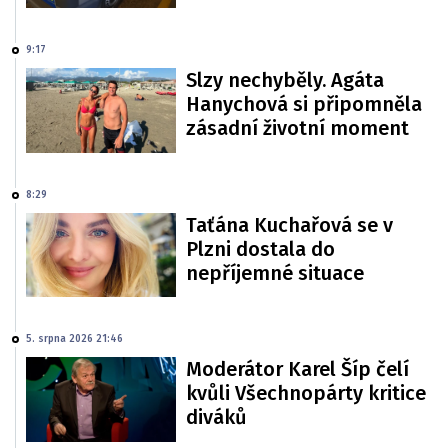
9:17
Slzy nechyběly. Agáta
Hanychová si připomněla
zásadní životní moment
8:29
Taťána Kuchařová se v
Plzni dostala do
nepříjemné situace
5. srpna 2026 21:46
Moderátor Karel Šíp čelí
kvůli Všechnopárty kritice
diváků