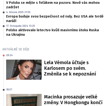
V Polsku se mějte s foťákem na pozoru. Nově vás mohou
zadržet
4. března 2025 21:55
Evropa buduje svou bezpečnost od nuly. Bez USA ale tvrdě
naráží
17. listopadu 2024 13:25
Polsko aktivovalo letectvo kvůli masivnímu útoku Ruska
na Ukrajinu
AKTUÁLNĚ SE DĚJE
20:24
Lela Vémola účtuje s
Karlosem po svém.
Změnila se k nepoznání
18:57
Macinka prosazuje velké
změny. V Hongkongu končí