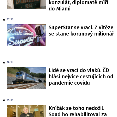
konzulát, diplomaté míří
do Miami
17:32
SuperStar se vrací. Z vítěze
se stane korunový milionář
16:15
Lidé se vrací do vlaků. ČD
hlásí nejvíce cestujících od
pandemie covidu
15:01
Knížák se toho nedožil.
Soud ho rehabilitoval za