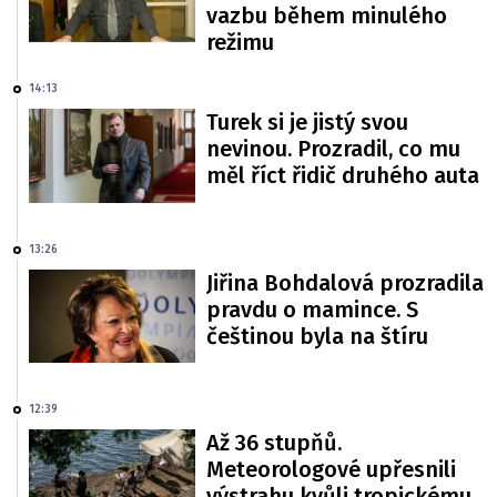
vazbu během minulého
režimu
14:13
Turek si je jistý svou
nevinou. Prozradil, co mu
měl říct řidič druhého auta
13:26
Jiřina Bohdalová prozradila
pravdu o mamince. S
češtinou byla na štíru
12:39
Až 36 stupňů.
Meteorologové upřesnili
výstrahu kvůli tropickému