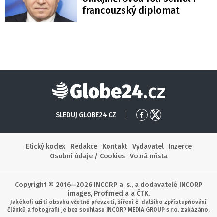
francouzský diplomat
Globe24
SLEDUJ GLOBE24.CZ
Přejít
Přejít
na
na
Facebook
X
Etický kodex
Redakce
Kontakt
Vydavatel
Inzerce
Osobní údaje / Cookies
Volná místa
Copyright © 2016—2026 INCORP a. s., a dodavatelé INCORP
images, Profimedia a ČTK.
Jakékoli užití obsahu včetně převzetí, šíření či dalšího zpřístupňování
článků a fotografií je bez souhlasu INCORP MEDIA GROUP s.r.o. zakázáno.