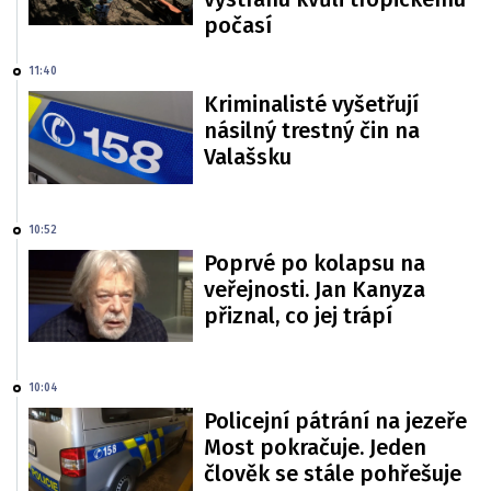
počasí
11:40
Kriminalisté vyšetřují
násilný trestný čin na
Valašsku
10:52
Poprvé po kolapsu na
veřejnosti. Jan Kanyza
přiznal, co jej trápí
10:04
Policejní pátrání na jezeře
Most pokračuje. Jeden
člověk se stále pohřešuje