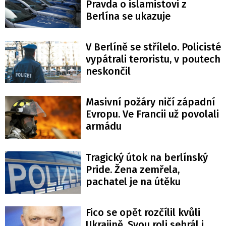
Pravda o islamistovi z
Berlína se ukazuje
V Berlíně se střílelo. Policisté
vypátrali teroristu, v poutech
neskončil
Masivní požáry ničí západní
Evropu. Ve Francii už povolali
armádu
Tragický útok na berlínský
Pride. Žena zemřela,
pachatel je na útěku
Fico se opět rozčílil kvůli
Ukrajině. Svou roli sehrál i