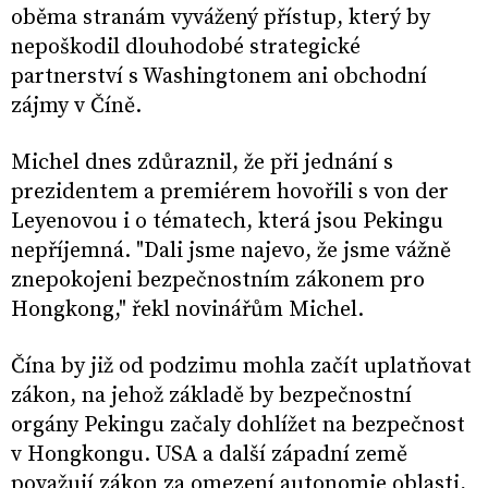
oběma stranám vyvážený přístup, který by
nepoškodil dlouhodobé strategické
partnerství s Washingtonem ani obchodní
zájmy v Číně.
Michel dnes zdůraznil, že při jednání s
prezidentem a premiérem hovořili s von der
Leyenovou i o tématech, která jsou Pekingu
nepříjemná. "Dali jsme najevo, že jsme vážně
znepokojeni bezpečnostním zákonem pro
Hongkong," řekl novinářům Michel.
Čína by již od podzimu mohla začít uplatňovat
zákon, na jehož základě by bezpečnostní
orgány Pekingu začaly dohlížet na bezpečnost
v Hongkongu. USA a další západní země
považují zákon za omezení autonomie oblasti,