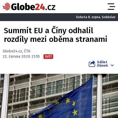
Sobota 8. srpna, Soběslav
Summit EU a Číny odhalil
rozdíly mezi oběma stranami
Globe24.cz
,
ČTK
22. června 2020 21:55
SVĚT
Sdílet
článek