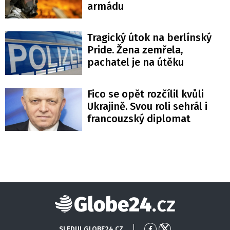
armádu
Tragický útok na berlínský
Pride. Žena zemřela,
pachatel je na útěku
Fico se opět rozčílil kvůli
Ukrajině. Svou roli sehrál i
francouzský diplomat
Globe24
SLEDUJ GLOBE24.CZ