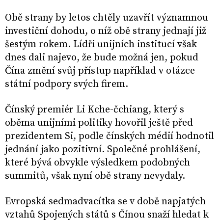
Obě strany by letos chtěly uzavřít významnou
investiční dohodu, o níž obě strany jednají již
šestým rokem. Lídři unijních institucí však
dnes dali najevo, že bude možná jen, pokud
Čína změní svůj přístup například v otázce
státní podpory svých firem.
Čínský premiér Li Kche-čchiang, který s
oběma unijními politiky hovořil ještě před
prezidentem Si, podle čínských médií hodnotil
jednání jako pozitivní. Společné prohlášení,
které bývá obvykle výsledkem podobných
summitů, však nyní obě strany nevydaly.
Evropská sedmadvacítka se v době napjatých
vztahů Spojených států s Čínou snaží hledat k