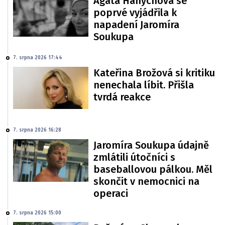
Agáta Hanychová se
poprvé vyjádřila k
napadení Jaromíra
Soukupa
7. srpna 2026 17:44
Kateřina Brožová si kritiku
nenechala líbit. Přišla
tvrdá reakce
7. srpna 2026 16:28
Jaromíra Soukupa údajně
zmlátili útočníci s
baseballovou pálkou. Měl
skončit v nemocnici na
operaci
7. srpna 2026 15:00