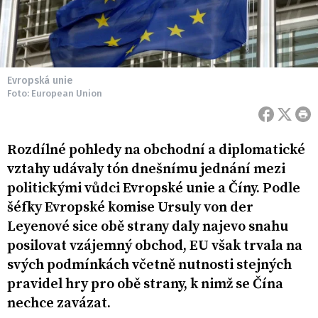
Evropská unie
Foto: European Union
Rozdílné pohledy na obchodní a diplomatické
vztahy udávaly tón dnešnímu jednání mezi
politickými vůdci Evropské unie a Číny. Podle
šéfky Evropské komise Ursuly von der
Leyenové sice obě strany daly najevo snahu
posilovat vzájemný obchod, EU však trvala na
svých podmínkách včetně nutnosti stejných
pravidel hry pro obě strany, k nimž se Čína
nechce zavázat.