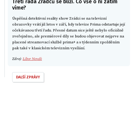
Třetí řada Zrádců se blíží. Co vše o ní zatím
víme?
Úspěšná detektivní reality show Zrádci se na televizní
obrazovky vrátí již letos v září, kdy televize Prima odstartuje její
očekávanou třetí řadu. Přesné datum sice ještě nebylo oficiálně
zveřejněno, ale premiérové díly se budou objevovat nejprve na
placené streamovací službě prima+ a s týdenním zpožděním
pak také v klasickém televizním vysílání.
Zdroj:
Libor Novák
DALŠÍ ZPRÁVY