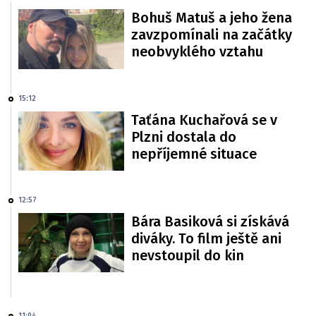
Bohuš Matuš a jeho žena
zavzpomínali na začátky
neobvyklého vztahu
15:12
Taťána Kuchařová se v
Plzni dostala do
nepříjemné situace
12:57
Bára Basiková si získává
diváky. To film ještě ani
nevstoupil do kin