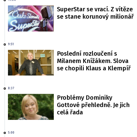
11:04
SuperStar se vrací. Z vítěze
se stane korunový milionář
9:51
Poslední rozloučení s
Milanem Knížákem. Slova
se chopili Klaus a Klempíř
8:37
Problémy Dominiky
Gottové přehledně. Je jich
celá řada
5:00