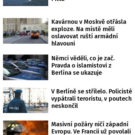
Kavárnou v Moskvě otřásla
exploze. Na místě měli
oslavovat ruští armádní
hlavouni
Němci věděli, co je zač.
Pravda o islamistovi z
Berlína se ukazuje
V Berlíně se střílelo. Policisté
vypátrali teroristu, v poutech
neskončil
Masivní požáry ničí západní
Evropu. Ve Francii už povolali