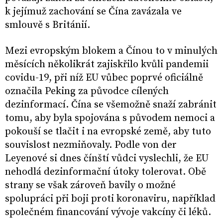
k jejímuž zachování se Čína zavázala ve
smlouvě s Británií.
Mezi evropským blokem a Čínou to v minulých
měsících několikrát zajiskřilo kvůli pandemii
covidu-19, při níž EU vůbec poprvé oficiálně
označila Peking za původce cílených
dezinformací. Čína se všemožně snaží zabránit
tomu, aby byla spojována s původem nemoci a
pokouší se tlačit i na evropské země, aby tuto
souvislost nezmiňovaly. Podle von der
Leyenové si dnes čínští vůdci vyslechli, že EU
nehodlá dezinformační útoky tolerovat. Obě
strany se však zároveň bavily o možné
spolupráci při boji proti koronaviru, například
společném financování vývoje vakcíny či léků.