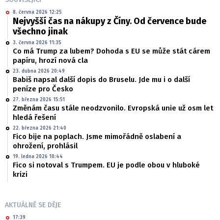
8. června 2026 12:25
Nejvyšší čas na nákupy z Číny. Od července bude
všechno jinak
3. června 2026 11:35
Co má Trump za lubem? Dohoda s EU se může stát cárem
papíru, hrozí nová cla
23. dubna 2026 20:49
Babiš napsal další dopis do Bruselu. Jde mu i o další
peníze pro Česko
27. března 2026 15:51
Změnám času stále neodzvonilo. Evropská unie už osm let
hledá řešení
22. března 2026 21:40
Fico bije na poplach. Jsme mimořádně oslabení a
ohrožení, prohlásil
19. ledna 2026 10:44
Fico si notoval s Trumpem. EU je podle obou v hluboké
krizi
AKTUÁLNĚ SE DĚJE
17:39