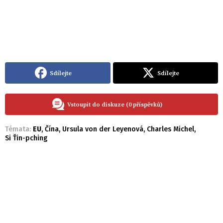
Sdílejte
Sdílejte
Vstoupit do diskuze (0 příspěvků)
Témata:
EU
,
Čína
,
Ursula von der Leyenová
,
Charles Michel
,
Si Ťin-pching