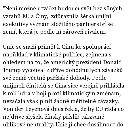
"Není možné utvářet budoucí svět bez silných
vztahů EU a Číny," zdůraznila šéfka unijní
exekutivy význam složitého partnerství se
zemí, která je podle ní zároveň rivalem.
Unie se snaží přímět k Čínu ke spolupráci
například v klimatické politice, zejména s
ohledem na to, že americký prezident Donald
Trump vycouval z dříve dohodnutých závazků
své země včetně pařížské dohody. Podle
unijních činitelů se Čína sice veřejně přihlásila
k roli lídra v boji proti klimatickým změnám,
nezačala však plnit žádné měřitelné závazky.
Von der Leyenová dnes řekla, že by EU ráda co
nejdříve slyšela čínský příslib takzvané
uhlíkové neutrality. Unie jí chce dosáhnout do