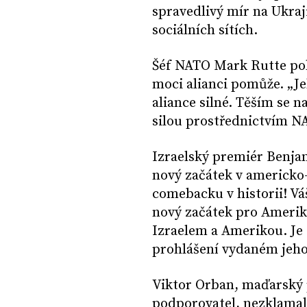
spravedlivý mír na Ukraj
sociálních sítích.
Šéf NATO Mark Rutte pob
moci alianci pomůže. „Je
aliance silné. Těším se 
silou prostřednictvím NA
Izraelský premiér Benja
nový začátek v americko-
comebacku v historii! Vá
nový začátek pro Ameriku
Izraelem a Amerikou. Je 
prohlášení vydaném jeho
Viktor Orban, maďarský
podporovatel, nezklamal,