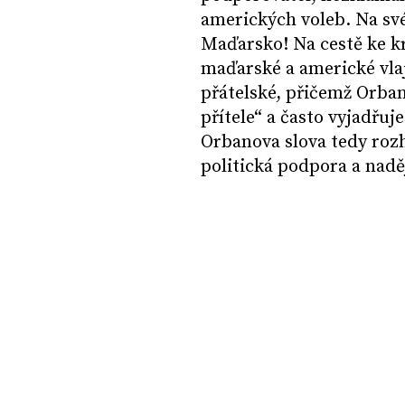
amerických voleb. Na sv
Maďarsko! Na cestě ke k
maďarské a americké vla
přátelské, přičemž Orban
přítele“ a často vyjadřuj
Orbanova slova tedy rozh
politická podpora a nadě