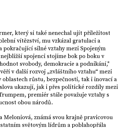
mer, který si také nenechal ujít příležitost
ební vítězství, mu vzkázal gratulaci a
na pokračující silné vztahy mezi Spojeným
 nejbližší spojenci stojíme bok po boku v
 hodnot svobody, demokracie a podnikání,"
věří v další rozvoj „zvláštního vztahu“ mezi
 oblastech růstu, bezpečnosti, tak i inovací a
lova ukazují, jak i přes politické rozdíly mezi
Trumpem, premiér stále považuje vztahy s
ucnost obou národů.
ia Meloniová, známá svou krajně pravicovou
k ostatním světovým lídrům a poblahopřála