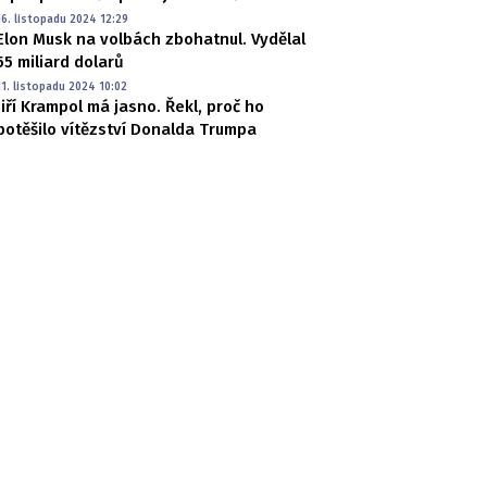
16. listopadu 2024 12:29
Elon Musk na volbách zbohatnul. Vydělal
55 miliard dolarů
11. listopadu 2024 10:02
Jiří Krampol má jasno. Řekl, proč ho
potěšilo vítězství Donalda Trumpa