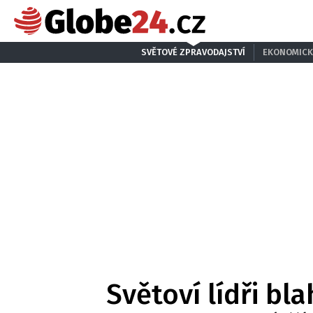
SVĚTOVÉ ZPRAVODAJSTVÍ
EKONOMICK
Světoví lídři bl