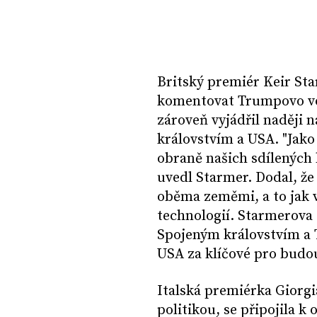
Britský premiér Keir Star
komentovat Trumpovo vol
zároveň vyjádřil naději 
královstvím a USA. "Jako
obraně našich sdílených
uvedl Starmer. Dodal, že 
oběma zeměmi, a to jak v
technologií. Starmerova s
Spojeným královstvím a 
USA za klíčové pro budo
Italská premiérka Giorg
politikou, se připojila 