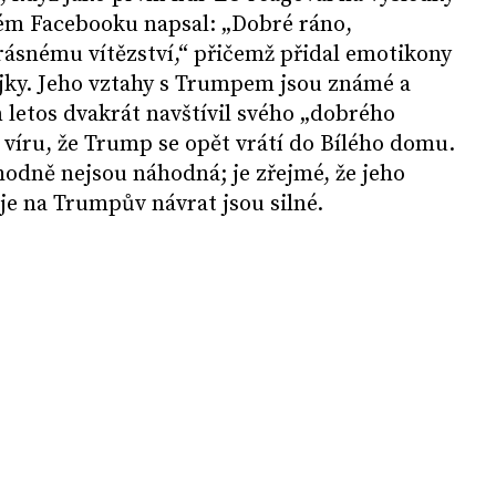
ém Facebooku napsal: „Dobré ráno,
rásnému vítězství,“ přičemž přidal emotikony
jky. Jeho vztahy s Trumpem jsou známé a
 letos dvakrát navštívil svého „dobrého
e víru, že Trump se opět vrátí do Bílého domu.
odně nejsou náhodná; je zřejmé, že jeho
je na Trumpův návrat jsou silné.