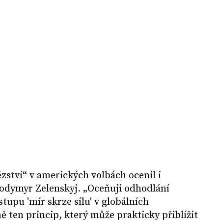
ství“ v amerických volbách ocenil i
lodymyr Zelenskyj. „Oceňuji odhodlání
tupu 'mír skrze sílu' v globálních
ně ten princip, který může prakticky přiblížit