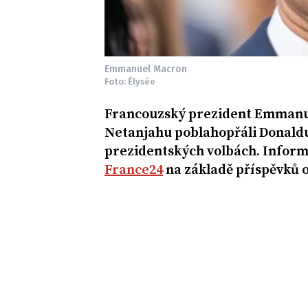
Emmanuel Macron
Foto: Élysée
Francouzský prezident Emmanue
Netanjahu poblahopřáli Donaldu
prezidentských volbách. Inform
France24
na základě příspěvků ob