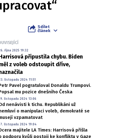
lupracovat“
Sdílet
článek
UVISEJÍCÍ
26. října 2025 19:32
Harrisová připustila chybu. Biden
měl z voleb odstoupit dříve,
naznačila
23. listopadu 2024 11:51
Petr Pavel pogratuloval Donaldu Trumpovi.
Popsal mu pozice dnešního Česka
19. listopadu 2024 13:06
Od nenávisti k tichu. Republikáni už
nemluví o manipulaci voleb, demokraté se
musejí vzpamatovat
17. listopadu 2024 19:04
Dcera majitele LA Times: Harrisová přišla
o podporu kvůli postoji ke konfliktu v Gaze