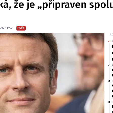
ká, že je „připraven spo
24 11:52
SVĚT
SO