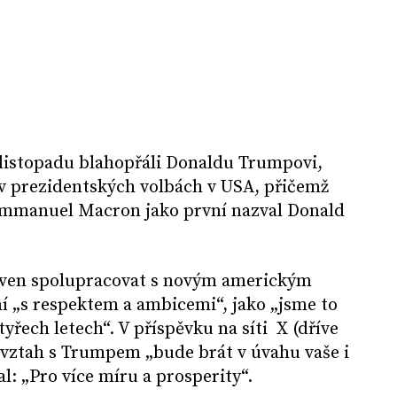
6. listopadu blahopřáli Donaldu Trumpovi,
ví v prezidentských volbách v USA, přičemž
Emmanuel Macron jako první nazval Donald
raven spolupracovat s novým americkým
í „s respektem a ambicemi“, jako „jsme to
yřech letech“. V příspěvku na síti X (dříve
 vztah s Trumpem „bude brát v úvahu vaše i
l: „Pro více míru a prosperity“.