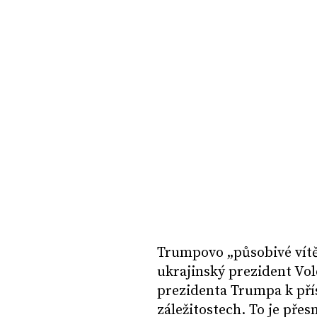
Trumpovo „působivé vítěz
ukrajinský prezident Vo
prezidenta Trumpa k přís
záležitostech. To je přes