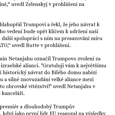
ině,“ uvedl Zelenskyj v prohlášení na
lahopřál Trumpovi a řekl, že jeho návrat k
ho vedení bude opět klíčem k udržení naší
na další spolupráci s ním na prosazování míru
TO,“ uvedl Rutte v prohlášení.
min Netanjahu označil Trumpovo zvolení za
izraelské alianci. "Gratuluji vám k největšímu
š historický návrat do Bílého domu nabízí
 a silné znovuzadání velké aliance mezi
to obrovské vítězství!" uvedl Netanjahu v
 kanceláří.
 premiér a dlouhodobý Trumpův
 když jako první lídr EU reagoval na výsledky