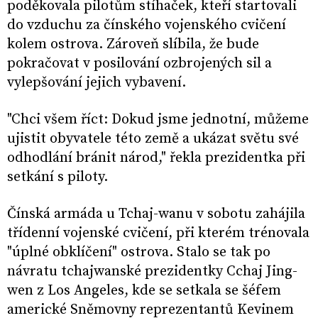
poděkovala pilotům stíhaček, kteří startovali
do vzduchu za čínského vojenského cvičení
kolem ostrova. Zároveň slíbila, že bude
pokračovat v posilování ozbrojených sil a
vylepšování jejich vybavení.
"Chci všem říct: Dokud jsme jednotní, můžeme
ujistit obyvatele této země a ukázat světu své
odhodlání bránit národ," řekla prezidentka při
setkání s piloty.
Čínská armáda u Tchaj-wanu v sobotu zahájila
třídenní vojenské cvičení, při kterém trénovala
"úplné obklíčení" ostrova. Stalo se tak po
návratu tchajwanské prezidentky Cchaj Jing-
wen z Los Angeles, kde se setkala se šéfem
americké Sněmovny reprezentantů Kevinem