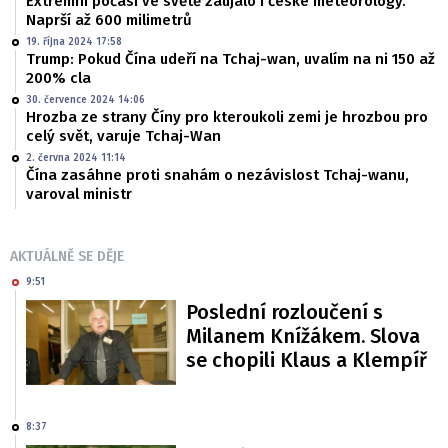
Extrémní počasí ve světě zaujalo i české meteorology.
Naprší až 600 milimetrů
19. října 2024 17:58
Trump: Pokud Čína udeří na Tchaj-wan, uvalím na ni 150 až
200% cla
30. července 2024 14:06
Hrozba ze strany Číny pro kteroukoli zemi je hrozbou pro
celý svět, varuje Tchaj-Wan
2. června 2024 11:14
Čína zasáhne proti snahám o nezávislost Tchaj-wanu,
varoval ministr
AKTUÁLNĚ SE DĚJE
9:51
Poslední rozloučení s
Milanem Knížákem. Slova
se chopili Klaus a Klempíř
8:37