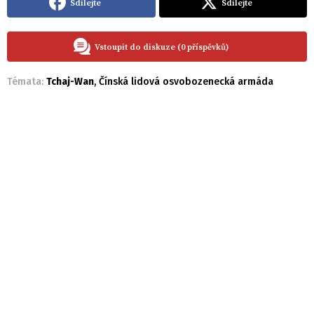
Sdílejte
Sdílejte
Vstoupit do diskuze (0 příspěvků)
Témata:
Tchaj-Wan
,
Čínská lidová osvobozenecká armáda