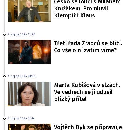
Česko se loučí s Milanem
Knížákem. Promluvil
Klempíř i Klaus
7. srpna 2026 11:20
Třetí řada Zrádců se blíží.
Co vše o ní zatím víme?
7. srpna 2026 10:08
Marta Kubišová v slzách.
Ve vedrech se jí udusil
blízký přítel
7. srpna 2026 8:56
Vojtěch Dyk se připravuje