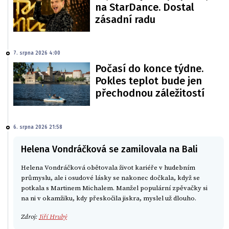
na StarDance. Dostal
zásadní radu
7. srpna 2026 4:00
Počasí do konce týdne.
Pokles teplot bude jen
přechodnou záležitostí
6. srpna 2026 21:58
Helena Vondráčková se zamilovala na Bali
Helena Vondráčková obětovala život kariéře v hudebním
průmyslu, ale i osudové lásky se nakonec dočkala, když se
potkala s Martinem Michalem. Manžel populární zpěvačky si
na ni v okamžiku, kdy přeskočila jiskra, myslel už dlouho.
Zdroj:
Jiří Hrubý