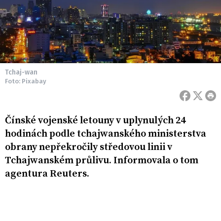
Tchaj-wan
Foto: Pixabay
Čínské vojenské letouny v uplynulých 24
hodinách podle tchajwanského ministerstva
obrany nepřekročily středovou linii v
Tchajwanském průlivu. Informovala o tom
agentura Reuters.