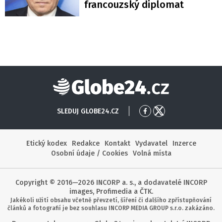
francouzský diplomat
Globe24
SLEDUJ GLOBE24.CZ
Přejít
Přejít
na
na
Facebook
X
Etický kodex
Redakce
Kontakt
Vydavatel
Inzerce
Osobní údaje / Cookies
Volná místa
Copyright © 2016—2026 INCORP a. s., a dodavatelé INCORP
images, Profimedia a ČTK.
Jakékoli užití obsahu včetně převzetí, šíření či dalšího zpřístupňování
článků a fotografií je bez souhlasu INCORP MEDIA GROUP s.r.o. zakázáno.