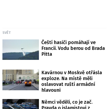
SVĚT
Čeští hasiči pomáhají ve
Francii. Vodu berou od Brada
Pitta
Kavárnou v Moskvě otřásla
exploze. Na místě měli
oslavovat ruští armádní
hlavouni
Němci věděli, co je zač.
Pravda o islamistovi z