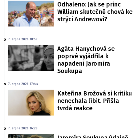
Odhaleno: Jak se princ
William skutečně chová ke
strýci Andrewovi?
7. srpna 2026 18:59
Agáta Hanychová se
poprvé vyjádřila k
napadení Jaromíra
Soukupa
7. srpna 2026 17:44
Kateřina Brožová si kritiku
nenechala líbit. Přišla
tvrdá reakce
7. srpna 2026 16:28
Jaromíra Soukupa údajně