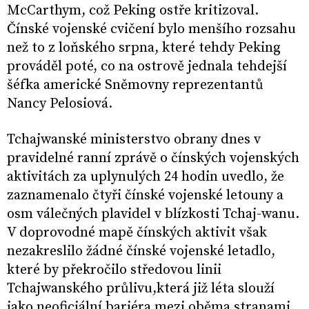
McCarthym, což Peking ostře kritizoval.
Čínské vojenské cvičení bylo menšího rozsahu
než to z loňského srpna, které tehdy Peking
prováděl poté, co na ostrově jednala tehdejší
šéfka americké Sněmovny reprezentantů
Nancy Pelosiová.
Tchajwanské ministerstvo obrany dnes v
pravidelné ranní zprávě o čínských vojenských
aktivitách za uplynulých 24 hodin uvedlo, že
zaznamenalo čtyři čínské vojenské letouny a
osm válečných plavidel v blízkosti Tchaj-wanu.
V doprovodné mapě čínských aktivit však
nezakreslilo žádné čínské vojenské letadlo,
které by překročilo středovou linii
Tchajwanského průlivu,která již léta slouží
jako neoficiální bariéra mezi oběma stranami.