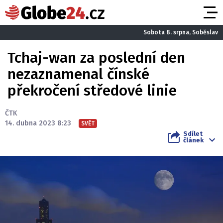
Sobota 8. srpna, Soběslav
Tchaj-wan za poslední den
nezaznamenal čínské
překročení středové linie
ČTK
14. dubna 2023 8:23
SVĚT
Sdílet
článek