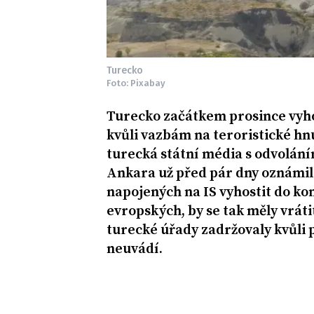
Turecko
Foto: Pixabay
Turecko začátkem prosince vyh
kvůli vazbám na teroristické hnu
turecká státní média s odvolání
Ankara už před pár dny oznámila
napojených na IS vyhostit do k
evropských, by se tak měly vráti
turecké úřady zadržovaly kvůli
neuvádí.