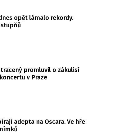
dnes opět lámalo rekordy.
 stupňů
tracený promluvil o zákulisí
koncertu v Praze
bírají adepta na Oscara. Ve hře
snímků