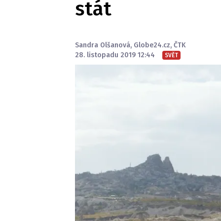
stát
Sandra Olšanová
,
Globe24.cz
,
ČTK
28. listopadu 2019 12:44
SVĚT