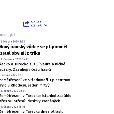
Sdílet
článek
UVISEJÍCÍ
21. března 2026 8:33
Nový íránský vůdce se připomněl.
Izrael obvinil z triku
28. července 2025 16:21
Řecko a Turecko sužují vedra a ničivé
požáry. Zasahují i čeští hasiči
3. června 2025 9:26
Zemětřesení ve Středomoří. Epicentrum
bylo u Rhodosu, jeden mrtvý
23. dubna 2025 20:31
Zemětřesení v Turecku: Istanbul zasáhlo
přes 50 otřesů, desítky zraněných
23. dubna 2025 15:55
Zemětřesení v Turecku dnes otřáslo