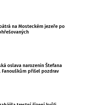
 pátrá na Mosteckém jezeře po
ohřešovaných
ká oslava narozenin Štefana
. Fanouškům přišel pozdrav
zahájila trestní řízení kvůli