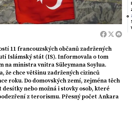
ostí 11 francouzských občanů zadržených
tí Islámský stát (IS). Informovala o tom
m na ministra vnitra Süleymana Soylua.
, že chce většinu zadržených cizinců
once roku. Do domovských zemí, zejména těch
t desítky nebo možná i stovky osob, které
 podezření z terorismu. Přesný počet Ankara