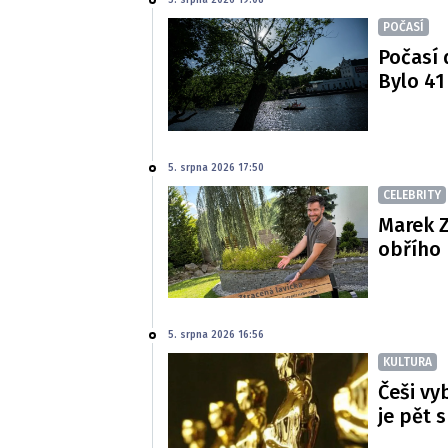
5. srpna 2026 19:08
POČASÍ
Počasí 
Bylo 41
5. srpna 2026 17:50
CELEBRITY
Marek Z
obřího 
5. srpna 2026 16:56
KULTURA
Češi vy
je pět 