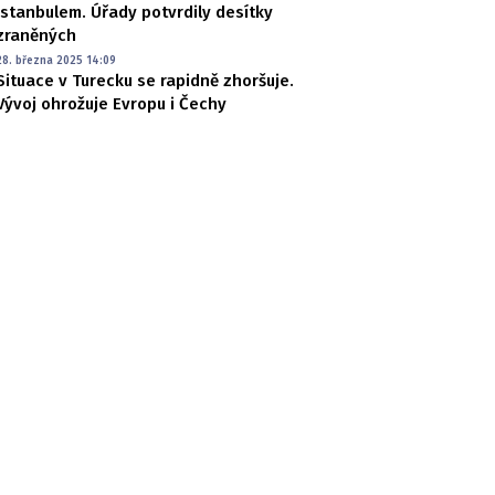
Istanbulem. Úřady potvrdily desítky
zraněných
28. března 2025 14:09
Situace v Turecku se rapidně zhoršuje.
Vývoj ohrožuje Evropu i Čechy