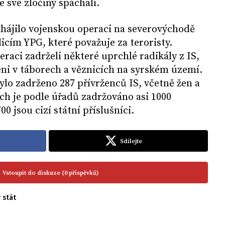
 své zločiny spáchali.
hájilo vojenskou operaci na severovýchodě
icím YPG, které považuje za teroristy.
peraci zadrželi některé uprchlé radikály z IS,
ženi v táborech a věznicích na syrském území.
bylo zadrženo 287 přívrženců IS, včetně žen a
ích je podle úřadů zadržováno asi 1000
00 jsou cizí státní příslušníci.
Sdílejte
Vstoupit do diskuze (0 příspěvků)
 stát