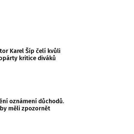
or Karel Šíp čelí kvůli
párty kritice diváků
ění oznámení důchodů.
 by měli zpozornět