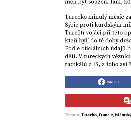
měli být souzeni tam, kde
Turecko minulý měsíc za
Sýrie proti kurdským mil
Turečtí vojáci při této o
kteří byli do té doby dr
Podle oficiálních údajů 
dětí. V tureckých věznic
radikálů z IS, z toho asi 7
Sdílejte
Témata:
Turecko
,
Francie
,
Islámský