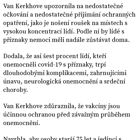
Van Kerkhove upozornila na nedostatečné
očkování a nedostatečné přijímání ochranných
opatření, jako je nošení roušek na místech s
vysokou koncentrací lidí. Podle ní by lidé s
příznaky nemoci měli nadále zůstávat doma.
Dodala, že asi šest procent lidí, kteří
onemocněli covid-19 s příznaky, trpí
dlouhodobými komplikacemi, zahrnujícími
únavu, neurologická onemocnění a srdeční
choroby.
Van Kerkhove zdůraznila, že vakcíny jsou
účinnou ochranou před závažným průběhem
onemocnění.
Navrhla, aby osoby starší 75 let a jedinci s