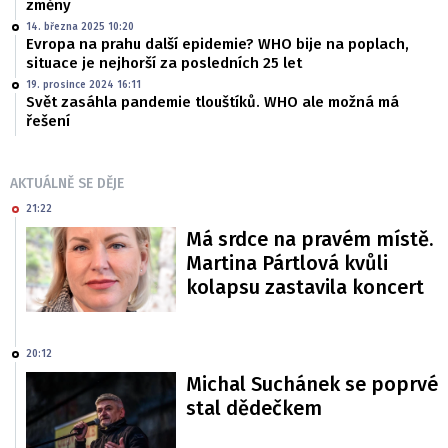
změny
14. března 2025 10:20
Evropa na prahu další epidemie? WHO bije na poplach,
situace je nejhorší za posledních 25 let
19. prosince 2024 16:11
Svět zasáhla pandemie tlouštíků. WHO ale možná má
řešení
AKTUÁLNĚ SE DĚJE
21:22
Má srdce na pravém místě.
Martina Pártlová kvůli
kolapsu zastavila koncert
20:12
Michal Suchánek se poprvé
stal dědečkem