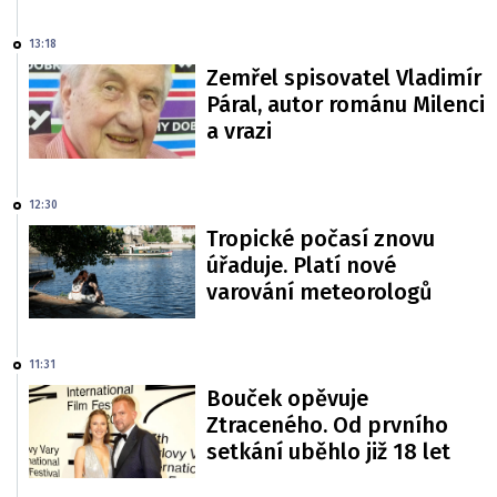
13:18
Zemřel spisovatel Vladimír
Páral, autor románu Milenci
a vrazi
12:30
Tropické počasí znovu
úřaduje. Platí nové
varování meteorologů
11:31
Bouček opěvuje
Ztraceného. Od prvního
setkání uběhlo již 18 let