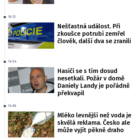
16:12
Nešťastná událost. Při
zkoušce potrubí zemřel
člověk, další dva se zranili
14:54
Hasiči se s tím dosud
nesetkali. Požár v domě
Daniely Landy je pořádně
překvapil
14:06
Mléko levnější než voda je
skvělá reklama. Česko ale
může vyjít pěkně draho