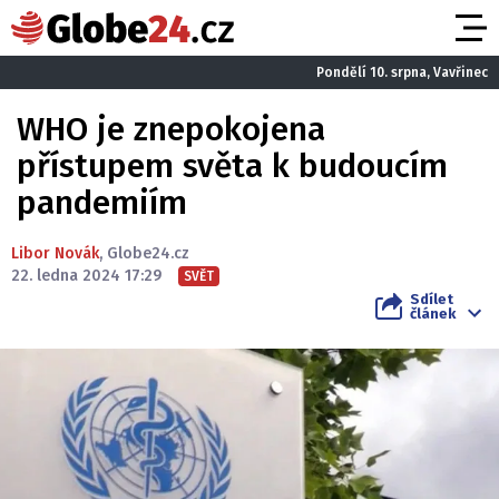
Pondělí 10. srpna, Vavřinec
WHO je znepokojena
přístupem světa k budoucím
pandemiím
Libor Novák
,
Globe24.cz
22. ledna 2024 17:29
SVĚT
Sdílet
článek