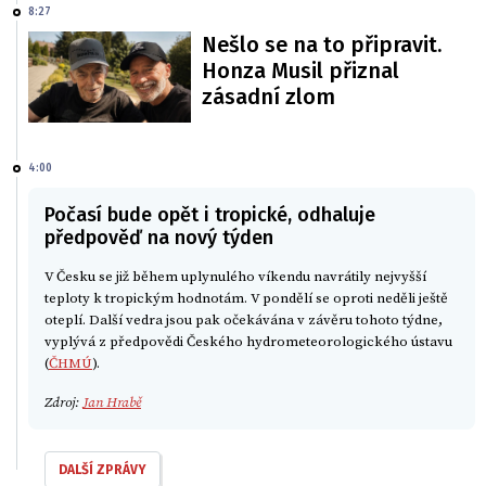
8:27
Nešlo se na to připravit.
Honza Musil přiznal
zásadní zlom
4:00
Počasí bude opět i tropické, odhaluje
předpověď na nový týden
V Česku se již během uplynulého víkendu navrátily nejvyšší
teploty k tropickým hodnotám. V pondělí se oproti neděli ještě
oteplí. Další vedra jsou pak očekávána v závěru tohoto týdne,
vyplývá z předpovědi Českého hydrometeorologického ústavu
(
ČHMÚ
).
Zdroj:
Jan Hrabě
DALŠÍ ZPRÁVY