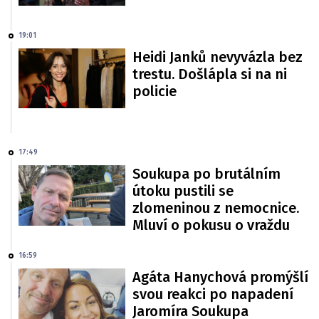
19:01
Heidi Janků nevyvázla bez
trestu. Došlápla si na ni
policie
17:49
Soukupa po brutálním
útoku pustili se
zlomeninou z nemocnice.
Mluví o pokusu o vraždu
16:59
Agáta Hanychová promýšlí
svou reakci po napadení
Jaromíra Soukupa