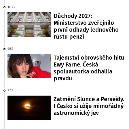
10:45
Důchody 2027:
Ministerstvo zveřejnilo
první odhady lednového
růstu penzí
9:59
Tajemství obrovského hitu
Ewy Farne. Česká
spoluautorka odhalila
pravdu
9:13
Zatmění Slunce a Perseidy.
I Česko si užije mimořádný
astronomický jev