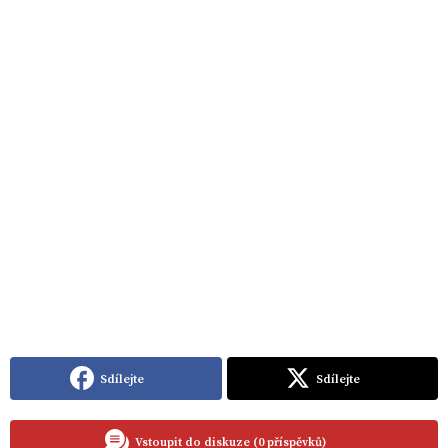
Sdílejte
Sdílejte
Vstoupit do diskuze (0 příspěvků)