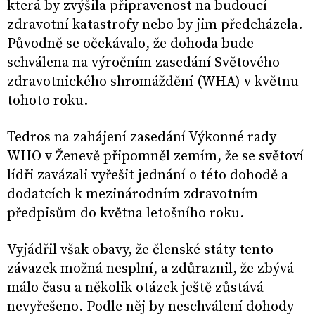
která by zvýšila připravenost na budoucí
zdravotní katastrofy nebo by jim předcházela.
Původně se očekávalo, že dohoda bude
schválena na výročním zasedání Světového
zdravotnického shromáždění (WHA) v květnu
tohoto roku.
Tedros na zahájení zasedání Výkonné rady
WHO v Ženevě připomněl zemím, že se světoví
lídři zavázali vyřešit jednání o této dohodě a
dodatcích k mezinárodním zdravotním
předpisům do května letošního roku.
Vyjádřil však obavy, že členské státy tento
závazek možná nesplní, a zdůraznil, že zbývá
málo času a několik otázek ještě zůstává
nevyřešeno. Podle něj by neschválení dohody