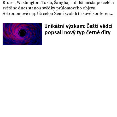
Brusel, Washington. Tokio, Šanghaj a další města po celém
světě se dnes stanou svědky průlomového objevu.
Astronomové napříč celou Zemí svolali tiskové konference
na 15:00 středoevropského času, na nichž představili nové
objevy ve zkoumání černých děr. Poprvé světu odhalili
Unikátní výzkum: Čeští vědci
fotografii horizontu událostí, čímž se po více než sto letech
popsali nový typ černé díry
definitivně potvrdila existence černých děr.