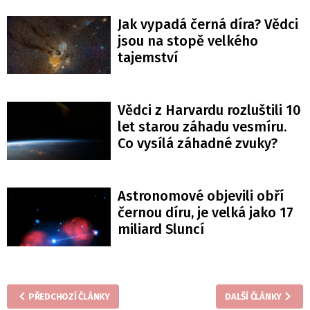
Jak vypadá černá díra? Vědci
jsou na stopě velkého
tajemství
Vědci z Harvardu rozluštili 10
let starou záhadu vesmíru.
Co vysílá záhadné zvuky?
Astronomové objevili obří
černou díru, je velká jako 17
miliard Sluncí
PŘEDCHOZÍ ČLÁNKY
DALŠÍ ČLÁNKY