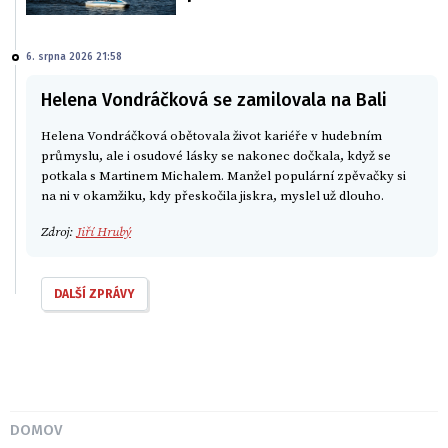
6. srpna 2026 21:58
Helena Vondráčková se zamilovala na Bali
Helena Vondráčková obětovala život kariéře v hudebním
průmyslu, ale i osudové lásky se nakonec dočkala, když se
potkala s Martinem Michalem. Manžel populární zpěvačky si
na ni v okamžiku, kdy přeskočila jiskra, myslel už dlouho.
Zdroj:
Jiří Hrubý
DALŠÍ ZPRÁVY
DOMOV