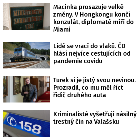
Macinka prosazuje velké
změny. V Hongkongu končí
konzulát, diplomaté míří do
Miami
Lidé se vrací do vlaků. ČD
hlásí nejvíce cestujících od
pandemie covidu
Turek si je jistý svou nevinou.
Prozradil, co mu měl říct
řidič druhého auta
Kriminalisté vyšetřují násilný
trestný čin na Valašsku