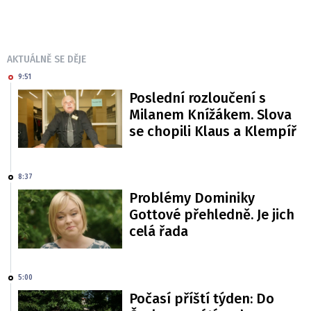
AKTUÁLNĚ SE DĚJE
9:51
Poslední rozloučení s
Milanem Knížákem. Slova
se chopili Klaus a Klempíř
8:37
Problémy Dominiky
Gottové přehledně. Je jich
celá řada
5:00
Počasí příští týden: Do