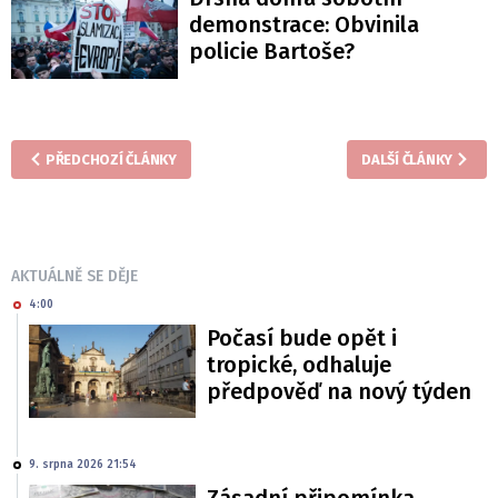
demonstrace: Obvinila
policie Bartoše?
PŘEDCHOZÍ ČLÁNKY
DALŠÍ ČLÁNKY
AKTUÁLNĚ SE DĚJE
4:00
Počasí bude opět i
tropické, odhaluje
předpověď na nový týden
9. srpna 2026 21:54