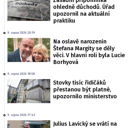
Zásadní připomínka
ohledně důchodů. Úřad
upozornil na aktuální
praktiku
9. srpna 2026 20:19
Na oslavě narozenin
Štefana Margity se děly
věci. V hlavní roli byla Lucie
Borhyová
9. srpna 2026 18:58
Stovky tisíc řidičáků
přestanou být platné,
upozornilo ministerstvo
9. srpna 2026 17:43
Julius Lavický se vrátí na