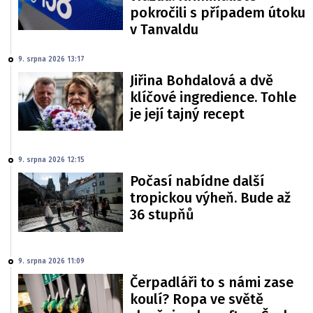
pokročili s případem útoku
v Tanvaldu
9. srpna 2026 13:17
Jiřina Bohdalová a dvě
klíčové ingredience. Tohle
je její tajný recept
9. srpna 2026 12:15
Počasí nabídne další
tropickou výheň. Bude až
36 stupňů
9. srpna 2026 11:09
Čerpadláři to s námi zase
koulí? Ropa ve světě