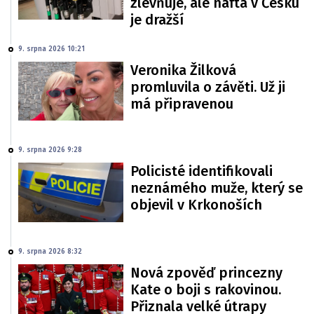
zlevňuje, ale nafta v Česku
je dražší
9. srpna 2026 10:21
Veronika Žilková
promluvila o závěti. Už ji
má připravenou
9. srpna 2026 9:28
Policisté identifikovali
neznámého muže, který se
objevil v Krkonoších
9. srpna 2026 8:32
Nová zpověď princezny
Kate o boji s rakovinou.
Přiznala velké útrapy