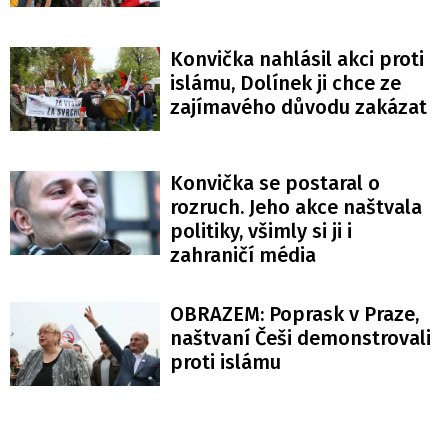
Konvička nahlásil akci proti
islámu, Dolínek ji chce ze
zajímavého důvodu zakázat
Konvička se postaral o
rozruch. Jeho akce naštvala
politiky, všimly si ji i
zahraničí média
OBRAZEM: Poprask v Praze,
naštvaní Češi demonstrovali
proti islámu