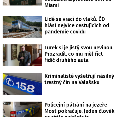
Miami
Lidé se vrací do vlaků. ČD
hlásí nejvíce cestujících od
pandemie covidu
Turek si je jistý svou nevinou.
Prozradil, co mu měl říct
řidič druhého auta
Kriminalisté vyšetřují násilný
trestný čin na Valašsku
Policejní pátrání na jezeře
Most pokračuje. Jeden člověk