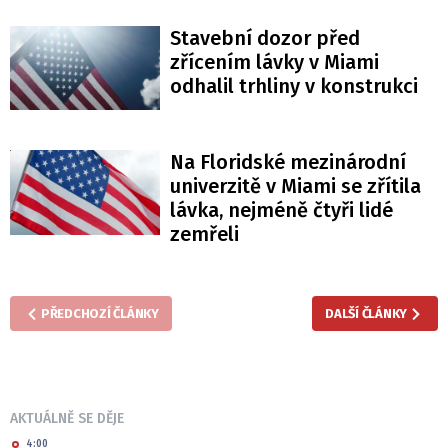
Stavební dozor před
zřícením lávky v Miami
odhalil trhliny v konstrukci
Na Floridské mezinárodní
univerzitě v Miami se zřítila
lávka, nejméně čtyři lidé
zemřeli
PŘEDCHOZÍ ČLÁNKY
DALŠÍ ČLÁNKY
AKTUÁLNĚ SE DĚJE
4:00