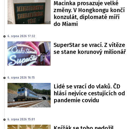
Macinka prosazuje velké
změny. V Hongkongu končí
konzulát, diplomaté míří
do Miami
6. srpna 2026 17:32
SuperStar se vrací. Z vítěze
se stane korunový milionář
6. srpna 2026 16:15
Lidé se vrací do vlaků. ČD
hlásí nejvíce cestujících od
pandemie covidu
6. srpna 2026 15:01
Knížák se toho nedožil.