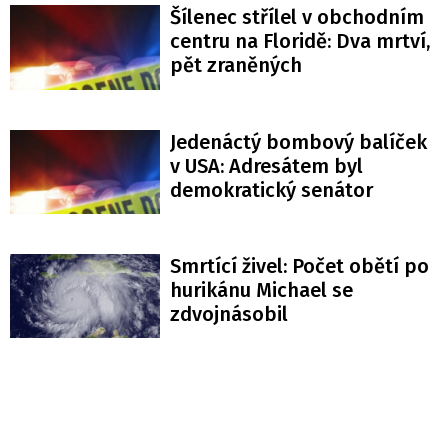
Šílenec střílel v obchodním
centru na Floridě: Dva mrtví,
pět zraněných
Jedenáctý bombový balíček
v USA: Adresátem byl
demokratický senátor
Smrtící živel: Počet obětí po
hurikánu Michael se
zdvojnásobil