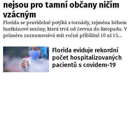
nejsou pro tamní občany ničím
vzácným
Florida se pravidelně potýká s tornády, zejména během
hurikánové sezóny, která trvá od června do listopadu. V
průměru zaznamenává stát ročně přibližně 10 až 15
tornád. V posledních letech se výskyt tornád v oblasti
zvýšil, což mezi obyvateli vyvolává obavy.
Florida eviduje rekordní
počet hospitalizovaných
pacientů s covidem-19