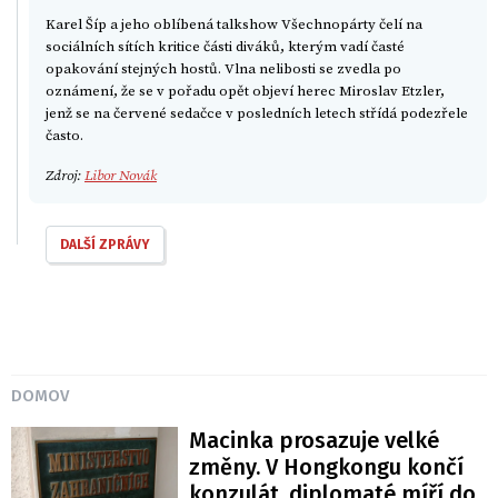
Karel Šíp a jeho oblíbená talkshow Všechnopárty čelí na
sociálních sítích kritice části diváků, kterým vadí časté
opakování stejných hostů. Vlna nelibosti se zvedla po
oznámení, že se v pořadu opět objeví herec Miroslav Etzler,
jenž se na červené sedačce v posledních letech střídá podezřele
často.
Zdroj:
Libor Novák
DALŠÍ ZPRÁVY
DOMOV
Macinka prosazuje velké
změny. V Hongkongu končí
konzulát, diplomaté míří do