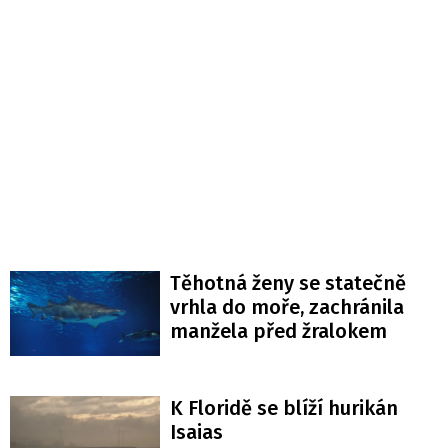
Těhotná ženy se statečně
vrhla do moře, zachránila
manžela před žralokem
K Floridě se blíží hurikán
Isaias