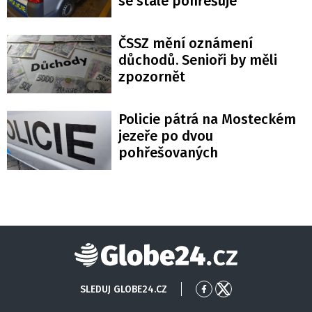
se stále pohřešuje
ČSSZ mění oznámení
důchodů. Senioři by měli
zpozornět
Policie pátrá na Mosteckém
jezeře po dvou
pohřešovaných
Globe24
SLEDUJ GLOBE24.CZ
Přejít
Přejít
na
na