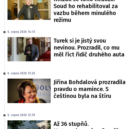
Soud ho rehabilitoval za
vazbu během minulého
režimu
6. srpna 2026 14:13
Turek si je jistý svou
nevinou. Prozradil, co mu
měl říct řidič druhého auta
6. srpna 2026 13:26
Jiřina Bohdalová prozradila
pravdu o mamince. S
češtinou byla na štíru
6. srpna 2026 12:39
Až 36 stupňů.