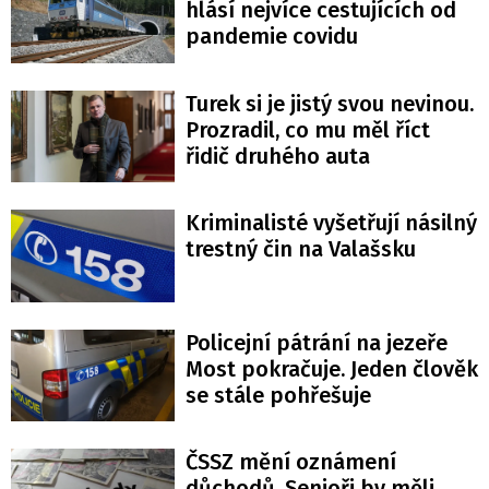
hlásí nejvíce cestujících od
pandemie covidu
Turek si je jistý svou nevinou.
Prozradil, co mu měl říct
řidič druhého auta
Kriminalisté vyšetřují násilný
trestný čin na Valašsku
Policejní pátrání na jezeře
Most pokračuje. Jeden člověk
se stále pohřešuje
ČSSZ mění oznámení
důchodů. Senioři by měli