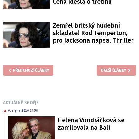
Cena klesla o třetinu
Zemřel britský hudební
skladatel Rod Temperton,
pro Jacksona napsal Thriller
PŘEDCHOZÍ ČLÁNKY
DALŠÍ ČLÁNKY
AKTUÁLNĚ SE DĚJE
6. srpna 2026 21:58
Helena Vondráčková se
zamilovala na Bali