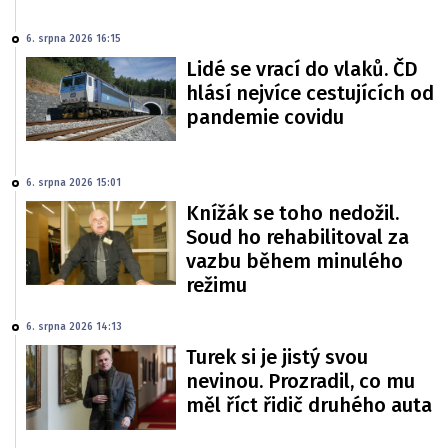
6. srpna 2026 16:15
Lidé se vrací do vlaků. ČD
hlásí nejvíce cestujících od
pandemie covidu
6. srpna 2026 15:01
Knížák se toho nedožil.
Soud ho rehabilitoval za
vazbu během minulého
režimu
6. srpna 2026 14:13
Turek si je jistý svou
nevinou. Prozradil, co mu
měl říct řidič druhého auta