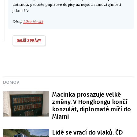
dotknou, protože papírové dopisy už nejsou samozřejmostí
jako dřív.
Zdroj:
Libor Novák
DALŠÍ ZPRÁVY
DOMOV
Macinka prosazuje velké
změny. V Hongkongu končí
konzulát, diplomaté míří do
Miami
Lidé se vrací do vlaků. ČD