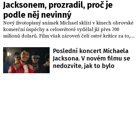
Jacksonem, prozradil, proč je
podle něj nevinný
Nový životopisný snímek Michael sklízí v kinech obrovské
komerční úspěchy a celosvětově vydělal již přes 700
milionů dolarů. Film však zároveň čelí ostré kritice za to,
že zcela opomíjí kontroverzní témata ze zpěvákova života,
včetně opakovaných obvinění ze zneužívání dětí. Proti této
Poslední koncert Michaela
kritice se nyní ostře ohradil Jeffrey Daniel,
Jacksona. V novém filmu se
jednasedmdesátiletá ikona skupiny Shalamar, který s
nedozvíte, jak to bylo
králem popu spolupracoval celých dvacet let a naučil ho
jeho slavný taneční krok moonwalk. Podle Daniela je film
záležitostí Jacksonovy rodiny a je pouze na nich, jak k jeho
ztvárnění přistoupí, přičemž veřejnost podle něj pouze
vyhledává senzace, špínu a negativitu, která byla v
Michaelově případě uměle vykonstruovaná.