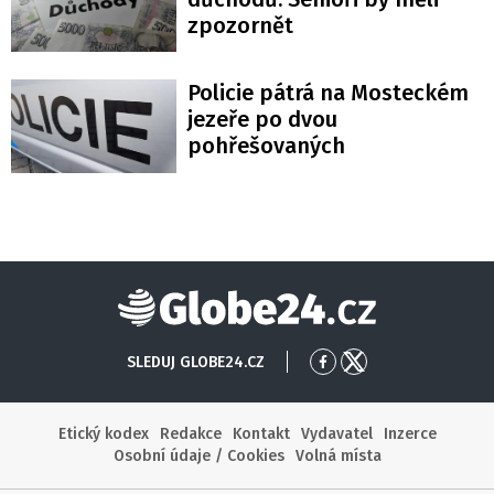
zpozornět
Policie pátrá na Mosteckém
jezeře po dvou
pohřešovaných
Globe24
SLEDUJ GLOBE24.CZ
Přejít
Přejít
na
na
Facebook
X
Etický kodex
Redakce
Kontakt
Vydavatel
Inzerce
Osobní údaje / Cookies
Volná místa