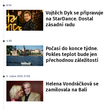
8:56
Vojtěch Dyk se připravuje
na StarDance. Dostal
zásadní radu
4:00
Počasí do konce týdne.
Pokles teplot bude jen
přechodnou záležitostí
6. srpna 2026 21:58
Helena Vondráčková se
zamilovala na Bali