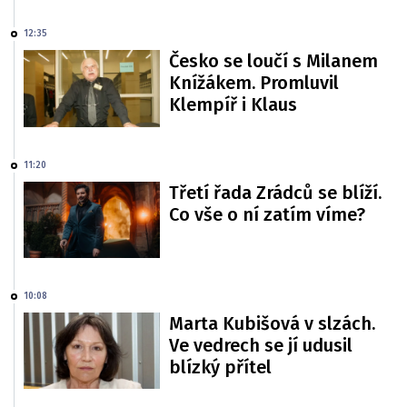
12:35
Česko se loučí s Milanem
Knížákem. Promluvil
Klempíř i Klaus
11:20
Třetí řada Zrádců se blíží.
Co vše o ní zatím víme?
10:08
Marta Kubišová v slzách.
Ve vedrech se jí udusil
blízký přítel