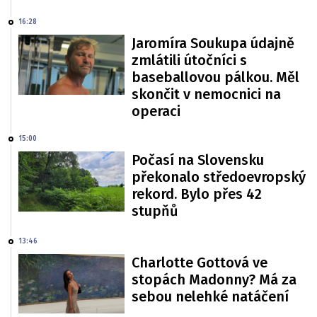
16:28
Jaromíra Soukupa údajně
zmlátili útočníci s
baseballovou pálkou. Měl
skončit v nemocnici na
operaci
15:00
Počasí na Slovensku
překonalo středoevropský
rekord. Bylo přes 42
stupňů
13:46
Charlotte Gottová ve
stopách Madonny? Má za
sebou nelehké natáčení