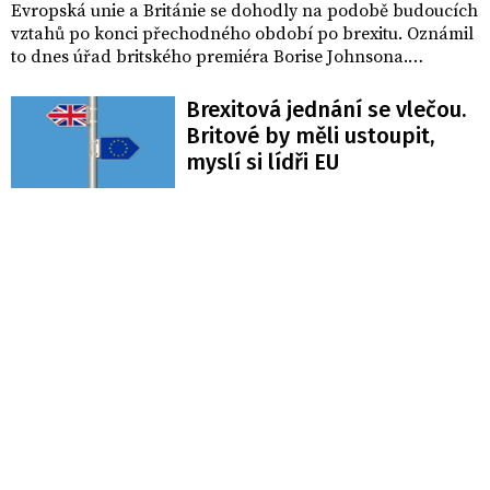
Evropská unie a Británie se dohodly na podobě budoucích
vztahů po konci přechodného období po brexitu. Oznámil
to dnes úřad britského premiéra Borise Johnsona.
"Dohoda je hotová," uvedl úřad a dosažení dohody označil
za "skvělou novinu".
Brexitová jednání se vlečou.
Britové by měli ustoupit,
myslí si lídři EU