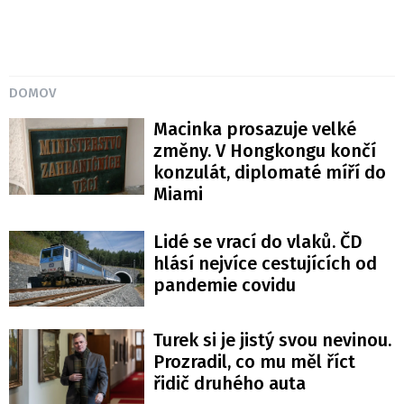
DOMOV
Macinka prosazuje velké
změny. V Hongkongu končí
konzulát, diplomaté míří do
Miami
Lidé se vrací do vlaků. ČD
hlásí nejvíce cestujících od
pandemie covidu
Turek si je jistý svou nevinou.
Prozradil, co mu měl říct
řidič druhého auta