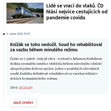
Lidé se vrací do vlaků. ČD
hlásí nejvíce cestujících od
pandemie covidu
6. srpna 2026 15:01
Knížák se toho nedožil. Soud ho rehabilitoval
za vazbu během minulého režimu
Česko se v pátek - tedy již zítra - rozloučí s Milanem Knížákem.
Rodina zesnulého umělce obdržela během náročného období
alespoň jednu dobrou zprávu. Jeden z pražských obvodních
soudů Knížáka definitivně rehabilitoval za vazební stíhání v
dobách komunistického režimu.
Zdroj:
Jiří Hrubý
DALŠÍ ZPRÁVY