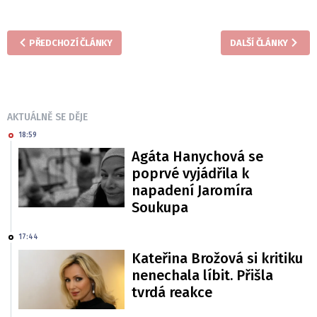
PŘEDCHOZÍ ČLÁNKY
DALŠÍ ČLÁNKY
AKTUÁLNĚ SE DĚJE
18:59
Agáta Hanychová se
poprvé vyjádřila k
napadení Jaromíra
Soukupa
17:44
Kateřina Brožová si kritiku
nenechala líbit. Přišla
tvrdá reakce