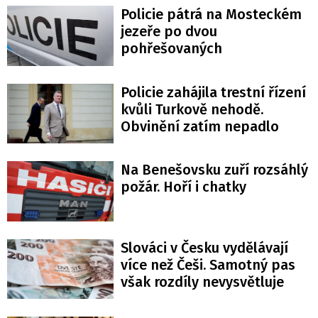
Policie pátrá na Mosteckém
jezeře po dvou
pohřešovaných
Policie zahájila trestní řízení
kvůli Turkově nehodě.
Obvinění zatím nepadlo
Na Benešovsku zuří rozsáhlý
požár. Hoří i chatky
Slováci v Česku vydělávají
více než Češi. Samotný pas
však rozdíly nevysvětluje