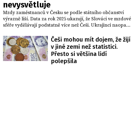
nevysvětluje
Mzdy zaměstnanců v Česku se podle státního občanství
výrazně liší. Data za rok 2025 ukazují, že Slováci ve mzdové
sféře vydělávají podstatně více než Češi. Ukrajinci naopak
za českou úrovní citelně zaostávají.
Češi mohou mít dojem, že žijí
v jiné zemi než statistici.
Přesto si většina lidí
polepšila