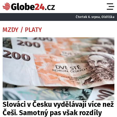
Čtvrtek 6. srpna, Oldřiška
MZDY / PLATY
Slováci v Česku vydělávají více než
Češi. Samotný pas však rozdíly