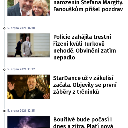
narozenin Štefana Margity.
Fanouškům přišel pozdrav
5. srpna 2026 14:10
Policie zahájila trestní
řízení kvůli Turkově
nehodě. Obvinění zatím
nepadlo
5. srpna 2026 13:22
StarDance už v zákulisí
začala. Objevily se první
záběry z tréninků
5. srpna 2026 12:35
Bouřlivé bude počasí i
dnes a zítra. Platí nová