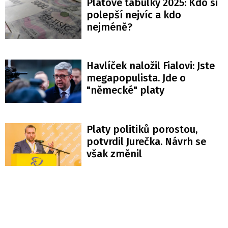
Platové tabulky 2025: Kdo si
polepší nejvíc a kdo
nejméně?
Havlíček naložil Fialovi: Jste
megapopulista. Jde o
"německé" platy
Platy politiků porostou,
potvrdil Jurečka. Návrh se
však změnil