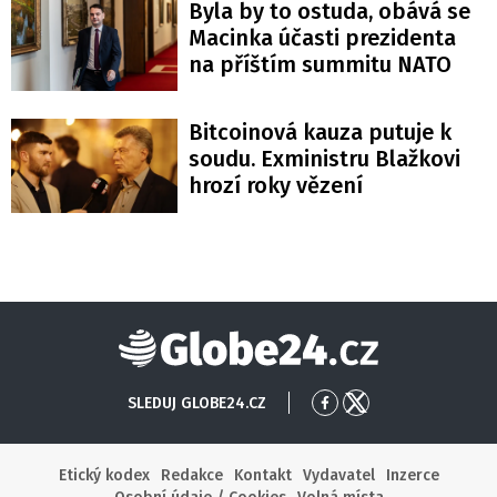
Byla by to ostuda, obává se
Macinka účasti prezidenta
na příštím summitu NATO
Bitcoinová kauza putuje k
soudu. Exministru Blažkovi
hrozí roky vězení
Globe24
SLEDUJ GLOBE24.CZ
Přejít
Přejít
na
na
Facebook
X
Etický kodex
Redakce
Kontakt
Vydavatel
Inzerce