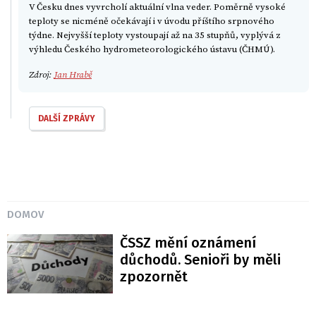
V Česku dnes vyvrcholí aktuální vlna veder. Poměrně vysoké
teploty se nicméně očekávají i v úvodu příštího srpnového
týdne. Nejvyšší teploty vystoupají až na 35 stupňů, vyplývá z
výhledu Českého hydrometeorologického ústavu (ČHMÚ).
Zdroj:
Jan Hrabě
DALŠÍ ZPRÁVY
DOMOV
ČSSZ mění oznámení
důchodů. Senioři by měli
zpozornět