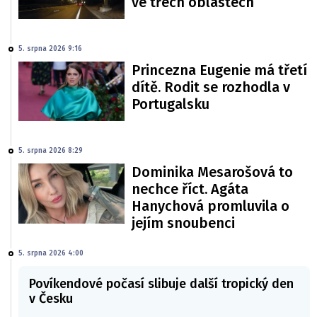
ve třech oblastech
5. srpna 2026 9:16
Princezna Eugenie má třetí
dítě. Rodit se rozhodla v
Portugalsku
5. srpna 2026 8:29
Dominika Mesarošová to
nechce říct. Agáta
Hanychová promluvila o
jejím snoubenci
5. srpna 2026 4:00
Povíkendové počasí slibuje další tropický den
v Česku