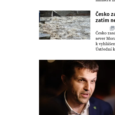
ministra ž
kandidátem
zvolen.
Česko z
zatím ne
DOMOV
Česko zasá
sever Mora
k vyhlášen
Ústřední k
probíhají