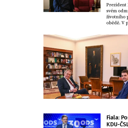
Prezident
svém odmí
životního
obědě. V p
Frekvence 
uvedl, že 
Fiala: P
KDU-ČSL