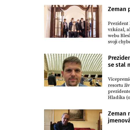
Zeman po
DOMOV
Prezident 
vzkázal, a
webu Blesk
svoji chyb
24. února 
Prezide
se stal
DOMOV
Vicepremi
resortu ž
prezident
Hladíka (
získal ma
náměstka 
Zeman n
jmenová
DOMOV