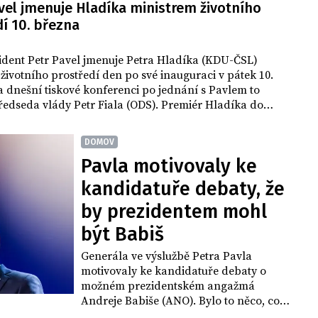
avel jmenuje Hladíka ministrem životního
í 10. března
ident Petr Pavel jmenuje Petra Hladíka (KDU-ČSL)
životního prostředí den po své inauguraci v pátek 10.
 dnešní tiskové konferenci po jednání s Pavlem to
edseda vlády Petr Fiala (ODS). Premiér Hladíka do
rhl na konci loňského roku, odmítl jej ale jmenovat
í prezident Miloš Zeman. Pavel následně termín potvrdil
DOMOV
.
Pavla motivovaly ke
kandidatuře debaty, že
by prezidentem mohl
být Babiš
Generála ve výslužbě Petra Pavla
motivovaly ke kandidatuře debaty o
možném prezidentském angažmá
Andreje Babiše (ANO). Bylo to něco, co
by si pro Česko nepřál, řekl dnes Pavel v