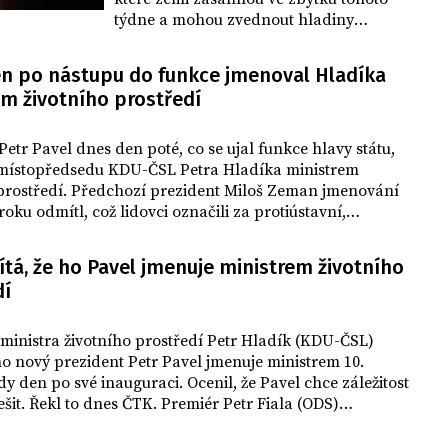
týdne a mohou zvednout hladiny
vodních toků až nad hranici třetího
stupně povodňové aktivity. Podle
en po nástupu do funkce jmenoval Hladíka
ministra životního prostředí Petra
em životního prostředí
Hladíka (KDU-ČSL) jde o situaci
podobnou té z let 1997 a 2002, kdy došlo
ke katastrofálním povodním.
Petr Pavel dnes den poté, co se ujal funkce hlavy státu,
místopředsedu KDU-ČSL Petra Hladíka ministrem
 prostředí. Předchozí prezident Miloš Zeman jmenování
oku odmítl, což lidovci označili za protiústavní,
ní žalobu ale s ohledem na končící mandát bývalé
u nepodali. Vláda nebyla kompletní od začátku
ítá, že ho Pavel jmenuje ministrem životního
 kdy ze zdravotních důvodů skončila na ministerstvu
dí
 prostředí (MŽP) Anna Hubáčková (za KDU-ČSL).
ministra životního prostředí Petr Hladík (KDU-ČSL)
 ho nový prezident Petr Pavel jmenuje ministrem 10.
dy den po své inauguraci. Ocenil, že Pavel chce záležitost
ešit. Řekl to dnes ČTK. Premiér Petr Fiala (ODS)
 Hladíka do funkce už koncem loňského roku, prezident
an ho ale odmítl jmenovat.