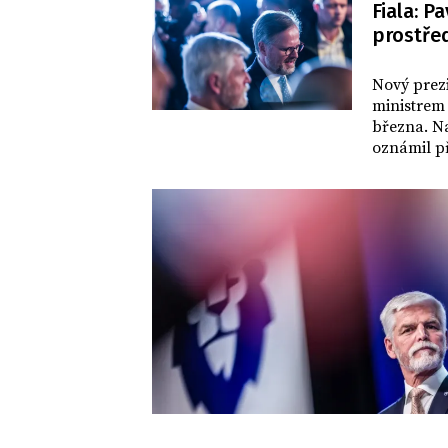
Fiala: P
prostřed
DOMOV
Nový prez
ministrem 
března. Na
oznámil př
funkce nav
dosluhujíc
na twitteru