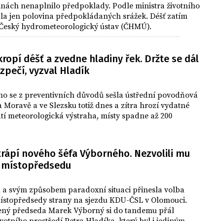
inách nenaplnilo předpoklady. Podle ministra životního
la jen polovina předpokládaných srážek. Déšť zatím
Český hydrometeorologický ústav (ČHMÚ).
ropí déšť a zvedne hladiny řek. Držte se dál
zpečí, vyzval Hladík
no se z preventivních důvodů sešla ústřední povodňová
 Moravě a ve Slezsku totiž dnes a zítra hrozí vydatné
atí meteorologická výstraha, místy spadne až 200
.
trápí nového šéfa Výborného. Nezvolili mu
 místopředsedu
 a svým způsobem paradoxní situaci přinesla volba
ístopředsedy strany na sjezdu KDU-ČSL v Olomouci.
ený předseda Marek Výborný si do tandemu přál