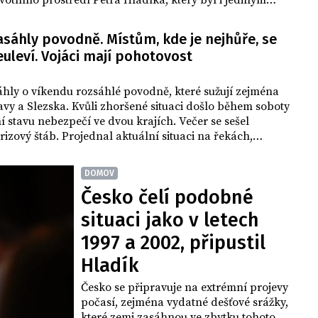
ivotního prostředí Petra Hladíka, který byl i jediným
 na funkci. Přesto v první dvoukolové volbě nebyl
asáhly povodně. Místům, kde je nejhůře, se
uleví. Vojáci mají pohotovost
hly o víkendu rozsáhlé povodně, které sužují zejména
vy a Slezska. Kvůli zhoršené situaci došlo během soboty
í stavu nebezpečí ve dvou krajích. Večer se sešel
rizový štáb. Projednal aktuální situaci na řekách,
cí evakuace či nasazení armády.
DOMOV
Česko čelí podobné
situaci jako v letech
1997 a 2002, připustil
Hladík
Česko se připravuje na extrémní projevy
počasí, zejména vydatné dešťové srážky,
které zemi zasáhnou ve zbytku tohoto