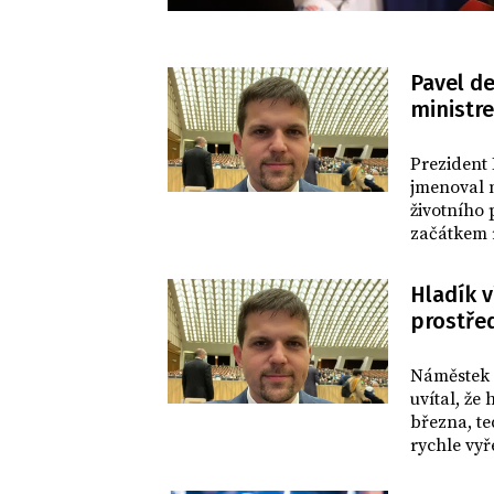
Pavel d
ministr
DOMOV
Prezident 
jmenoval 
životního
začátkem r
kompetenč
hlavy stát
Hladík v
listopadu,
prostře
životního
DOMOV
Náměstek 
uvítal, že
března, te
rychle vyř
navrhoval
Miloš Zem