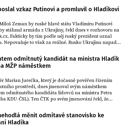
České televizi po volebním vítězství nad
slal vzkaz Putinovi a promluvil o Hladíkovi
Babišem. Uvedl rovněž, že po vítězství
zatím nemluvil ani s Babišem, ani se
Miloš Zeman by ruské hlavě státu Vladimiru Putinovi
současným prezidentem Milošem
by stáhnul armádu z Ukrajiny, řekl dnes v rozhovoru na
Zemanem.
.cz. Fakticky by tím podle něj ruský prezident uznal
u. Nepovažuje to však za reálné. Rusko Ukrajinu napadlo
loňského roku.
ntem odmítnutý kandidát na ministra Hladík
 na MŽP náměstkem
ér Marian Jurečka, který je dočasně pověřen řízením
ivotního prostředí, dnes jmenoval svým náměstkem
em odmítnutého kandidáta lidovců na ministra Petra
oba KDU-ČSL). Ten ČTK po svém jmenování řekl, že
ximální rozsah kompetencí, které může ministr na svého
delegovat.
ehodlá měnit odmítavé stanovisko ke
ní Hladíka