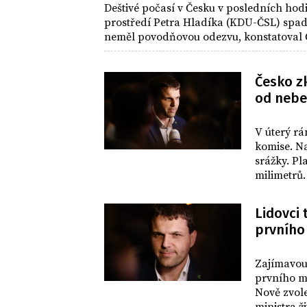
Deštivé počasí v Česku v posledních hod
prostředí Petra Hladíka (KDU-ČSL) spad
neměl povodňovou odezvu, konstatoval 
Česko zk
od nebe
POČASÍ
V úterý rá
komise. Na
srážky. Pl
milimetrů
Lidovci 
prvního
DOMOV
Zajímavou
prvního m
Nově zvol