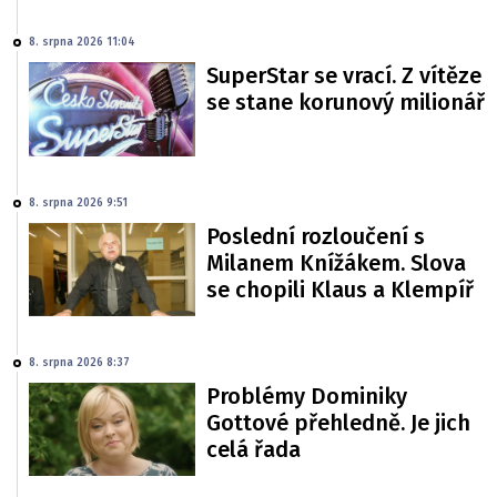
8. srpna 2026 11:04
SuperStar se vrací. Z vítěze
se stane korunový milionář
8. srpna 2026 9:51
Poslední rozloučení s
Milanem Knížákem. Slova
se chopili Klaus a Klempíř
8. srpna 2026 8:37
Problémy Dominiky
Gottové přehledně. Je jich
celá řada