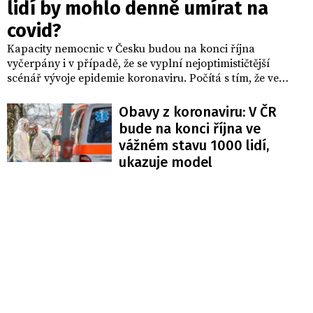
lidí by mohlo denně umírat na
covid?
Kapacity nemocnic v Česku budou na konci října
vyčerpány i v případě, že se vyplní nejoptimističtější
scénář vývoje epidemie koronaviru. Počítá s tím, že ve
druhé polovině měsíce bude průměrně přibývat téměř
7000 nakažených denně, v říjnu podle něj zemře s
Obavy z koronaviru: V ČR
koronavirem téměř 1000 lidí. Nejkrizovější scénář pak
bude na konci října ve
počítá s 1755 zemřelými a 22.000 nakaženými za den.
vážném stavu 1000 lidí,
ukazuje model