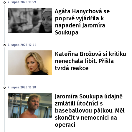
7. srpna 2026 18:59
Agáta Hanychová se
poprvé vyjádřila k
napadení Jaromíra
Soukupa
7. srpna 2026 17:44
Kateřina Brožová si kritiku
nenechala líbit. Přišla
tvrdá reakce
7. srpna 2026 16:28
Jaromíra Soukupa údajně
zmlátili útočníci s
baseballovou pálkou. Měl
skončit v nemocnici na
operaci