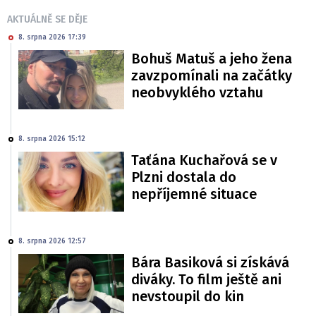
AKTUÁLNĚ SE DĚJE
8. srpna 2026 17:39
Bohuš Matuš a jeho žena
zavzpomínali na začátky
neobvyklého vztahu
8. srpna 2026 15:12
Taťána Kuchařová se v
Plzni dostala do
nepříjemné situace
8. srpna 2026 12:57
Bára Basiková si získává
diváky. To film ještě ani
nevstoupil do kin