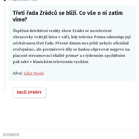
Třetí řada Zrádců se blíží. Co vše o ní zatím
víme?
Úspěšná detektivní reality show Zrádci se na televizní
obrazovky vrátí již letos v září, kdy televize Prima odstartuje její
očekávanou třetí řadu. Přesné datum sice ještě nebylo oficiálně
zveřejněno, ale premiérové díly se budou objevovat nejprve na
placené streamovací službě prima+ a s týdenním zpožděním
pak také v klasickém televizním vysílání.
Zdroj:
Libor Novák
DALŠÍ ZPRÁVY
DOMOV