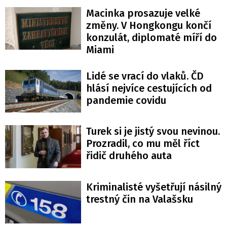
Macinka prosazuje velké
změny. V Hongkongu končí
konzulát, diplomaté míří do
Miami
Lidé se vrací do vlaků. ČD
hlásí nejvíce cestujících od
pandemie covidu
Turek si je jistý svou nevinou.
Prozradil, co mu měl říct
řidič druhého auta
Kriminalisté vyšetřují násilný
trestný čin na Valašsku