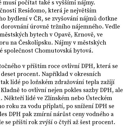
 musí počítat také s vyššími nájmy.
čnosti Residomo, která je největším
o bydlení v ČR, se zvyšování nájmů dotkne
i dorovnání úrovně tržního nájemného. Vedle
městských bytech v Opavě, Krnově, ve
oru na Českolipsku. Nájmy v městských
é společnost Chomutovská bytová.
točného v příštím roce ovlivní DPH, která se
a deset procent. Například v okresních
tak lidé po loňském zdražování tepla zažijí
 Kladně to ovlivní nejen pokles sazby DPH, ale
u. Někteří lidé ve Zlínském nebo Ústeckém
ího roku za vodu připlatí, po snížení DPH se
kles DPH pak zmírní nárůst ceny vodného a
 se příští rok zvýší o čtyři až šest procent.