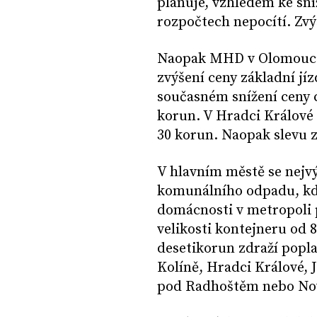
plánuje, vzhledem ke sn
rozpočtech nepocítí. Zvý
Naopak MHD v Olomouci b
zvýšení ceny základní jí
současném snížení ceny 
korun. V Hradci Králové 
30 korun. Naopak slevu zí
V hlavním městě se nejvý
komunálního odpadu, kde
domácnosti v metropoli p
velikosti kontejneru od 
desetikorun zdraží popl
Kolíně, Hradci Králové, 
pod Radhoštěm nebo Nov