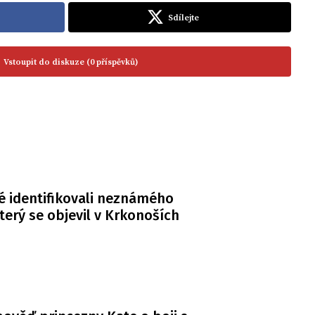
Sdílejte
Vstoupit do diskuze (0 příspěvků)
té identifikovali neznámého
terý se objevil v Krkonoších