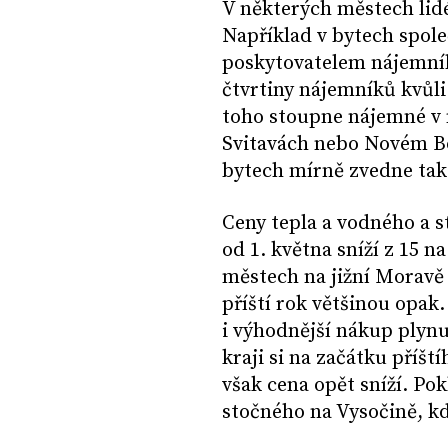
V některých městech lidé
Například v bytech spole
poskytovatelem nájemníh
čtvrtiny nájemníků kvůl
toho stoupne nájemné v 
Svitavách nebo Novém B
bytech mírně zvedne tak
Ceny tepla a vodného a s
od 1. května sníží z 15 n
městech na jižní Moravě 
příští rok většinou opak.
i výhodnější nákup plyn
kraji si na začátku příšt
však cena opět sníží. Po
stočného na Vysočině, kde