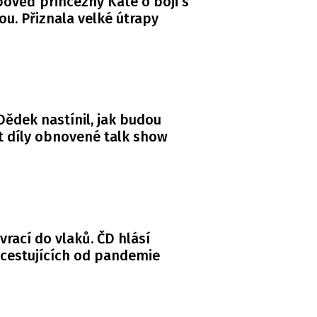
ověď princezny Kate o boji s
ou. Přiznala velké útrapy
ědek nastínil, jak budou
 díly obnovené talk show
 vrací do vlaků. ČD hlásí
 cestujících od pandemie