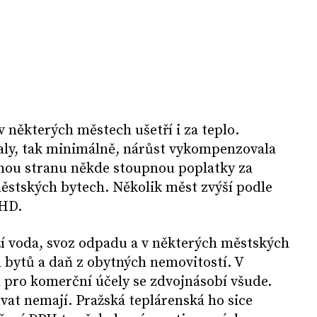
v některých městech ušetří i za teplo.
aly, tak minimálně, nárůst vykompenzovala
uhou stranu někde stoupnou poplatky za
stských bytech. Několik měst zvýší podle
MHD.
ží voda, svoz odpadu a v některých městských
 bytů a daň z obytných nemovitostí. V
 pro komerční účely se zdvojnásobí všude.
ovat nemají. Pražská teplárenská ho sice