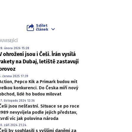
Sdílet
článek
UVISEJÍCÍ
28. února 2026 15:28
V ohrožení jsou i Češi. Írán vysílá
rakety na Dubaj, letiště zastavují
provoz
5. června 2025 17:39
Action, Pepco Kik a Primark budou mít
velkou konkurenci. Do Česka míří nový
obchod, lidé ho budou milovat
17. listopadu 2024 12:36
Češi jsou nešťastní. Situace se po roce
1989 nevyvíjela podle jejich představ,
tvrdí víc jak polovina národa
10. září 2024 21:24
Češi by souhlasili s vyššími daněmi za