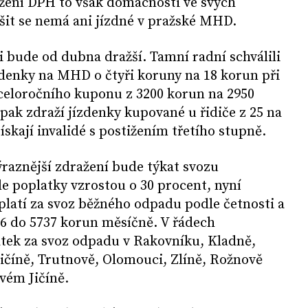
ížení DPH to však domácnosti ve svých
šit se nemá ani jízdné v pražské MHD.
ude od dubna dražší. Tamní radní schválili
zdenky na MHD o čtyři koruny na 18 korun při
celoročního kuponu z 3200 korun na 2950
pak zdraží jízdenky kupované u řidiče z 25 na
skají invalidé s postižením třetího stupně.
raznější zdražení bude týkat svozu
 poplatky vzrostou o 30 procent, nyní
latí za svoz běžného odpadu podle četnosti a
86 do 5737 korun měsíčně. V řádech
atek za svoz odpadu v Rakovníku, Kladně,
Jičíně, Trutnově, Olomouci, Zlíně, Rožnově
ém Jičíně.