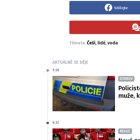
Sdílejte
Témata:
Češi
,
lidé
,
voda
AKTUÁLNĚ SE DĚJE
9:28
DOMOV
Policis
muže, k
8:32
REVUE