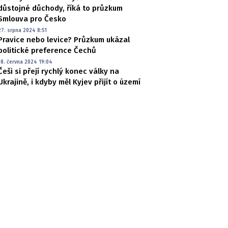
důstojné důchody, říká to průzkum
Smlouva pro Česko
27. srpna 2024 8:51
Pravice nebo levice? Průzkum ukázal
politické preference Čechů
18. června 2024 19:04
Češi si přejí rychlý konec války na
Ukrajině, i kdyby měl Kyjev přijít o území