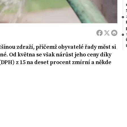
tšinou zdraží, přičemž obyvatelé řady měst si
né. Od května se však nárůst jeho ceny díky
(DPH) z 15 na deset procent zmírní a někde