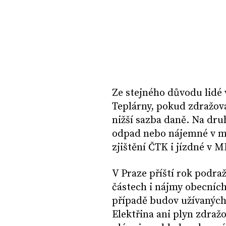
Ze stejného důvodu lidé 
Teplárny, pokud zdražov
nižší sazba daně. Na dr
odpad nebo nájemné v mě
zjištění ČTK i jízdné v 
V Praze příští rok podra
částech i nájmy obecních
případě budov užívaných
Elektřina ani plyn zdraž