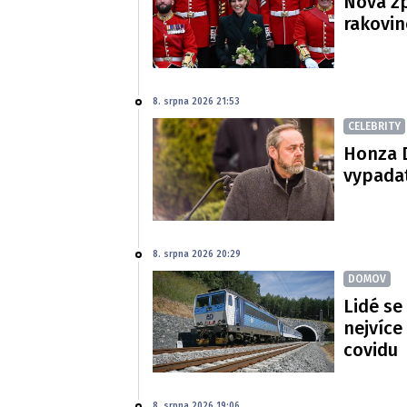
Nová zp
rakovin
8. srpna 2026 21:53
CELEBRITY
Honza D
vypadat
8. srpna 2026 20:29
DOMOV
Lidé se
nejvíce
covidu
8. srpna 2026 19:06