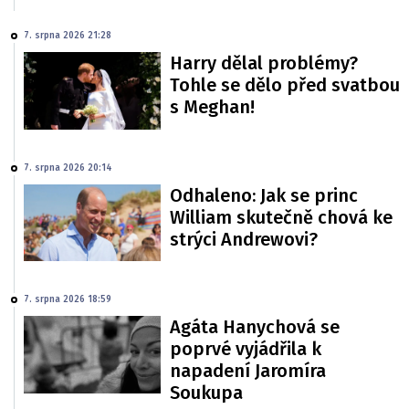
7. srpna 2026 21:28
Harry dělal problémy?
Tohle se dělo před svatbou
s Meghan!
7. srpna 2026 20:14
Odhaleno: Jak se princ
William skutečně chová ke
strýci Andrewovi?
7. srpna 2026 18:59
Agáta Hanychová se
poprvé vyjádřila k
napadení Jaromíra
Soukupa