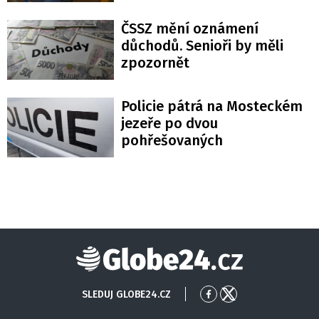
ČSSZ mění oznámení
důchodů. Senioři by měli
zpozornět
Policie pátrá na Mosteckém
jezeře po dvou
pohřešovaných
Globe24
SLEDUJ GLOBE24.CZ
Přejít
Přejít
na
na