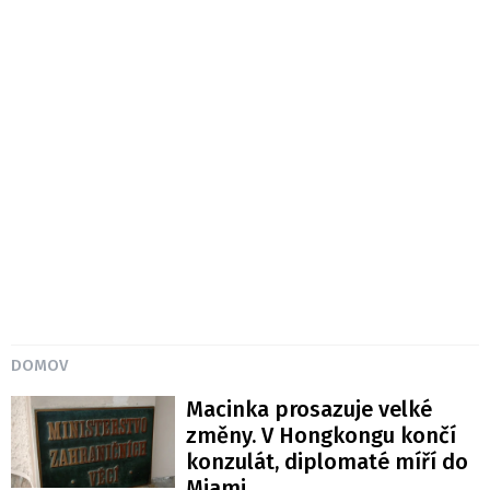
DOMOV
Macinka prosazuje velké
změny. V Hongkongu končí
konzulát, diplomaté míří do
Miami