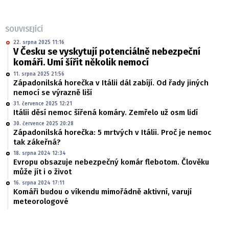
SOUVISEJÍCÍ
22. srpna 2025 11:16
V Česku se vyskytují potenciálně nebezpeční
komáři. Umí šířit několik nemocí
11. srpna 2025 21:56
Západonilská horečka v Itálii dál zabíjí. Od řady jiných
nemocí se výrazně liší
31. července 2025 12:21
Itálii děsí nemoc šířená komáry. Zemřelo už osm lidí
30. července 2025 20:28
Západonilská horečka: 5 mrtvých v Itálii. Proč je nemoc
tak zákeřná?
18. srpna 2024 12:34
Evropu obsazuje nebezpečný komár flebotom. Člověku
může jít i o život
16. srpna 2024 17:11
Komáři budou o víkendu mimořádně aktivní, varují
meteorologové