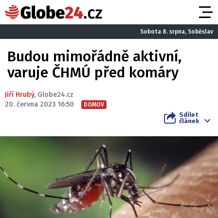
Sobota 8. srpna, Soběslav
Budou mimořádně aktivní,
varuje ČHMÚ před komáry
Jiří Hrubý
,
Globe24.cz
20. června 2023 16:50
DOMOV
Sdílet
článek