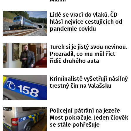
Lidé se vrací do vlaků. ČD
hlásí nejvíce cestujících od
pandemie covidu
Turek si je jistý svou nevinou.
Prozradil, co mu měl říct
řidič druhého auta
Kriminalisté vyšetřují násilný
trestný čin na Valašsku
Policejní pátrání na jezeře
Most pokračuje. Jeden člověk
se stále pohřešuje