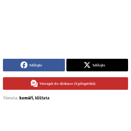
Sdílejte
Sdílejte
Vstoupit do diskuze (0 příspěvků)
Témata:
komáři
,
klíšťata