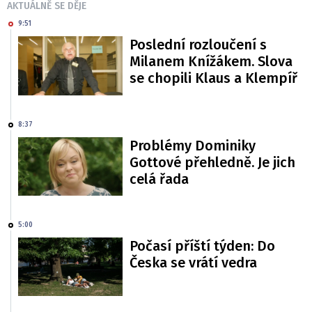
AKTUÁLNĚ SE DĚJE
9:51
Poslední rozloučení s
Milanem Knížákem. Slova
se chopili Klaus a Klempíř
8:37
Problémy Dominiky
Gottové přehledně. Je jich
celá řada
5:00
Počasí příští týden: Do
Česka se vrátí vedra