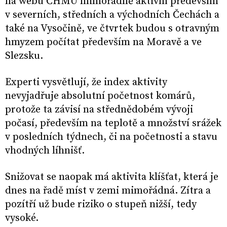
na webu ČHMÚ mimořádně aktivní především
v severních, středních a východních Čechách a
také na Vysočině, ve čtvrtek budou s otravným
hmyzem počítat především na Moravě a ve
Slezsku.
Experti vysvětlují, že index aktivity
nevyjadřuje absolutní početnost komárů,
protože ta závisí na střednědobém vývoji
počasí, především na teplotě a množství srážek
v posledních týdnech, či na početnosti a stavu
vhodných líhnišť.
Snižovat se naopak má aktivita klíšťat, která je
dnes na řadě míst v zemi mimořádná. Zítra a
pozítří už bude riziko o stupeň nižší, tedy
vysoké.