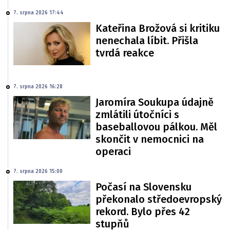
7. srpna 2026 17:44
Kateřina Brožová si kritiku
nenechala líbit. Přišla
tvrdá reakce
7. srpna 2026 16:28
Jaromíra Soukupa údajně
zmlátili útočníci s
baseballovou pálkou. Měl
skončit v nemocnici na
operaci
7. srpna 2026 15:00
Počasí na Slovensku
překonalo středoevropský
rekord. Bylo přes 42
stupňů