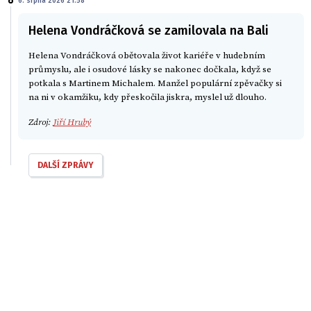
6. srpna 2026 21:58
Helena Vondráčková se zamilovala na Bali
Helena Vondráčková obětovala život kariéře v hudebním
průmyslu, ale i osudové lásky se nakonec dočkala, když se
potkala s Martinem Michalem. Manžel populární zpěvačky si
na ni v okamžiku, kdy přeskočila jiskra, myslel už dlouho.
Zdroj:
Jiří Hrubý
DALŠÍ ZPRÁVY