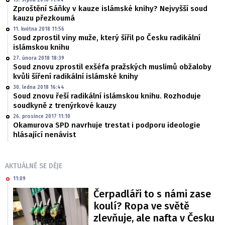
13. srpna 2018 11:44
Zproštění Sáňky v kauze islámské knihy? Nejvyšší soud
kauzu přezkoumá
11. května 2018 11:56
Soud zprostil viny muže, který šířil po Česku radikální
islámskou knihu
27. února 2018 18:39
Soud znovu zprostil exšéfa pražských muslimů obžaloby
kvůli šíření radikální islámské knihy
30. ledna 2018 16:44
Soud znovu řeší radikální islámskou knihu. Rozhoduje
soudkyně z trenýrkové kauzy
26. prosince 2017 11:10
Okamurova SPD navrhuje trestat i podporu ideologie
hlásající nenávist
AKTUÁLNĚ SE DĚJE
11:09
Čerpadláři to s námi zase
koulí? Ropa ve světě
zlevňuje, ale nafta v Česku