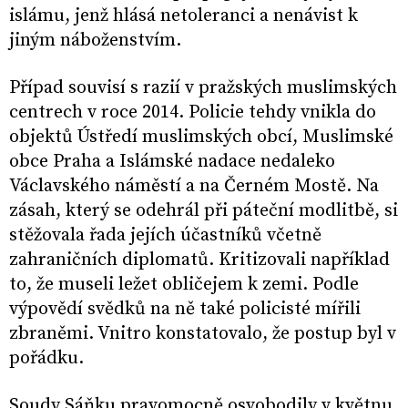
islámu, jenž hlásá netoleranci a nenávist k
jiným náboženstvím.
Případ souvisí s razií v pražských muslimských
centrech v roce 2014. Policie tehdy vnikla do
objektů Ústředí muslimských obcí, Muslimské
obce Praha a Islámské nadace nedaleko
Václavského náměstí a na Černém Mostě. Na
zásah, který se odehrál při páteční modlitbě, si
stěžovala řada jejích účastníků včetně
zahraničních diplomatů. Kritizovali například
to, že museli ležet obličejem k zemi. Podle
výpovědí svědků na ně také policisté mířili
zbraněmi. Vnitro konstatovalo, že postup byl v
pořádku.
Soudy Sáňku pravomocně osvobodily v květnu