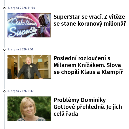
8. srpna 2026 11:04
SuperStar se vrací. Z vítěze
se stane korunový milionář
8. srpna 2026 9:51
Poslední rozloučení s
Milanem Knížákem. Slova
se chopili Klaus a Klempíř
8. srpna 2026 8:37
Problémy Dominiky
Gottové přehledně. Je jich
celá řada