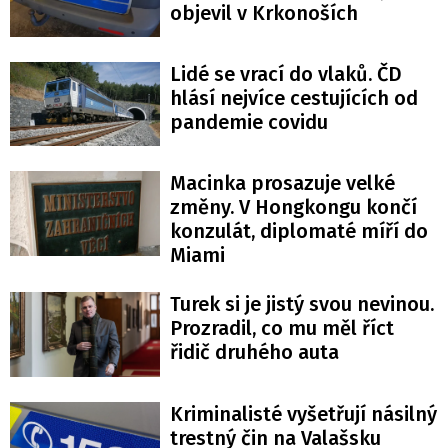
objevil v Krkonoších
Lidé se vrací do vlaků. ČD
hlásí nejvíce cestujících od
pandemie covidu
Macinka prosazuje velké
změny. V Hongkongu končí
konzulát, diplomaté míří do
Miami
Turek si je jistý svou nevinou.
Prozradil, co mu měl říct
řidič druhého auta
Kriminalisté vyšetřují násilný
trestný čin na Valašsku