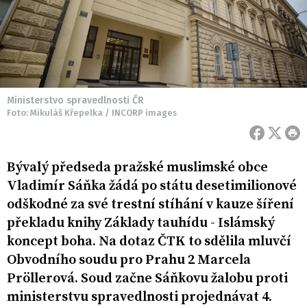
Ministerstvo spravedlnosti ČR
Foto: Mikuláš Křepelka / INCORP images
Bývalý předseda pražské muslimské obce
Vladimír Sáňka žádá po státu desetimilionové
odškodné za své trestní stíhání v kauze šíření
překladu knihy Základy tauhídu - Islámský
koncept boha. Na dotaz ČTK to sdělila mluvčí
Obvodního soudu pro Prahu 2 Marcela
Pröllerová. Soud začne Sáňkovu žalobu proti
ministerstvu spravedlnosti projednávat 4.