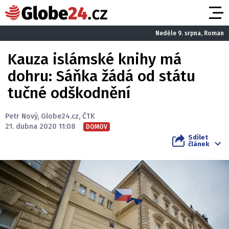
Neděle 9. srpna, Roman
Kauza islámské knihy má
dohru: Sáňka žádá od státu
tučné odškodnění
Petr Nový
,
Globe24.cz
,
ČTK
21. dubna 2020 11:08
DOMOV
Sdílet
článek