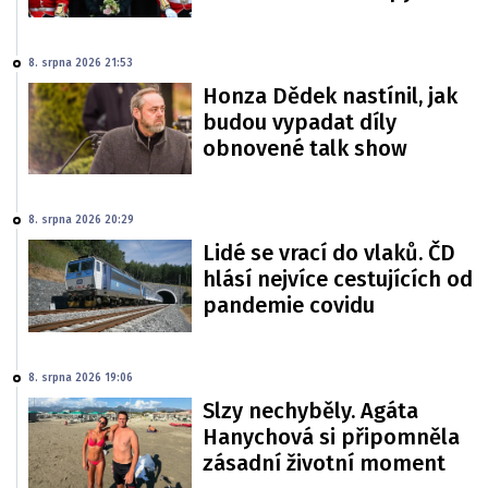
8. srpna 2026 21:53
Honza Dědek nastínil, jak
budou vypadat díly
obnovené talk show
8. srpna 2026 20:29
Lidé se vrací do vlaků. ČD
hlásí nejvíce cestujících od
pandemie covidu
8. srpna 2026 19:06
Slzy nechyběly. Agáta
Hanychová si připomněla
zásadní životní moment