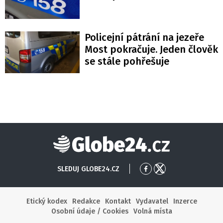
Policejní pátrání na jezeře
Most pokračuje. Jeden člověk
se stále pohřešuje
Globe24
SLEDUJ GLOBE24.CZ
Přejít
Přejít
na
na
Facebook
X
Etický kodex
Redakce
Kontakt
Vydavatel
Inzerce
Osobní údaje / Cookies
Volná místa