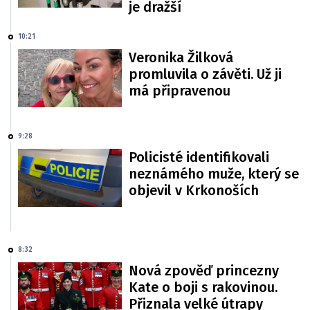
je dražší
10:21
Veronika Žilková
promluvila o závěti. Už ji
má připravenou
9:28
Policisté identifikovali
neznámého muže, který se
objevil v Krkonoších
8:32
Nová zpověď princezny
Kate o boji s rakovinou.
Přiznala velké útrapy