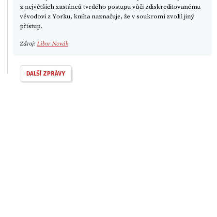
z největších zastánců tvrdého postupu vůči zdiskreditovanému
vévodovi z Yorku, kniha naznačuje, že v soukromí zvolil jiný
přístup.
Zdroj:
Libor Novák
DALŠÍ ZPRÁVY