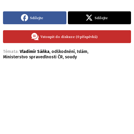
Sdílejte
Sdílejte
Vstoupit do diskuze (0 příspěvků)
Témata:
Vladimír Sáňka
,
odškodnění
,
Islám
,
Ministerstvo spravedlnosti ČR
,
soudy