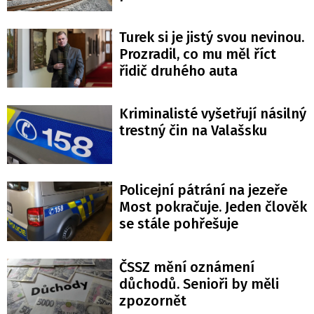
Turek si je jistý svou nevinou.
Prozradil, co mu měl říct
řidič druhého auta
Kriminalisté vyšetřují násilný
trestný čin na Valašsku
Policejní pátrání na jezeře
Most pokračuje. Jeden člověk
se stále pohřešuje
ČSSZ mění oznámení
důchodů. Senioři by měli
zpozornět