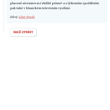
placené streamovací službě prima+ a s týdenním zpožděním
pak také v klasickém televizním vysílání.
Zdroj:
Libor Novák
DALŠÍ ZPRÁVY