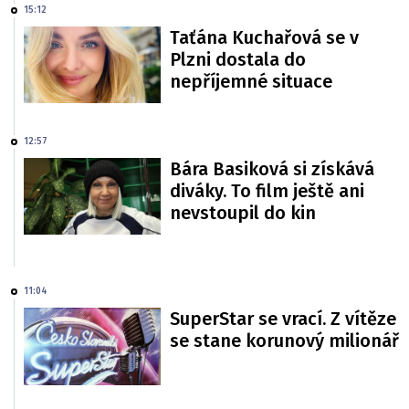
15:12
Taťána Kuchařová se v
Plzni dostala do
nepříjemné situace
12:57
Bára Basiková si získává
diváky. To film ještě ani
nevstoupil do kin
11:04
SuperStar se vrací. Z vítěze
se stane korunový milionář