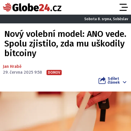
Sobota 8. srpna, Soběslav
Nový volební model: ANO vede.
Spolu zjistilo, zda mu uškodily
bitcoiny
Jan Hrabě
29. června 2025 9:58
DOMOV
Sdílet
článek