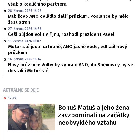
však o koaličního partnera
28. června 2026 14:03
Babišovo ANO ovládlo další průzkum. Poslance by mělo
šest stran
27. června 2026 14:58
Češi půjdou volit v říjnu, rozhodl prezident Pavel
15. června 2026 10:02
Motoristé jsou na hraně, ANO jasně vede, odhalil nový
průzkum
14. června 2026 16:14
Nový průzkum: Volby by vyhrálo ANO, do Sněmovny by se
dostali i Motoristé
AKTUÁLNĚ SE DĚJE
17:39
Bohuš Matuš a jeho žena
zavzpomínali na začátky
neobvyklého vztahu