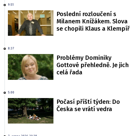
9:51
Poslední rozloučení s
Milanem Knížákem. Slova
se chopili Klaus a Klempíř
8:37
Problémy Dominiky
Gottové přehledně. Je jich
celá řada
5:00
Počasí příští týden: Do
Česka se vrátí vedra