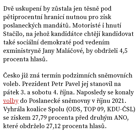
Dvě uskupení by zůstala jen těsně pod
pětiprocentní hranicí nutnou pro zisk
poslaneckých mandátů. Motoristé i hnutí
Stačilo, na jehož kandidátce chtějí kandidovat
také sociální demokraté pod vedením
exministryně Jany Maláčové, by obdrželi 4,5
procenta hlasů.
Česko již zná termín podzimních sněmovních
voleb. Prezident Petr Pavel jej stanovil na
pátek 3. a sobotu 4. října. Naposledy se konaly
volby
do Poslanecké sněmovny v říjnu 2021.
Vyhrála koalice Spolu (ODS, TOP 09, KDU-ČSL)
se ziskem 27,79 procenta před druhým ANO,
které obdrželo 27,12 procenta hlasů.