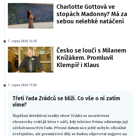
Charlotte Gottová ve
stopách Madonny? Má za
sebou nelehké natáčení
7. srpna 2026 12:35
Česko se loučí s Milanem
Knížákem. Promluvil
Klempíř i Klaus
7. srpna 2026 11:20
Třetí řada Zrádců se blíží. Co vše o ní zatím
víme?
Úspěšná detektivní reality show Zrádci se na televizní
obrazovky vrátí již letos v září, kdy televize Prima odstartuje její
očekávanou třetí řadu. Přesné datum sice ještě nebylo oficiálně
zveřejněno, ale premiérové díly se budou objevovat nejprve na