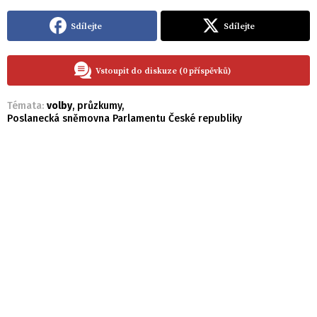
Sdílejte
Sdílejte
Vstoupit do diskuze (0 příspěvků)
Témata:
volby
,
průzkumy
,
Poslanecká sněmovna Parlamentu České republiky