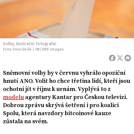
Volby, ilustrační fotografie.
Foto: Fero Deák / INCORP images
Sněmovní volby by v červnu vyhrálo opoziční
hnutí ANO. Volit ho chce třetina lidí, kteří jsou
ochotni jít v říjnu k urnám. Vyplývá to z
modelu
agentury Kantar pro Českou televizi.
Dobrou zprávu skrývá šetření i pro koalici
Spolu, která navzdory bitcoinové kauze
zůstala na svém.