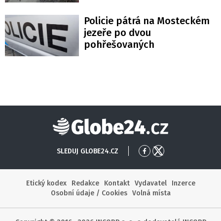
Policie pátrá na Mosteckém
jezeře po dvou
pohřešovaných
Globe24
SLEDUJ GLOBE24.CZ
Přejít
Přejít
na
na
Facebook
X
Etický kodex
Redakce
Kontakt
Vydavatel
Inzerce
Osobní údaje / Cookies
Volná místa