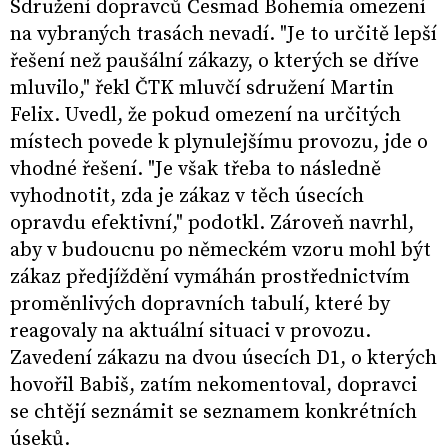
Sdružení dopravců Česmad Bohemia omezení
na vybraných trasách nevadí. "Je to určitě lepší
řešení než paušální zákazy, o kterých se dříve
mluvilo," řekl ČTK mluvčí sdružení Martin
Felix. Uvedl, že pokud omezení na určitých
místech povede k plynulejšímu provozu, jde o
vhodné řešení. "Je však třeba to následně
vyhodnotit, zda je zákaz v těch úsecích
opravdu efektivní," podotkl. Zároveň navrhl,
aby v budoucnu po německém vzoru mohl být
zákaz předjíždění vymáhán prostřednictvím
proměnlivých dopravních tabulí, které by
reagovaly na aktuální situaci v provozu.
Zavedení zákazu na dvou úsecích D1, o kterých
hovořil Babiš, zatím nekomentoval, dopravci
se chtějí seznámit se seznamem konkrétních
úseků.