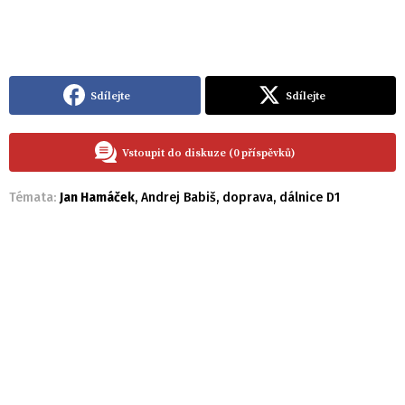
Sdílejte
Sdílejte
Vstoupit do diskuze (0 příspěvků)
Témata:
Jan Hamáček
,
Andrej Babiš
,
doprava
,
dálnice D1