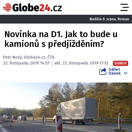
Neděle 9. srpna, Roman
Novinka na D1. Jak to bude u
kamionů s předjížděním?
Petr Nový
,
Globe24.cz
,
ČTK
22. listopadu 2019 14:57
akt. 22. listopadu 2019 17:12
DOMOV
Sdílet
článek