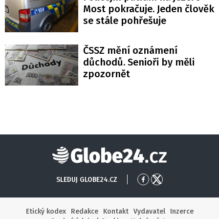
Most pokračuje. Jeden člověk
se stále pohřešuje
ČSSZ mění oznámení
důchodů. Senioři by měli
zpozornět
Globe24
SLEDUJ GLOBE24.CZ
Přejít
Přejít
na
na
Facebook
X
Etický kodex
Redakce
Kontakt
Vydavatel
Inzerce