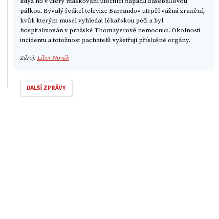
když ho v úterý maskovaní útočníci napadli baseballovou
pálkou. Bývalý ředitel televize Barrandov utrpěl vážná zranění,
kvůli kterým musel vyhledat lékařskou péči a byl
hospitalizován v pražské Thomayerově nemocnici. Okolnosti
incidentu a totožnost pachatelů vyšetřují příslušné orgány.
Zdroj:
Libor Novák
DALŠÍ ZPRÁVY