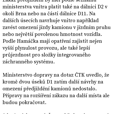
Zákaz předjíždění by měl podle seznamu
ministerstva vnitra platit také na dálnici D2 v
okolí Brna nebo na části dálnice D11. Na
dalších úsecích navrhuje vnitro například
zavést omezení jízdy kamionu v jízdním pruhu
nebo největší povolenou hmotnost vozidla.
Podle Hamáčka mají opatření zajistit nejen
vyšší plynulost provozu, ale také lepší
průjezdnost pro složky integrovaného
záchranného systému.
Ministerstvo dopravy na dotaz ČTK uvedlo, že
kromě dvou úseků D1 zatím další návrhy na
omezení předjíždění kamionů nedostalo.
Přípravy na rozšíření zákazu na další místa ale
budou pokračovat.