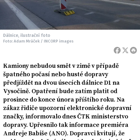
Dálnice, ilustrační foto
Foto: Adam Mráček / INCORP images
Kamiony nebudou smět v zimě v případě
špatného počasí nebo husté dopravy
předjíždět na dvou úsecích dálnice D1 na
Vysočině. Opatření bude zatím platit od
prosince do konce února příštího roku. Na
zákaz řidiče upozorní elektronické dopravní
značky, informovalo dnes ČTK ministerstvo
dopravy. Upřesnilo tak informace premiéra
Andreje Babiše (ANO). Dopravci kvitují, že