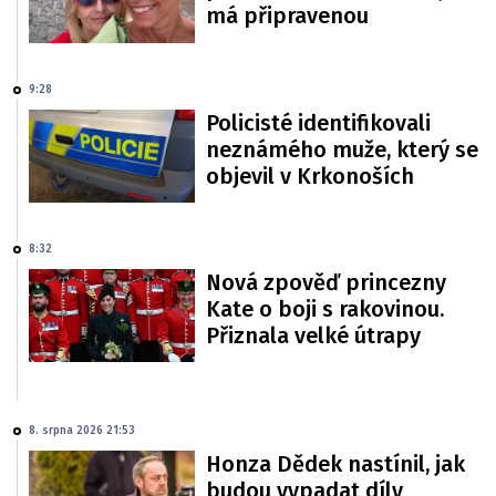
má připravenou
9:28
Policisté identifikovali
neznámého muže, který se
objevil v Krkonoších
8:32
Nová zpověď princezny
Kate o boji s rakovinou.
Přiznala velké útrapy
8. srpna 2026 21:53
Honza Dědek nastínil, jak
budou vypadat díly