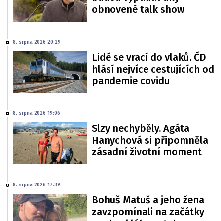
obnovené talk show
8. srpna 2026 20:29
Lidé se vrací do vlaků. ČD
hlásí nejvíce cestujících od
pandemie covidu
8. srpna 2026 19:06
Slzy nechyběly. Agáta
Hanychová si připomněla
zásadní životní moment
8. srpna 2026 17:39
Bohuš Matuš a jeho žena
zavzpomínali na začátky