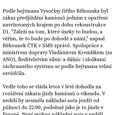
Podle hejtmana Vysočiny Jiřího Běhounka byl
zákaz předjíždění kamionů jedním z opatření
navrhovaných krajem po dobu rekonstrukce
D1. "Záleží na tom, které úseky to budou, a
věřím, že to bude po dohodě s námi," napsal
Běhounek ČTK v SMS zprávě. Spolupráce s
ministrem dopravy Vladimírem Kremlíkem (za
ANO), Ředitelstvím silnic a dálnic i složkami
záchranného systému se podle hejtmana velmi
osvědčila.
Vedle toho se vláda letos v létě dohodla na
rozšíření zákazu jízdy kamionů o víkendu. V
neděli by nesměla nákladní auta jezdit od
půlnoci do 22:00, podobně jako je to jinde v
Evropě. Nyní mohou nákladní auta v neděli