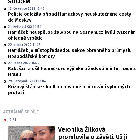
SOCDEM
12. července 2022 12:40
Policie odložila případ Hamáčkovy neuskutečněné cesty
do Moskvy
31. května 2022 14:54
Hamáček neuspěl se žalobou na Seznam.cz kvůli tvrzením
ohledně Vrbětic
22. dubna 2022 11:43
Hamáček je místopředsedou sekce obranného průmyslu
Hospodářské komory
27. ledna 2022 16:22
Rakušan zrušil Hamáčkovu výjimku u žádostí o informace z
Hradu
29. listopadu 2021 13:04
Krizový štáb se shodl na povinném očkování vybraných
profesí
AKTUÁLNĚ SE DĚJE
10:21
Veronika Žilková
promluvila o závěti. Už ji