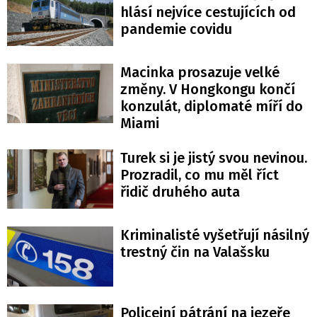
hlásí nejvíce cestujících od
pandemie covidu
Macinka prosazuje velké
změny. V Hongkongu končí
konzulát, diplomaté míří do
Miami
Turek si je jistý svou nevinou.
Prozradil, co mu měl říct
řidič druhého auta
Kriminalisté vyšetřují násilný
trestný čin na Valašsku
Policejní pátrání na jezeře