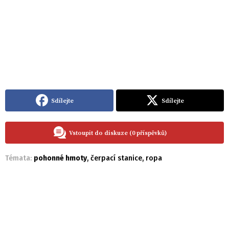
Sdílejte
Sdílejte
Vstoupit do diskuze (0 příspěvků)
Témata:
pohonné hmoty
,
čerpací stanice
,
ropa