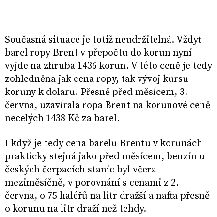
Současná situace je totiž neudržitelná. Vždyť
barel ropy Brent v přepočtu do korun nyní
vyjde na zhruba 1436 korun. V této ceně je tedy
zohledněna jak cena ropy, tak vývoj kursu
koruny k dolaru. Přesně před měsícem, 3.
června, uzavírala ropa Brent na korunové ceně
necelých 1438 Kč za barel.
I když je tedy cena barelu Brentu v korunách
prakticky stejná jako před měsícem, benzín u
českých čerpacích stanic byl včera
meziměsíčně, v porovnání s cenami z 2.
června, o 75 haléřů na litr dražší a nafta přesně
o korunu na litr draží než tehdy.