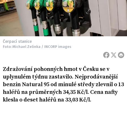
Čerpací stanice
Foto: Michael Zelinka / INCORP images
Zdražování pohonných hmot v Česku se v
uplynulém týdnu zastavilo. Nejprodávanější
benzin Natural 95 od minulé středy zlevnil o 13
haléřů na průměrných 34,35 Kč/l. Cena nafty
klesla o deset haléřů na 33,03 Kč/l.