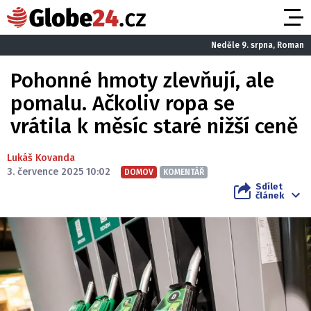
Neděle 9. srpna, Roman
Pohonné hmoty zlevňují, ale
pomalu. Ačkoliv ropa se
vrátila k měsíc staré nižší ceně
Lukáš Kovanda
3. července 2025 10:02
DOMOV
KOMENTÁŘ
Sdílet
článek