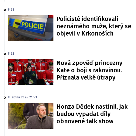
9:28
Policisté identifikovali
neznámého muže, který se
objevil v Krkonoších
8:32
Nová zpověď princezny
Kate o boji s rakovinou.
Přiznala velké útrapy
8. srpna 2026 21:53
Honza Dědek nastínil, jak
budou vypadat díly
obnovené talk show