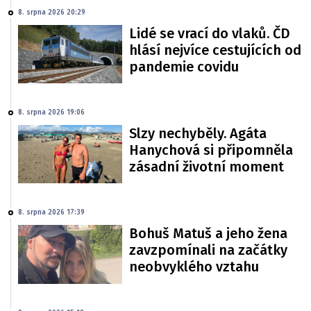
8. srpna 2026 20:29
Lidé se vrací do vlaků. ČD
hlásí nejvíce cestujících od
pandemie covidu
8. srpna 2026 19:06
Slzy nechyběly. Agáta
Hanychová si připomněla
zásadní životní moment
8. srpna 2026 17:39
Bohuš Matuš a jeho žena
zavzpomínali na začátky
neobvyklého vztahu