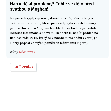
Harry dělal problémy? Tohle se dělo před
svatbou s Meghan!
Na povrch vyplývají nové, dosud nezveřejněné detaily o
zákulisních sporech, které provázely výběr svatební tiáry
prince Harryho a Meghan Markle. Nová kniha spisovatele
Roberta Hardmana s názvem Elizabeth II. nabízí pohled na
události roku 2018, který se v mnohém rozchází s verzí, již
Harry popsal ve svých pamětech Náhradník (Spare).
Zdroj:
Libor Novák
DALŠÍ ZPRÁVY