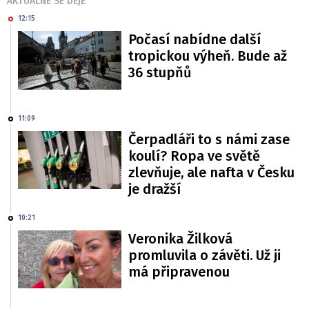
AKTUÁLNĚ SE DĚJE
12:15
Počasí nabídne další
tropickou výheň. Bude až
36 stupňů
11:09
Čerpadláři to s námi zase
koulí? Ropa ve světě
zlevňuje, ale nafta v Česku
je dražší
10:21
Veronika Žilková
promluvila o závěti. Už ji
má připravenou