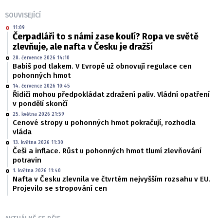
SOUVISEJÍCÍ
11:09
Čerpadláři to s námi zase koulí? Ropa ve světě
zlevňuje, ale nafta v Česku je dražší
28. července 2026 14:10
Babiš pod tlakem. V Evropě už obnovují regulace cen
pohonných hmot
14. července 2026 10:45
Řidiči mohou předpokládat zdražení paliv. Vládní opatření
v pondělí skončí
25. května 2026 21:59
Cenové stropy u pohonných hmot pokračují, rozhodla
vláda
13. května 2026 11:30
Češi a inflace. Růst u pohonných hmot tlumí zlevňování
potravin
1. května 2026 11:40
Nafta v Česku zlevnila ve čtvrtém nejvyšším rozsahu v EU.
Projevilo se stropování cen