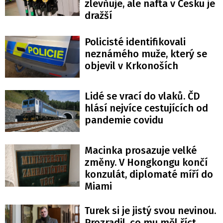
zlevňuje, ale nafta v Česku je
dražší
Policisté identifikovali
neznámého muže, který se
objevil v Krkonoších
Lidé se vrací do vlaků. ČD
hlásí nejvíce cestujících od
pandemie covidu
Macinka prosazuje velké
změny. V Hongkongu končí
konzulát, diplomaté míří do
Miami
Turek si je jistý svou nevinou.
Prozradil, co mu měl říct