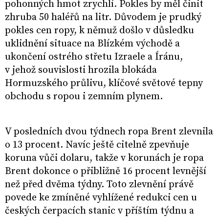
pohonných hmot zrychlí. Pokles by měl činit
zhruba 50 haléřů na litr. Důvodem je prudký
pokles cen ropy, k němuž došlo v důsledku
uklidnění situace na Blízkém východě a
ukončení ostrého střetu Izraele a Íránu,
v jehož souvislosti hrozila blokáda
Hormuzského průlivu, klíčové světové tepny
obchodu s ropou i zemním plynem.
V posledních dvou týdnech ropa Brent zlevnila
o 13 procent. Navíc ještě citelně zpevňuje
koruna vůči dolaru, takže v korunách je ropa
Brent dokonce o přibližně 16 procent levnější
než před dvěma týdny. Toto zlevnění právě
povede ke zmíněné vyhlížené redukci cen u
českých čerpacích stanic v příštím týdnu a