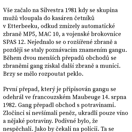
Vše začalo na Silvestra 1981 kdy se skupina
mužů vloupala do kasáren četníků
v Etterbeeku, odkud zmizely automatické
zbraně MP5, MAC 10, a vojenské brokovnice
SPAS 12. Nejednalo se o rozšířené zbraně a
později se staly poznávacím znamením gangu.
Během dvou menších přepadů obchodů se
zbraněmi gang získal další zbraně a munici.
Brzy se mělo rozpoutat peklo.
První přepad, který je připisován gangu se
odehrál ve francouzském Maubeuge 14. srpna
1982. Gang přepadl obchod s potravinami.
Zločinci si nevšímali peněz, ukradli pouze víno
a nějaké potraviny. Podivné bylo, že
nespěchali. Jako by čekali na policii. Ta se