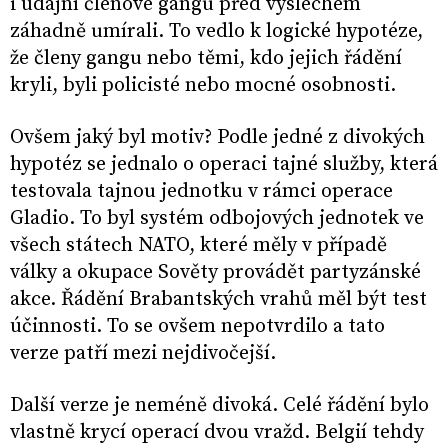
i údajní členové gangu před výslechem
záhadně umírali. To vedlo k logické hypotéze,
že členy gangu nebo těmi, kdo jejich řádění
kryli, byli policisté nebo mocné osobnosti.
Ovšem jaký byl motiv? Podle jedné z divokých
hypotéz se jednalo o operaci tajné služby, která
testovala tajnou jednotku v rámci operace
Gladio. To byl systém odbojových jednotek ve
všech státech NATO, které měly v případě
války a okupace Sověty provádět partyzánské
akce. Řádění Brabantských vrahů měl být test
účinnosti. To se ovšem nepotvrdilo a tato
verze patří mezi nejdivočejší.
Další verze je neméně divoká. Celé řádění bylo
vlastně krycí operací dvou vražd. Belgií tehdy