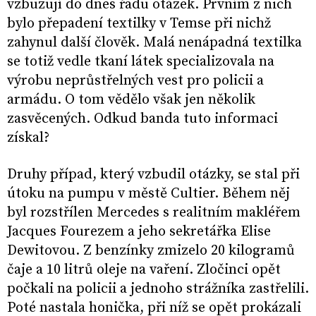
vzbuzují do dnes řadu otázek. Prvním z nich
bylo přepadení textilky v Temse při nichž
zahynul další člověk. Malá nenápadná textilka
se totiž vedle tkaní látek specializovala na
výrobu neprůstřelných vest pro policii a
armádu. O tom vědělo však jen několik
zasvěcených. Odkud banda tuto informaci
získal?
Druhy případ, který vzbudil otázky, se stal při
útoku na pumpu v městě Cultier. Během něj
byl rozstřílen Mercedes s realitním makléřem
Jacques Fourezem a jeho sekretářka Elise
Dewitovou. Z benzínky zmizelo 20 kilogramů
čaje a 10 litrů oleje na vaření. Zločinci opět
počkali na policii a jednoho strážníka zastřelili.
Poté nastala honička, při níž se opět prokázali