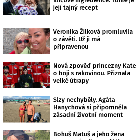
klíčové ingredience. Tohle je
její tajný recept
Veronika Žilková promluvila
o závěti. Už ji má
připravenou
Nová zpověď princezny Kate
o boji s rakovinou. Přiznala
velké útrapy
Slzy nechyběly. Agáta
Hanychová si připomněla
zásadní životní moment
Bohuš Matuš a jeho žena