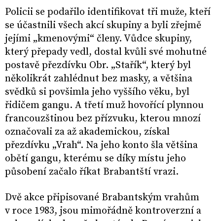
Policii se podařilo identifikovat tři muže, kteří
se účastnili všech akcí skupiny a byli zřejmě
jejími „kmenovými“ členy. Vůdce skupiny,
který přepady vedl, dostal kvůli své mohutné
postavě přezdívku Obr. „Stařík“, který byl
několikrát zahlédnut bez masky, a většina
svědků si povšimla jeho vyššího věku, byl
řidičem gangu. A třetí muž hovořící plynnou
francouzštinou bez přízvuku, kterou mnozí
označovali za až akademickou, získal
přezdívku „Vrah“. Na jeho konto šla většina
obětí gangu, kterému se díky místu jeho
působení začalo říkat Brabantští vrazi.
Dvě akce připisované Brabantským vrahům
v roce 1983, jsou mimořádně kontroverzní a