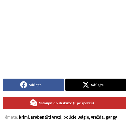
Sdílejte
Sdílejte
Vstoupit do diskuze (0 příspěvků)
Témata:
krimi
,
Brabantští vrazi
,
policie Belgie
,
vražda
,
gangy