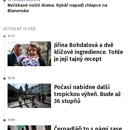
14. července 2026 8:28
Nečekané noční drama. Rybář napadl chlapce na
Blanensku
AKTUÁLNĚ SE DĚJE
13:17
Jiřina Bohdalová a dvě
klíčové ingredience. Tohle
je její tajný recept
12:15
Počasí nabídne další
tropickou výheň. Bude až
36 stupňů
11:09
Čerpadláři to s námi zase