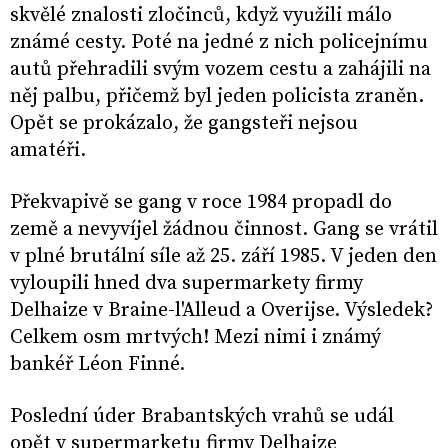
skvělé znalosti zločinců, když využili málo
známé cesty. Poté na jedné z nich policejnímu
autů přehradili svým vozem cestu a zahájili na
něj palbu, přičemž byl jeden policista zraněn.
Opět se prokázalo, že gangsteři nejsou
amatéři.
Překvapivě se gang v roce 1984 propadl do
země a nevyvíjel žádnou činnost. Gang se vrátil
v plné brutální síle až 25. září 1985. V jeden den
vyloupili hned dva supermarkety firmy
Delhaize v Braine-l'Alleud a Overijse. Výsledek?
Celkem osm mrtvých! Mezi nimi i známý
bankéř Léon Finné.
Poslední úder Brabantských vrahů se udál
opět v supermarketu firmy Delhaize