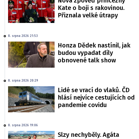
Nová zpověď princezny
Kate o boji s rakovinou.
Přiznala velké útrapy
8. srpna 2026 21:53
Honza Dědek nastínil, jak
budou vypadat díly
obnovené talk show
8. srpna 2026 20:29
Lidé se vrací do vlaků. ČD
hlásí nejvíce cestujících od
pandemie covidu
8. srpna 2026 19:06
Slzy nechyběly. Agáta