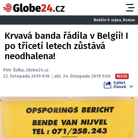
Neděle 9. srpna, Roman
Krvavá banda řádila v Belgii! I
po třiceti letech zůstává
neodhalena!
Petr Šulka
,
Globe24.cz
22. listopadu 2019 8:16
akt. 24. listopadu 2019 5:00
REVUE
Sdílet
článek