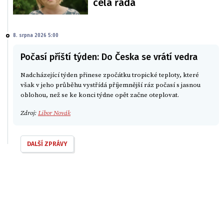
celá řada
8. srpna 2026 5:00
Počasí příští týden: Do Česka se vrátí vedra
Nadcházející týden přinese zpočátku tropické teploty, které
však v jeho průběhu vystřídá příjemnější ráz počasí s jasnou
oblohou, než se ke konci týdne opět začne oteplovat.
Zdroj:
Libor Novák
DALŠÍ ZPRÁVY