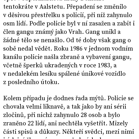
tentokráte v Aalstetu. Přepadení se změnilo
v děsivou přestřelku s policií, při níž zahynulo
osm lidí. Podle policie byl v ní zasažen a zabit i
člen gangu známý jako Vrah. Gang unikl a
žádné tělo se nenašlo. Od té doby však gang o
sobě nedal vědět. Roku 1986 v jednom vodním
kanálu policie našla zbraně a vybavení gangu,
včetně šperků ukradených v roce 1983, a
v nedalekém lesíku spálené únikové vozidlo
z posledního útoku.
Kolem případu je dodnes řada mýtů. Policie se
chovala velmi liknavě, a tak jako by ani sérii
zločinů, při nichž zahynulo 28 osob a bylo
zraněno 22 lidí, ani nechtěla vyšetřit. Mizely
části spisů a důkazy. Někteří svědci, mezi nimi