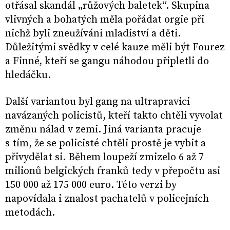
otřásal skandál „růžových baletek“. Skupina
vlivných a bohatých měla pořádat orgie při
nichž byli zneužíváni mladiství a děti.
Důležitými svědky v celé kauze měli být Fourez
a Finné, kteří se gangu náhodou připletli do
hledáčku.
Další variantou byl gang na ultrapravici
navázaných policistů, kteří takto chtěli vyvolat
změnu nálad v zemi. Jiná varianta pracuje
s tím, že se policisté chtěli prostě je vybit a
přivydělat si. Během loupeží zmizelo 6 až 7
milionů belgických franků tedy v přepočtu asi
150 000 až 175 000 euro. Této verzi by
napovídala i znalost pachatelů v policejních
metodách.