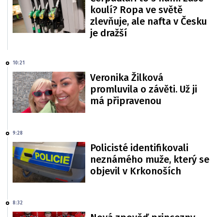
koulí? Ropa ve světě
zlevňuje, ale nafta v Česku
je dražší
10:21
Veronika Žilková
promluvila o závěti. Už ji
má připravenou
9:28
Policisté identifikovali
neznámého muže, který se
objevil v Krkonoších
8:32