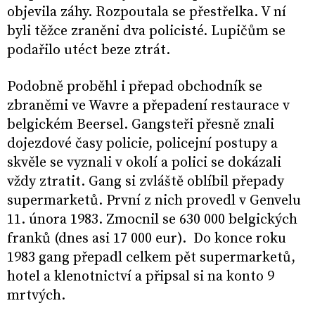
objevila záhy. Rozpoutala se přestřelka. V ní
byli těžce zraněni dva policisté. Lupičům se
podařilo utéct beze ztrát.
Podobně proběhl i přepad obchodník se
zbraněmi ve Wavre a přepadení restaurace v
belgickém Beersel. Gangsteři přesně znali
dojezdové časy policie, policejní postupy a
skvěle se vyznali v okolí a polici se dokázali
vždy ztratit. Gang si zvláště oblíbil přepady
supermarketů. První z nich provedl v Genvelu
11. února 1983. Zmocnil se 630 000 belgických
franků (dnes asi 17 000 eur). Do konce roku
1983 gang přepadl celkem pět supermarketů,
hotel a klenotnictví a připsal si na konto 9
mrtvých.