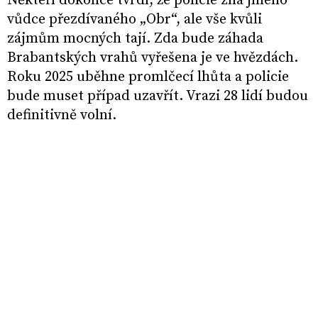
Někteří dokonce tvrdí, že policie zná jméno
vůdce přezdívaného „Obr“, ale vše kvůli
zájmům mocných tají. Zda bude záhada
Brabantských vrahů vyřešena je ve hvězdách.
Roku 2025 uběhne promlčecí lhůta a policie
bude muset případ uzavřít. Vrazi 28 lidí budou
definitivně volní.