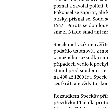
poznal a zavolal policii.
Pokoušel se zapírat, ale 
otisky, přiznal se. Soud
1967. Porota se domlouv
smrti. Nikdo snad ani ni
Speck měl však neuvěřitel
podařilo ustanovit, z m
z možného rozsudku smrti
případech vedlo k pochy
stanul před soudem a te
na 400 až 1200 let. Spec
šestkrát, ale vždy to sk
Rozsudkem Speckův příbě
přezdívku Ptáčník, proto