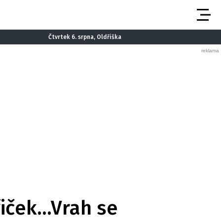
Čtvrtek 6. srpna, Oldřiška
řiček…Vrah se