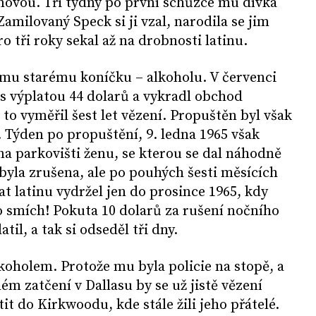
ovou. Tři týdny po první schůzce mu dívka
Zamilovaný Speck si ji vzal, narodila se jim
 tři roky sekal až na drobnosti latinu.
vému starému koníčku – alkoholu. V červenci
 s výplatou 44 dolarů a vykradl obchod
to vyměřil šest let vězení. Propuštěn byl však
. Týden po propuštění, 9. ledna 1965 však
na parkovišti ženu, se kterou se dal náhodně
yla zrušena, ale po pouhých šesti měsících
at latinu vydržel jen do prosince 1965, kdy
o smích! Pokuta 10 dolarů za rušení nočního
til, a tak si odseděl tři dny.
koholem. Protože mu byla policie na stopě, a
m zatčení v Dallasu by se už jistě vězení
it do Kirkwoodu, kde stále žili jeho přátelé.