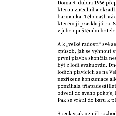
Doma 9. dubna 1966 přepa
kterou znásilnil a okradl
barmanka. Tělo našli až o
kterém ji praskla játra. 
v jeho opuštěném hotelo
A k „velké radosti“ své se
způsob, jak se vyhnout 
první plavba skončila ne
být z lodi evakuován. Dne
lodích plavících se na Ve
nezřízené konzumace alk
pomáhala třiapadesátilet
odvedl do svého pokoje, kd
Pak se vrátil do baru k pi
Speck však neměl rozhod