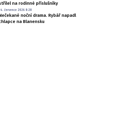
střílel na rodinné příslušníky
14. července 2026 8:28
Nečekané noční drama. Rybář napadl
chlapce na Blanensku