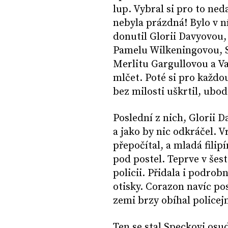
lup. Vybral si pro to ned
nebyla prázdná! Bylo v n
donutil Glorii Davyovou
Pamelu Wilkeningovou, 
Merlitu Gargullovou a Va
mlčet. Poté si pro každou
bez milosti uškrtil, ubo
Poslední z nich, Glorii Da
a jako by nic odkráčel. V
přepočítal, a mladá fili
pod postel. Teprve v šest
policii. Přidala i podrob
otisky. Corazon navíc po
zemi brzy obíhal policejn
Ten se stal Speckovi os