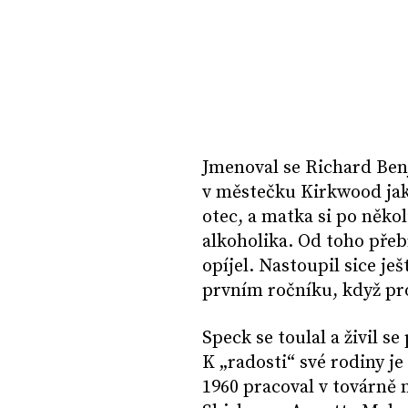
Jmenoval se Richard Benj
v městečku Kirkwood jak
otec, a matka si po něko
alkoholika. Od toho přebr
opíjel. Nastoupil sice ješ
prvním ročníku, když pr
Speck se toulal a živil s
K „radosti“ své rodiny je
1960 pracoval v továrně 