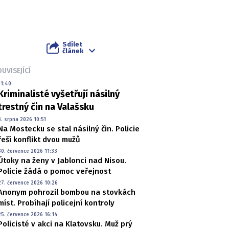
Sdílet
článek
UVISEJÍCÍ
11:40
Kriminalisté vyšetřují násilný
trestný čin na Valašsku
3. srpna 2026 10:51
Na Mostecku se stal násilný čin. Policie
řeší konflikt dvou mužů
30. července 2026 11:33
Útoky na ženy v Jablonci nad Nisou.
Policie žádá o pomoc veřejnost
27. července 2026 10:26
Anonym pohrozil bombou na stovkách
míst. Probíhají policejní kontroly
25. července 2026 16:14
Policisté v akci na Klatovsku. Muž prý