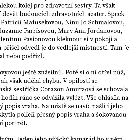
alekou kolej pro zdravotní sestry. Ta však
í devět budoucích zdravotních sester. Speck
, Patricii Matusekovou, Ninu Jo Schmalovou,
Suzanne Farrisovou, Mary Ann Jordanovou,
lentinu Pasionovou kleknout si v pokoji a
 přišel odvedl je do vedlejší místnosti. Tam je
dal nebo podřízl.
vyovou ještě znásilnil. Poté si o ní otřel nůž,
rah však udělal chybu. V opilosti se
pínská sestřička Corazon Amuraová se schovala
 hodin ráno se odvážila vylézt. Vše ohlásila na
ný popis vraha. Na místě se navíc našli i jeho
skytla policii přesný popis vraha a šokovanou
í portrét.
udným. Jeden jeho pijácký kamarád ho v něm