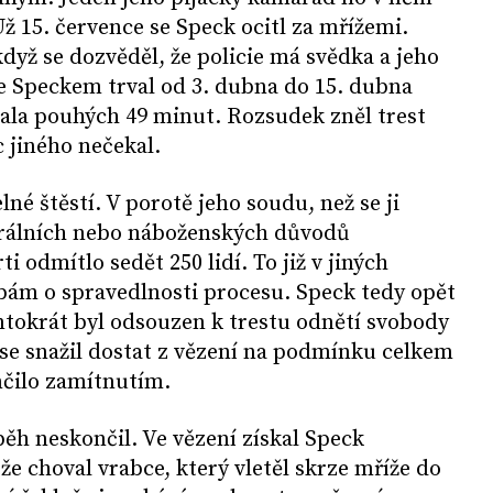
 Už 15. července se Speck ocitl za mřížemi.
když se dozvěděl, že policie má svědka a jeho
 se Speckem trval od 3. dubna do 15. dubna
ala pouhých 49 minut. Rozsudek zněl trest
c jiného nečekal.
né štěstí. V porotě jeho soudu, než se ji
orálních nebo náboženských důvodů
 odmítlo sedět 250 lidí. To již v jiných
bám o spravedlnosti procesu. Speck tedy opět
ntokrát byl odsouzen k trestu odnětí svobody
k se snažil dostat z vězení na podmínku celkem
ončilo zamítnutím.
h neskončil. Ve vězení získal Speck
že choval vrabce, který vletěl skrze mříže do