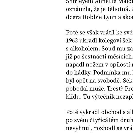
Shirleyem Annette Malon
oznámila, že je těhotná. 
dcera Robbie Lynn a skoro
Poté se však vrátil ke s
1963 ukradl kolegovi šek
s alkoholem. Soud mu za 
již po šestnácti měsících
napadl nožem v opilosti 
do hádky. Podmínka mu b
byl opět na svobodě. Sek
pobodal muže. Trest? Pr
klidu. Tu výtečník nezapla
Poté vykradl obchod s al
po svém čtyřicátém druhé
nevyhnul, rozhodl se vrát