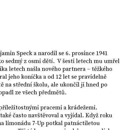
amin Speck a narodil se 6. prosince 1941
o sedmý z osmi dětí. V šesti letech mu umřel
lika letech našla nového partnera – těžkého
al jeho koníčka a od 12 let se pravidelně
tě na střední školu, ale ukončil ji hned po
opadl ze všech předmětů.
e příležitostnými pracemi a krádežemi.
 také často navštěvoval a vyjídal. Když roku
na limonádu 7-Up potkal patnáctiletou