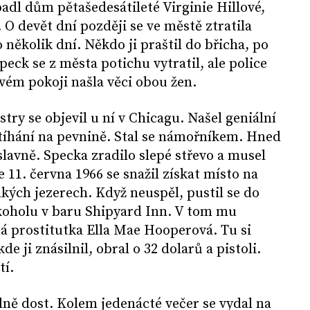
dl dům pětašedesátileté Virginie Hillové,
. O devět dní později se ve městě ztratila
 několik dní. Někdo ji praštil do břicha, po
Speck se z města potichu vytratil, ale police
vém pokoji našla věci obou žen.
stry se objevil u ní v Chicagu. Našel geniální
stíhání na pevnině. Stal se námořníkem. Hned
slavně. Specka zradilo slepé střevo a musel
 11. června 1966 se snažil získat místo na
lkých jezerech. Když neuspěl, pustil se do
oholu v baru Shipyard Inn. V tom mu
á prostitutka Ella Mae Hooperová. Tu si
e ji znásilnil, obral o 32 dolarů a pistoli.
tí.
ně dost. Kolem jedenácté večer se vydal na