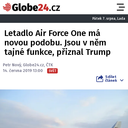
Pátek 7. srpna, Lada
Letadlo Air Force One má
novou podobu. Jsou v něm
tajné funkce, přiznal Trump
Petr Nový
,
Globe24.cz
,
ČTK
14. června 2019 13:00
SVĚT
Sdílet
článek