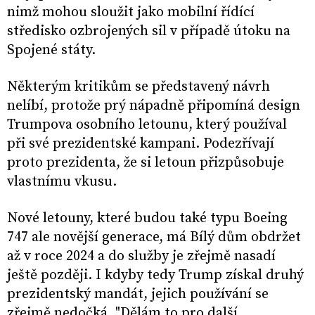
nimž mohou sloužit jako mobilní řídící
středisko ozbrojených sil v případě útoku na
Spojené státy.
Některým kritikům se představený návrh
nelíbí, protože prý nápadně připomíná design
Trumpova osobního letounu, který používal
při své prezidentské kampani. Podezřívají
proto prezidenta, že si letoun přizpůsobuje
vlastnímu vkusu.
Nové letouny, které budou také typu Boeing
747 ale novější generace, má Bílý dům obdržet
až v roce 2024 a do služby je zřejmě nasadí
ještě později. I kdyby tedy Trump získal druhý
prezidentský mandát, jejich používání se
zřejmě nedočká. "Dělám to pro další