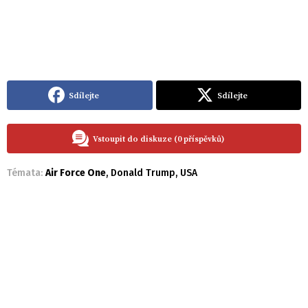
Sdílejte
Sdílejte
Vstoupit do diskuze (0 příspěvků)
Témata:
Air Force One
,
Donald Trump
,
USA