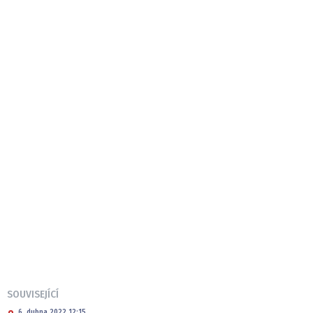
SOUVISEJÍCÍ
6. dubna 2022 12:15