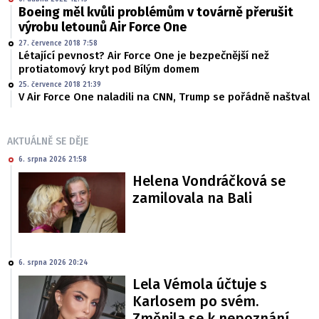
Boeing měl kvůli problémům v továrně přerušit
výrobu letounů Air Force One
27. července 2018 7:58
Létající pevnost? Air Force One je bezpečnější než
protiatomový kryt pod Bílým domem
25. července 2018 21:39
V Air Force One naladili na CNN, Trump se pořádně naštval
AKTUÁLNĚ SE DĚJE
6. srpna 2026 21:58
Helena Vondráčková se
zamilovala na Bali
6. srpna 2026 20:24
Lela Vémola účtuje s
Karlosem po svém.
Změnila se k nepoznání