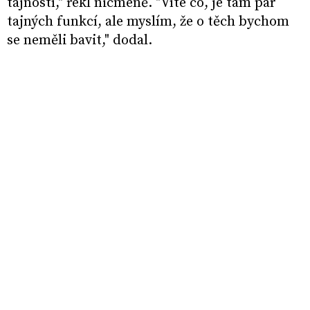
tajností," řekl nicméně. "Víte co, je tam pár
tajných funkcí, ale myslím, že o těch bychom
se neměli bavit," dodal.