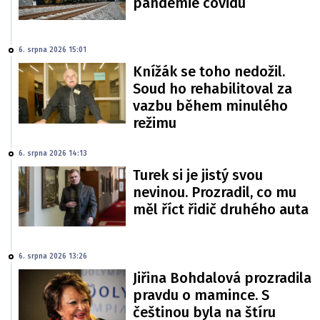
pandemie covidu
6. srpna 2026 15:01
Knížák se toho nedožil.
Soud ho rehabilitoval za
vazbu během minulého
režimu
6. srpna 2026 14:13
Turek si je jistý svou
nevinou. Prozradil, co mu
měl říct řidič druhého auta
6. srpna 2026 13:26
Jiřina Bohdalová prozradila
pravdu o mamince. S
češtinou byla na štíru