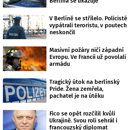
Berlína se ukazuje
V Berlíně se střílelo. Policisté
vypátrali teroristu, v poutech
neskončil
Masivní požáry ničí západní
Evropu. Ve Francii už povolali
armádu
Tragický útok na berlínský
Pride. Žena zemřela,
pachatel je na útěku
Fico se opět rozčílil kvůli
Ukrajině. Svou roli sehrál i
francouzský diplomat