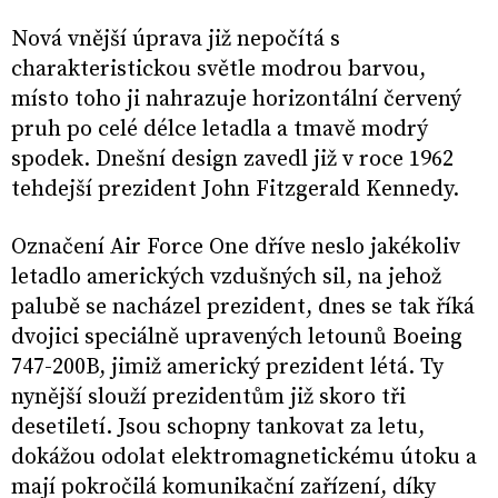
Nová vnější úprava již nepočítá s
charakteristickou světle modrou barvou,
místo toho ji nahrazuje horizontální červený
pruh po celé délce letadla a tmavě modrý
spodek. Dnešní design zavedl již v roce 1962
tehdejší prezident John Fitzgerald Kennedy.
Označení Air Force One dříve neslo jakékoliv
letadlo amerických vzdušných sil, na jehož
palubě se nacházel prezident, dnes se tak říká
dvojici speciálně upravených letounů Boeing
747-200B, jimiž americký prezident létá. Ty
nynější slouží prezidentům již skoro tři
desetiletí. Jsou schopny tankovat za letu,
dokážou odolat elektromagnetickému útoku a
mají pokročilá komunikační zařízení, díky