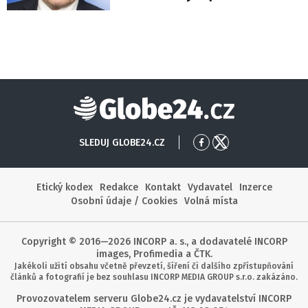
Globe24
SLEDUJ GLOBE24.CZ
Přejít
Přejít
na
na
Facebook
X
Etický kodex
Redakce
Kontakt
Vydavatel
Inzerce
Osobní údaje / Cookies
Volná místa
Copyright © 2016—2026 INCORP a. s., a dodavatelé INCORP
images, Profimedia a ČTK.
Jakékoli užití obsahu včetně převzetí, šíření či dalšího zpřístupňování
článků a fotografií je bez souhlasu INCORP MEDIA GROUP s.r.o. zakázáno.
Provozovatelem serveru Globe24.cz je vydavatelství INCORP