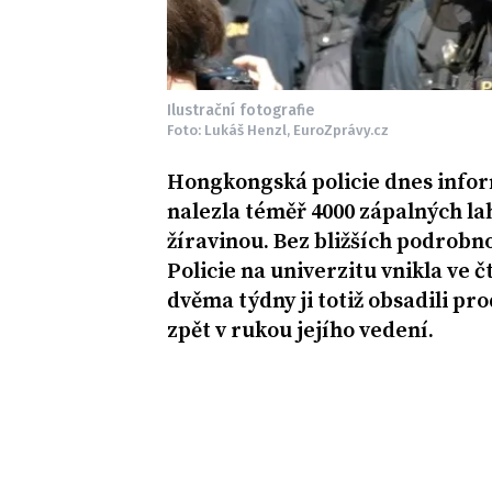
Ilustrační fotografie
Foto: Lukáš Henzl, EuroZprávy.cz
Hongkongská policie dnes inform
nalezla téměř 4000 zápalných lah
žíravinou. Bez bližších podrobno
Policie na univerzitu vnikla ve
dvěma týdny ji totiž obsadili pr
zpět v rukou jejího vedení.