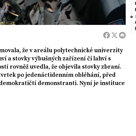
ovala, že v areálu polytechnické univerzity
ví a stovky výbušných zařízení či lahví s
stí rovněž uvedla, že objevila stovky zbraní.
 čtvrtek po jedenáctidenním obléhání, před
odemokratičtí demonstranti. Nyní je instituce