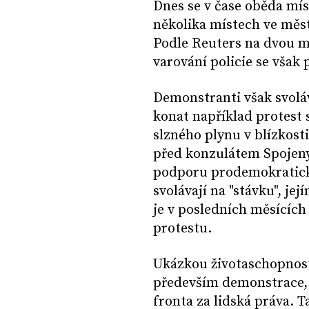
Dnes se v čase oběda mí
několika místech ve měst
Podle Reuters na dvou mí
varování policie se však 
Demonstranti však svoláv
konat například protest 
slzného plynu v blízkost
před konzulátem Spojenýc
podporu prodemokratick
svolávají na "stávku", je
je v posledních měsících
protestu.
Ukázkou životaschopnost
především demonstrace, 
fronta za lidská práva. T