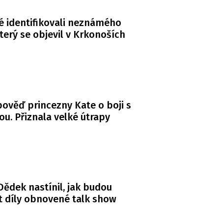
té identifikovali neznámého
terý se objevil v Krkonoších
ověď princezny Kate o boji s
ou. Přiznala velké útrapy
ědek nastínil, jak budou
 díly obnovené talk show