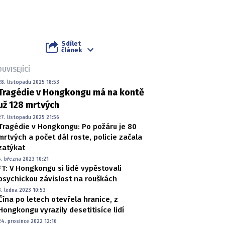
Sdílet
článek
UVISEJÍCÍ
28. listopadu 2025 18:53
Tragédie v Hongkongu má na kontě
už 128 mrtvých
27. listopadu 2025 21:56
Tragédie v Hongkongu: Po požáru je 80
mrtvých a počet dál roste, policie začala
zatýkat
5. března 2023 10:21
FT: V Hongkongu si lidé vypěstovali
psychickou závislost na rouškách
8. ledna 2023 10:53
Čína po letech otevřela hranice, z
Hongkongu vyrazily desetitisíce lidí
24. prosince 2022 12:16