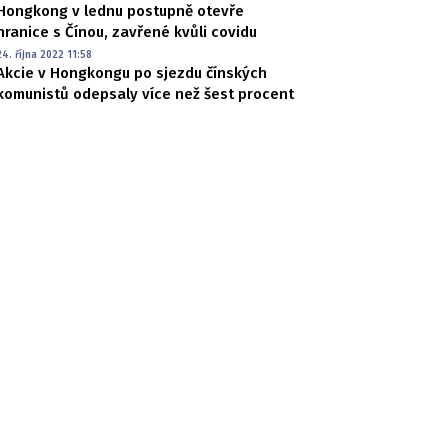
Hongkong v lednu postupně otevře
hranice s Čínou, zavřené kvůli covidu
24. října 2022 11:58
Akcie v Hongkongu po sjezdu čínských
komunistů odepsaly více než šest procent