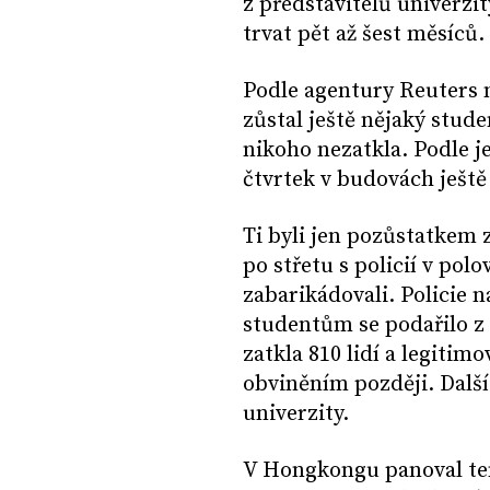
z představitelů univerz
trvat pět až šest měsíců.
Podle agentury Reuters n
zůstal ještě nějaký stud
nikoho nezatkla. Podle j
čtvrtek v budovách ještě
Ti byli jen pozůstatkem z
po střetu s policií v pol
zabarikádovali. Policie 
studentům se podařilo z 
zatkla 810 lidí a legitimo
obviněním později. Dalšíc
univerzity.
V Hongkongu panoval tent