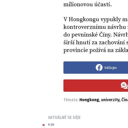
milionovou účastí.
V Hongkongu vypukly ma
kontroverznímu návrhu z
do pevninské Číny. Návrh 
širší hnutí za zachování
provincie požívá na zákl
Sdílejte
Témata:
Hongkong
,
univerzity
,
Čín
AKTUÁLNĚ SE DĚJE
9:28