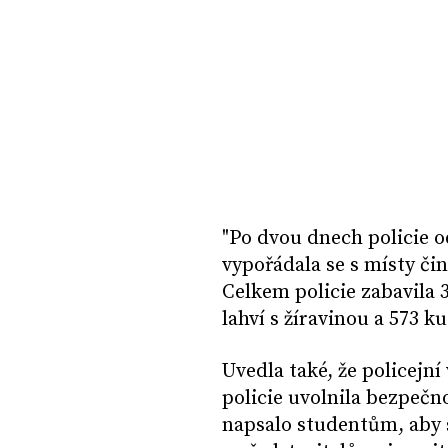
"Po dvou dnech policie 
vypořádala se s místy či
Celkem policie zabavila 
lahví s žíravinou a 573 k
Uvedla také, že policejní
policie uvolnila bezpečn
napsalo studentům, aby 