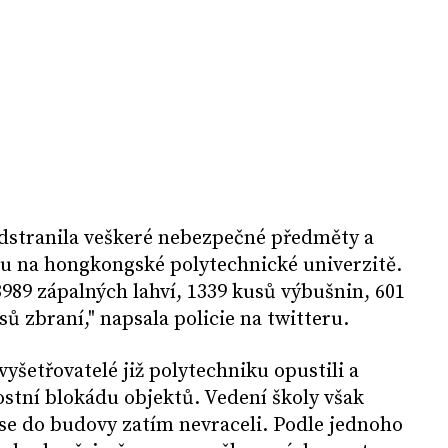
odstranila veškeré nebezpečné předměty a
nu na hongkongské polytechnické univerzitě.
3989 zápalných lahví, 1339 kusů výbušnin, 601
usů zbraní," napsala policie na twitteru.
 vyšetřovatelé již polytechniku opustili a
ostní blokádu objektů. Vedení školy však
se do budovy zatím nevraceli. Podle jednoho