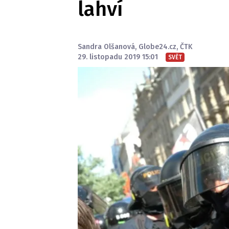
lahví
Sandra Olšanová
,
Globe24.cz
,
ČTK
29. listopadu 2019 15:01
SVĚT