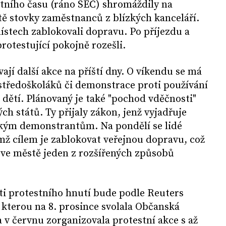
stního času (ráno SEČ) shromáždily na
ě stovky zaměstnanců z blízkých kanceláří.
stech zablokovali dopravu. Po příjezdu a
protestující pokojně rozešli.
ají další akce na příští dny. O víkendu se má
středoškoláků či demonstrace proti používání
i dětí. Plánovaný je také "pochod vděčnosti"
h států. Ty přijaly zákon, jenž vyjadřuje
ým demonstrantům. Na pondělí se lidé
jímž cílem je zablokovat veřejnou dopravu, což
 ve městě jeden z rozšířených způsobů
i protestního hnutí bude podle Reuters
kterou na 8. prosince svolala Občanská
a v červnu zorganizovala protestní akce s až