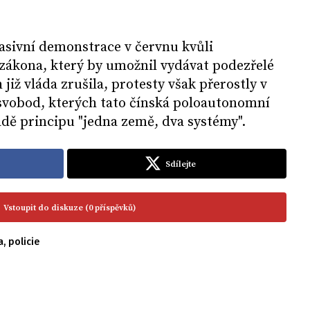
sivní demonstrace v červnu kvůli
ákona, který by umožnil vydávat podezřelé
již vláda zrušila, protesty však přerostly v
 svobod, kterých tato čínská poloautonomní
adě principu "jedna země, dva systémy".
Sdílejte
Vstoupit do diskuze (0 příspěvků)
a
,
policie