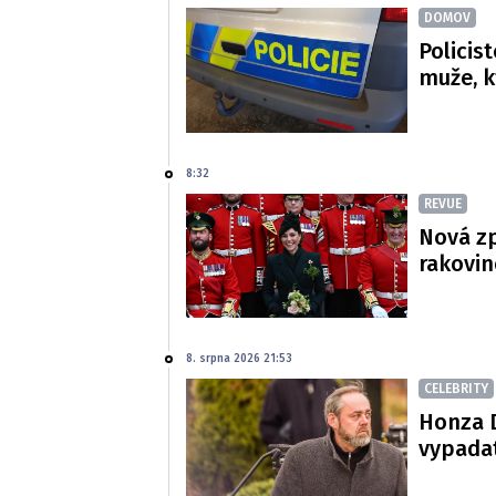
DOMOV
Policis
muže, k
8:32
REVUE
Nová zp
rakovin
8. srpna 2026 21:53
CELEBRITY
Honza D
vypadat