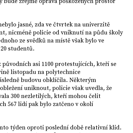
ity bude zřejmě oprava poškozených prostor
ebylo jasné, zda ve čtvrtek na univerzitě
ent, nicméně policie od vniknutí na půdu školy
ednoho ze svědků na místě však bylo ve
 20 studentů.
 původních asi 1100 protestujících, kteří se
ovině listopadu na polytechnice
následně budovu obklíčila. Některým
obležení uniknout, policie však uvedla, že
vala 300 nezletilých, kteří mohou čelit
h 567 lidí pak bylo zatčeno v okolí
o týden oproti poslední době relativní klid.