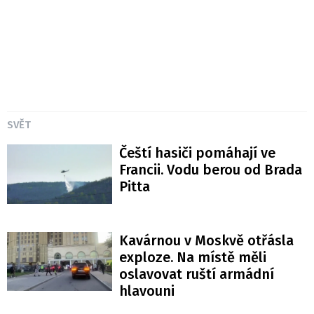
SVĚT
Čeští hasiči pomáhají ve
Francii. Vodu berou od Brada
Pitta
Kavárnou v Moskvě otřásla
exploze. Na místě měli
oslavovat ruští armádní
hlavouni