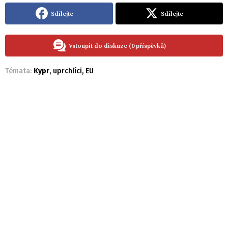
Sdílejte
Sdílejte
Vstoupit do diskuze (0 příspěvků)
Témata:
Kypr
,
uprchlíci
,
EU