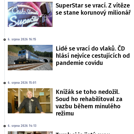
SuperStar se vrací. Z vítěze
se stane korunový milionář
6. srpna 2026 16:15
Lidé se vrací do vlaků. ČD
hlásí nejvíce cestujících od
pandemie covidu
6. srpna 2026 15:01
Knížák se toho nedožil.
Soud ho rehabilitoval za
vazbu během minulého
režimu
6. srpna 2026 14:13