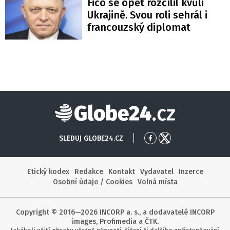
Fico se opět rozčílil kvůli
Ukrajině. Svou roli sehrál i
francouzský diplomat
Globe24
SLEDUJ GLOBE24.CZ
Přejít
Přejít
na
na
Facebook
X
Etický kodex
Redakce
Kontakt
Vydavatel
Inzerce
Osobní údaje / Cookies
Volná místa
Copyright © 2016—2026 INCORP a. s., a dodavatelé INCORP
images, Profimedia a ČTK.