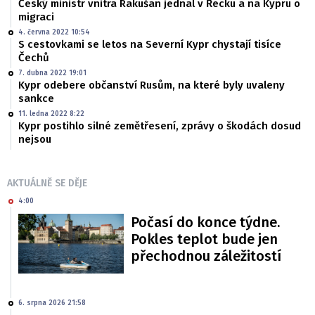
Český ministr vnitra Rakušan jednal v Řecku a na Kypru o
migraci
4. června 2022 10:54
S cestovkami se letos na Severní Kypr chystají tisíce
Čechů
7. dubna 2022 19:01
Kypr odebere občanství Rusům, na které byly uvaleny
sankce
11. ledna 2022 8:22
Kypr postihlo silné zemětřesení, zprávy o škodách dosud
nejsou
AKTUÁLNĚ SE DĚJE
4:00
Počasí do konce týdne.
Pokles teplot bude jen
přechodnou záležitostí
6. srpna 2026 21:58