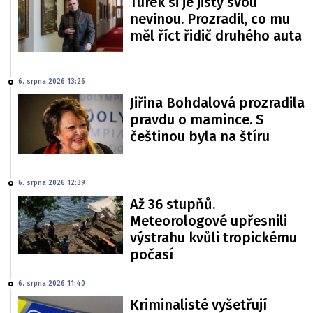
Turek si je jistý svou
nevinou. Prozradil, co mu
měl říct řidič druhého auta
6. srpna 2026 13:26
Jiřina Bohdalová prozradila
pravdu o mamince. S
češtinou byla na štíru
6. srpna 2026 12:39
Až 36 stupňů.
Meteorologové upřesnili
výstrahu kvůli tropickému
počasí
6. srpna 2026 11:40
Kriminalisté vyšetřují