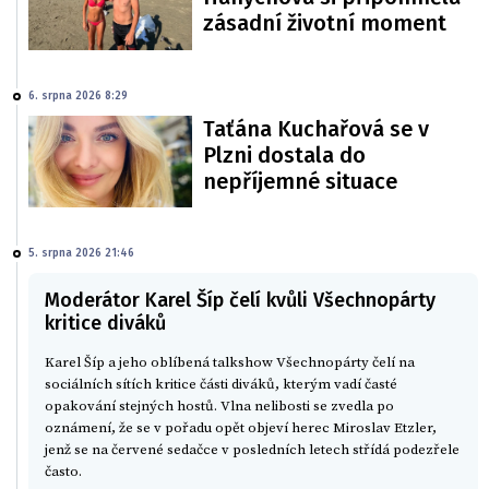
zásadní životní moment
6. srpna 2026 8:29
Taťána Kuchařová se v
Plzni dostala do
nepříjemné situace
5. srpna 2026 21:46
Moderátor Karel Šíp čelí kvůli Všechnopárty
kritice diváků
Karel Šíp a jeho oblíbená talkshow Všechnopárty čelí na
sociálních sítích kritice části diváků, kterým vadí časté
opakování stejných hostů. Vlna nelibosti se zvedla po
oznámení, že se v pořadu opět objeví herec Miroslav Etzler,
jenž se na červené sedačce v posledních letech střídá podezřele
často.