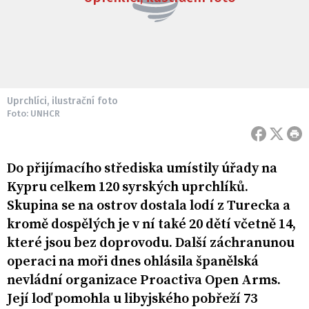
Uprchlíci, ilustrační foto
Foto: UNHCR
Do přijímacího střediska umístily úřady na
Kypru celkem 120 syrských uprchlíků.
Skupina se na ostrov dostala lodí z Turecka a
kromě dospělých je v ní také 20 dětí včetně 14,
které jsou bez doprovodu. Další záchranunou
operaci na moři dnes ohlásila španělská
nevládní organizace Proactiva Open Arms.
Její loď pomohla u libyjského pobřeží 73