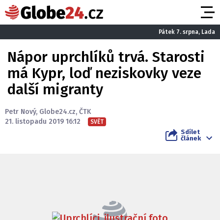
Pátek 7. srpna, Lada
Nápor uprchlíků trvá. Starosti
má Kypr, loď neziskovky veze
další migranty
Petr Nový
,
Globe24.cz
,
ČTK
21. listopadu 2019 16:12
SVĚT
Sdílet
článek