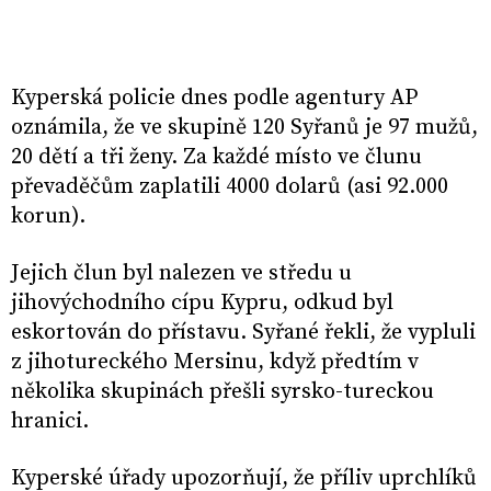
Kyperská policie dnes podle agentury AP
oznámila, že ve skupině 120 Syřanů je 97 mužů,
20 dětí a tři ženy. Za každé místo ve člunu
převaděčům zaplatili 4000 dolarů (asi 92.000
korun).
Jejich člun byl nalezen ve středu u
jihovýchodního cípu Kypru, odkud byl
eskortován do přístavu. Syřané řekli, že vypluli
z jihotureckého Mersinu, když předtím v
několika skupinách přešli syrsko-tureckou
hranici.
Kyperské úřady upozorňují, že příliv uprchlíků