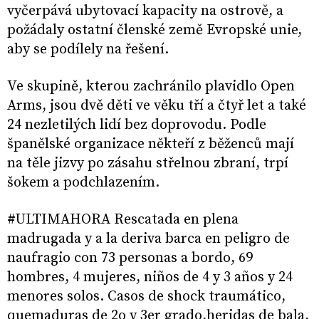
vyčerpává ubytovací kapacity na ostrově, a
požádaly ostatní členské země Evropské unie,
aby se podílely na řešení.
Ve skupině, kterou zachránilo plavidlo Open
Arms, jsou dvě děti ve věku tří a čtyř let a také
24 nezletilých lidí bez doprovodu. Podle
španělské organizace někteří z běženců mají
na těle jizvy po zásahu střelnou zbraní, trpí
šokem a podchlazením.
#ULTIMAHORA Rescatada en plena
madrugada y a la deriva barca en peligro de
naufragio con 73 personas a bordo, 69
hombres, 4 mujeres, niños de 4 y 3 años y 24
menores solos. Casos de shock traumático,
quemaduras de 2o y 3er grado,heridas de bala,