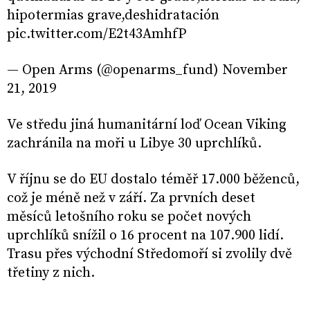
hipotermias grave,deshidratación
pic.twitter.com/E2t43AmhfP
— Open Arms (@openarms_fund) November
21, 2019
Ve středu jiná humanitární loď Ocean Viking
zachránila na moři u Libye 30 uprchlíků.
V říjnu se do EU dostalo téměř 17.000 běženců,
což je méně než v září. Za prvních deset
měsíců letošního roku se počet nových
uprchlíků snížil o 16 procent na 107.900 lidí.
Trasu přes východní Středomoří si zvolily dvě
třetiny z nich.