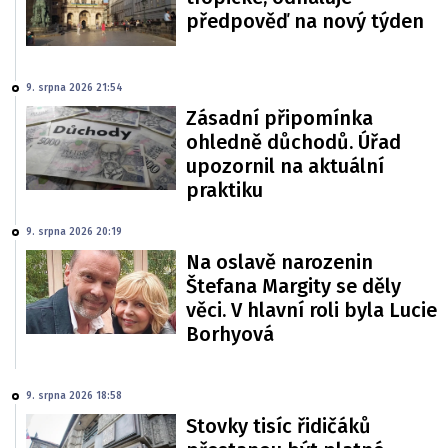
předpověď na nový týden
9. srpna 2026 21:54
Zásadní připomínka
ohledně důchodů. Úřad
upozornil na aktuální
praktiku
9. srpna 2026 20:19
Na oslavě narozenin
Štefana Margity se děly
věci. V hlavní roli byla Lucie
Borhyová
9. srpna 2026 18:58
Stovky tisíc řidičáků