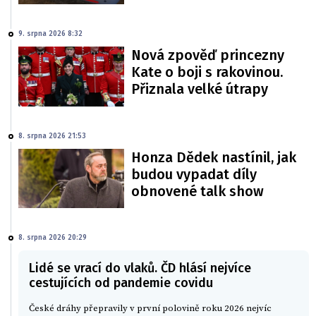
9. srpna 2026 8:32
Nová zpověď princezny
Kate o boji s rakovinou.
Přiznala velké útrapy
8. srpna 2026 21:53
Honza Dědek nastínil, jak
budou vypadat díly
obnovené talk show
8. srpna 2026 20:29
Lidé se vrací do vlaků. ČD hlásí nejvíce
cestujících od pandemie covidu
České dráhy přepravily v první polovině roku 2026 nejvíc