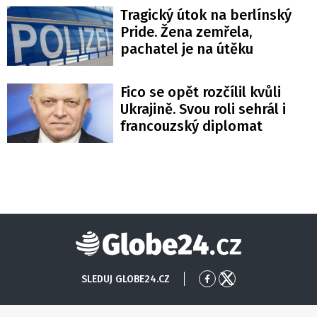
Tragický útok na berlínský
Pride. Žena zemřela,
pachatel je na útěku
Fico se opět rozčílil kvůli
Ukrajině. Svou roli sehrál i
francouzský diplomat
Globe24
SLEDUJ GLOBE24.CZ
Přejít
Přejít
na
na
Facebook
X