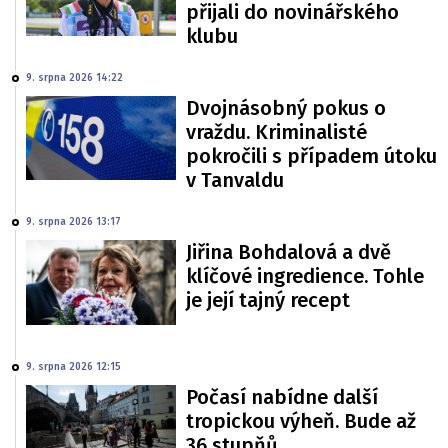
přijali do novinářského
klubu
9. srpna 2026 14:22
Dvojnásobný pokus o
vraždu. Kriminalisté
pokročili s případem útoku
v Tanvaldu
9. srpna 2026 13:17
Jiřina Bohdalová a dvě
klíčové ingredience. Tohle
je její tajný recept
9. srpna 2026 12:15
Počasí nabídne další
tropickou výheň. Bude až
36 stupňů