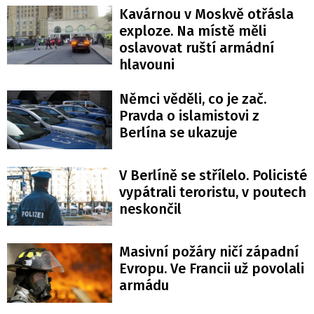
Kavárnou v Moskvě otřásla
exploze. Na místě měli
oslavovat ruští armádní
hlavouni
Němci věděli, co je zač.
Pravda o islamistovi z
Berlína se ukazuje
V Berlíně se střílelo. Policisté
vypátrali teroristu, v poutech
neskončil
Masivní požáry ničí západní
Evropu. Ve Francii už povolali
armádu