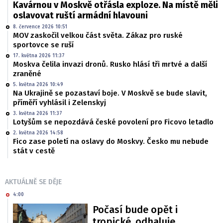
Kavárnou v Moskvě otřásla exploze. Na místě měli
oslavovat ruští armádní hlavouni
8. července 2026 10:51
MOV zaskočil velkou část světa. Zákaz pro ruské
sportovce se ruší
17. května 2026 11:37
Moskva čelila invazi dronů. Rusko hlásí tři mrtvé a další
zraněné
5. května 2026 10:49
Na Ukrajině se pozastaví boje. V Moskvě se bude slavit,
příměří vyhlásil i Zelenskyj
3. května 2026 11:37
Lotyšům se nepozdává české povolení pro Ficovo letadlo
2. května 2026 14:58
Fico zase poletí na oslavy do Moskvy. Česko mu nebude
stát v cestě
AKTUÁLNĚ SE DĚJE
4:00
Počasí bude opět i
tropické, odhaluje