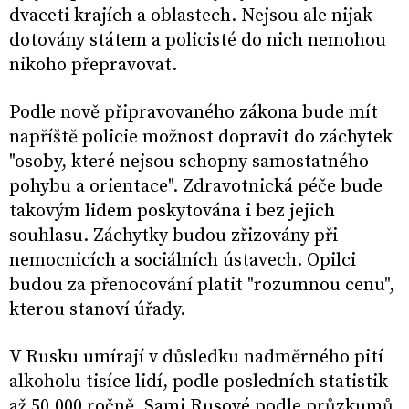
dvaceti krajích a oblastech. Nejsou ale nijak
dotovány státem a policisté do nich nemohou
nikoho přepravovat.
Podle nově připravovaného zákona bude mít
napříště policie možnost dopravit do záchytek
"osoby, které nejsou schopny samostatného
pohybu a orientace". Zdravotnická péče bude
takovým lidem poskytována i bez jejich
souhlasu. Záchytky budou zřizovány při
nemocnicích a sociálních ústavech. Opilci
budou za přenocování platit "rozumnou cenu",
kterou stanoví úřady.
V Rusku umírají v důsledku nadměrného pití
alkoholu tisíce lidí, podle posledních statistik
až 50.000 ročně. Sami Rusové podle průzkumů