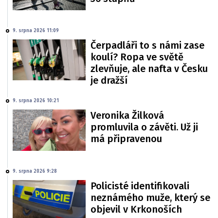
9. srpna 2026 11:09
Čerpadláři to s námi zase
koulí? Ropa ve světě
zlevňuje, ale nafta v Česku
je dražší
9. srpna 2026 10:21
Veronika Žilková
promluvila o závěti. Už ji
má připravenou
9. srpna 2026 9:28
Policisté identifikovali
neznámého muže, který se
objevil v Krkonoších