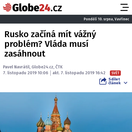
Pondělí 10. srpna, Vavřinec
Rusko začíná mít vážný
problém? Vláda musí
zasáhnout
Pavel Navrátil
,
Globe24.cz
,
ČTK
7. listopadu 2019 10:06
akt. 7. listopadu 2019 16:42
SVĚT
Sdílet
článek